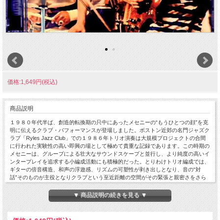
価格:1,649円(税込)
商品説明
１９８０年代半ば、創造的転換期の只中にあったメセニーの“もうひとつの顔”を克
明に伝えるクラブ・パフォーマンスが登場しました。ボストン近郊の名門ジャズク
ラブ「Ryles Jazz Club」での１９８６年トリオ演奏は大規模プロジェクトの合間
に行われた実験性の高い即興の場として極めて貴重な記録であります。この時期の
メセニーは、グループによる壮大なサウンドスケープと並行し、より純度の高いイ
ンタープレイを追求する小編成活動にも積極的だった。とりわけトリオ編成では、
ギターの倍音構造、和声の浮遊感、リズムの可塑性が剥き出しとなり、音の“対
話”そのものが主役となりクラブという至近距離の空間がその緊張と親密さをさら
に増幅して臨場感ある音像を確認出来ます。メセニーのキャリアの中でも記録が限
られるヴィトウスとの共演、そして親密なクラブ・セッティング。この二つの条件
▼ 商品説明の続きを見る ▼
が重なった本音源は、80年代メセニーの創造的ピークを別角度から照射する、コレ
クター必携の重要ライブと言えるだろう。Live At Ryles Jazz Club, Cambridge, MA
January 26th, 1986 Disc 1 1.All Night Long 2.Solar 3.Insensatez (How Insensitive)