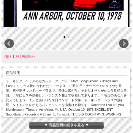
価格:1,386円(税込)
商品説明
トーキング・ヘッズのセカンド・アルバム『More Songs About Buildings and
Food』リリース後に行われたツアーより、10月10日アナーバーでのライヴが登
場。初登場サウンドボード音源で、音像に広がりこそありませんがかなり良好な音
質。丁寧にヒスを除去し、バランスを整えて収録してあります。「明日のあなたを
変えてしまう！！」と謳われた来日コンサート前年、トーキング・ヘッズの最初
期、タイトでキレがあるパンキッシュな演奏は必聴です。Recorded Live at Lydia
Mendelssohn Theatre, Ann Arbor, MI, USA, October 10, 1978 EXCELLENT
Soundboard Recording // 73 min 1. Tuning 2. THE BIG COUNTRY 3. WARNING
SIGN 4. THE BOOK I READ 5. STAY HUNGRY 6. ARTISTS ONLY 7. THE GIRLS
WANT TO BE WITH THE GIRLS 8. THE GOOD THING 9. UH-OH, LOVE COMES
▼ 商品説明の続きを見る ▼
TO TOWN 10. LOVE - BUILDING ON FIRE 11. ELECTRICITY 12. FOUND A JOB