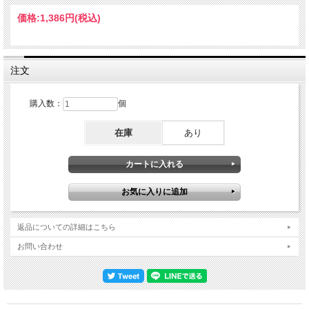
13. NEW FEELING 14. PULLED UP 15. PSYCHO KILLER 16. TAKE ME TO THE
RIVER 17. THANK YOU FOR SENDING ME AN ANGEL 18. I’M NOT IN LOVE
価格:
1,386円
(税込)
David Byrne - vocals, guitar Jerry Harrison - guitar, keyboards, vocals Tina
Weymouth - bass Chris Frantz - drums
注文
購入数：
個
在庫
あり
返品についての詳細はこちら
お問い合わせ