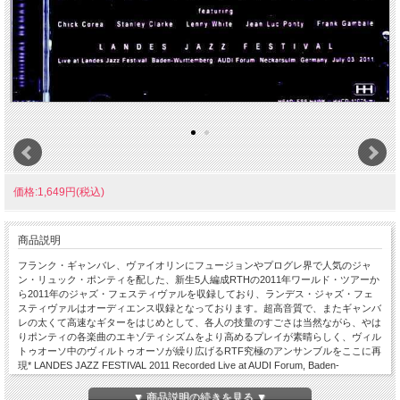
価格:1,649円(税込)
商品説明
フランク・ギャンバレ、ヴァイオリンにフュージョンやプログレ界で人気のジャ
ン・リュック・ポンティを配した、新生5人編成RTHの2011年ワールド・ツアーか
ら2011年のジャズ・フェスティヴァルを収録しており、ランデス・ジャズ・フェ
スティヴァルはオーディエンス収録となっております。超高音質で、またギャンバ
レの太くて高速なギターをはじめとして、各人の技量のすごさは当然ながら、やは
りポンティの各楽曲のエキゾティシズムをより高めるプレイが素晴らしく、ヴィル
トゥオーソ中のヴィルトゥオーソが繰り広げるRTF究極のアンサンブルをここに再
現* LANDES JAZZ FESTIVAL 2011 Recorded Live at AUDI Forum, Baden-
Wurttemberg, Germany, July 03, 2011 EX-Audience recording *** 124 min DISC 1 1.
Intro 2. MEDIEVAL OVERTURE 3. SENOR MOUSE 4. SORCERESS 5. Band Intro
▼ 商品説明の続きを見る ▼