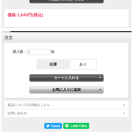
6. AFTER THE COSMIC RAIN DISC 2 1. HYMN OF THE 7TH GALAXY 2. DREAM
REVELATIONS 3. MIRAGE 4. ROMANTIC WARRIOR 5. SPAIN 6. SCHOOL DAYS
Chick Corea - keyboards Jean Luc Ponty - violin Frank Gambale - guitar Stanley
価格:
1,649円
(税込)
Clarke - bass Lenny White - drums
注文
購入数：
個
在庫
あり
返品についての詳細はこちら
お問い合わせ