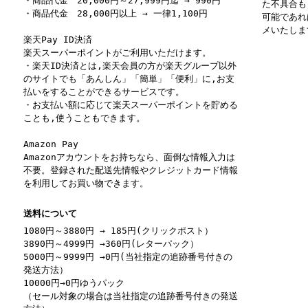
・商品代金 20,000円～27,999円迄 → 990円
た不具合も
・商品代金 28,000円以上 → 一律1,100円
可能であれ
メいたしま
楽天Pay ID決済
楽天スーパーポイントがご利用いただけます。
・楽天ID決済とは,楽天会員の方が楽天グループ以外
のサイトでも「あんしん」「簡単」「便利」に,お支
払いをすることができるサービスです。
・お支払い額に応じて楽天スーパーポイントを貯める
ことも,使うこともできます。
Amazon Pay
Amazonアカウントをお持ちなら、面倒な情報入力は
不要。登録された配送先情報やクレジットカード情報
を利用してお買い物できます。
送料について
1080円～3880円 → 185円(クリックポスト）
3890円～4999円 →360円(レターパック）
5000円～9999円 →0円(当社指定の追跡番号付きの
発送方法）
10000円→0円ゆうパック
（セール対象の場合は当社指定の追跡番号付きの発送