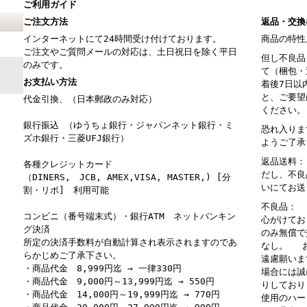
ご利用ガイド
ご注文方法
返品・交換
インターネットにて24時間受け付けております。
商品の特性
ご注文やご質問メールの対応は、土日祝日を除く平日
但し不良品
のみです。
て（梱包・
お支払い方法
着後7日以
と、ご要望
代金引換、（日本郵政のみ対応）
ください。
銀行振込 （ゆうちょ銀行・ジャパンネット銀行・ミ
恐れ入りま
ズホ銀行・三菱UFJ銀行）
ようご了承
返品送料：
各種クレジットカード
だし、不良
（DINERS, JCB, AMEX,VISA, MASTER,) [分
いにてお送
割・リボ] 利用可能
不良品： 
コンビニ（番号端末式）・銀行ATM ネットバンキン
心がけてお
グ決済
のみ無償で
所定の決済手数料が自動計算され表示されますのであ
なし。 お
らかじめご了承下さい。
遠慮願いま
・商品代金 8,999円迄 → 一律330円
場合には誠
・商品代金 9,000円～13,999円迄 → 550円
りしており
・商品代金 14,000円～19,999円迄 → 770円
使用のハー