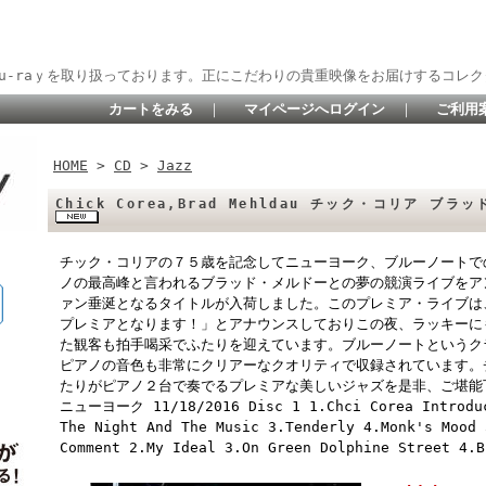
lu-raｙを取り扱っております。正にこだわりの貴重映像をお届けするコレク
カートをみる
｜
マイページへログイン
｜
ご利用
HOME
>
CD
>
Jazz
Chick Corea,Brad Mehldau チック・コリア ブラッ
チック・コリアの７５歳を記念してニューヨーク、ブルーノートで
ノの最高峰と言われるブラッド・メルドーとの夢の競演ライブをア
ァン垂涎となるタイトルが入荷しました。このプレミア・ライブは
プレミアとなります！」とアナウンスしておりこの夜、ラッキーに
た観客も拍手喝采でふたりを迎えています。ブルーノートというク
ピアノの音色も非常にクリアーなクオリティで収録されています。
たりがピアノ２台で奏でるプレミアな美しいジャズを是非、ご堪能
ニューヨーク 11/18/2016 Disc 1 1.Chci Corea Introduc
The Night And The Music 3.Tenderly 4.Monk's Mood 
Comment 2.My Ideal 3.On Green Dolphine Street 4.B