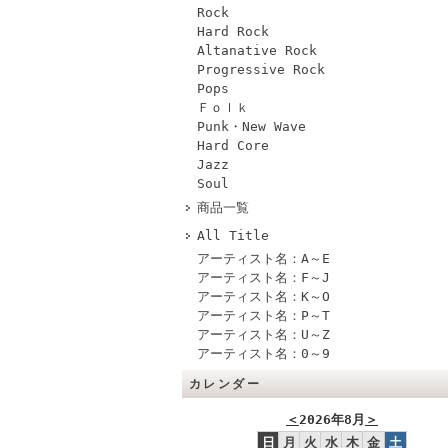
Rock
Hard Rock
Altanative Rock
Progressive Rock
Pops
Ｆｏｌｋ
Punk・New Wave
Hard Core
Jazz
Soul
商品一覧
All Title
アーティスト名：A～E
アーティスト名：F～J
アーティスト名：K～O
アーティスト名：P～T
アーティスト名：U～Z
アーティスト名：0～9
カレンダー
＜
2026年8月
＞
日
月
火
水
木
金
土