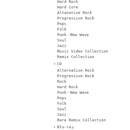
Hard Rock
Hard Core
Altanative Rock
Progressive Rock
Pops
Folk
Punk・New Wave
Soul
Jazz
Music Video Collection
Remix Collection
CD
Alternative Rock
Progressive Rock
Rock
Hard Rock
Punk・New Wave
Pops
Folk
Soul
Jazz
Rare Remix Collection
Blu-raｙ