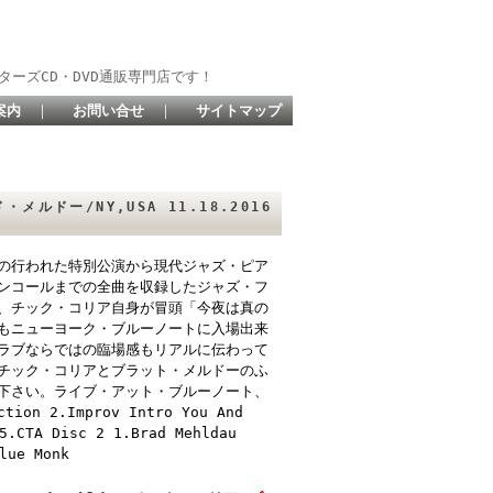
ターズCD・DVD通販専門店です！
案内
｜
お問い合せ
｜
サイトマップ
ド・メルドー/NY,USA 11.18.2016
の行われた特別公演から現代ジャズ・ピア
ンコールまでの全曲を収録したジャズ・フ
、チック・コリア自身が冒頭「今夜は真の
もニューヨーク・ブルーノートに入場出来
ラブならではの臨場感もリアルに伝わって
チック・コリアとブラット・メルドーのふ
下さい。ライブ・アット・ブルーノート、
tion 2.Improv Intro You And
5.CTA Disc 2 1.Brad Mehldau
lue Monk