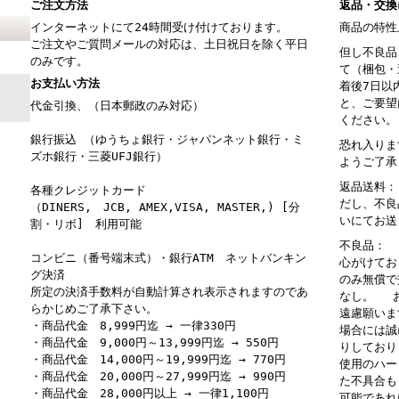
ご注文方法
返品・交換
インターネットにて24時間受け付けております。
商品の特性
ご注文やご質問メールの対応は、土日祝日を除く平日
但し不良品
のみです。
て（梱包・
お支払い方法
着後7日以
と、ご要望
代金引換、（日本郵政のみ対応）
ください。
銀行振込 （ゆうちょ銀行・ジャパンネット銀行・ミ
恐れ入りま
ズホ銀行・三菱UFJ銀行）
ようご了承
返品送料：
各種クレジットカード
だし、不良
（DINERS, JCB, AMEX,VISA, MASTER,) [分
いにてお送
割・リボ] 利用可能
不良品： 
コンビニ（番号端末式）・銀行ATM ネットバンキン
心がけてお
グ決済
のみ無償で
所定の決済手数料が自動計算され表示されますのであ
なし。 お
らかじめご了承下さい。
遠慮願いま
・商品代金 8,999円迄 → 一律330円
場合には誠
・商品代金 9,000円～13,999円迄 → 550円
りしており
・商品代金 14,000円～19,999円迄 → 770円
使用のハー
・商品代金 20,000円～27,999円迄 → 990円
た不具合も
・商品代金 28,000円以上 → 一律1,100円
可能であれ