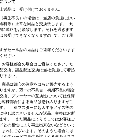
について
上返品は、受け付けておりません。
（再生不良）の場合は、当店の負担におい
送料等）正常な同品と交換致します。 到
内に連絡をお願致します。それを過ぎます
はお受けできなくなりますの で、ご了承
すがセール品の返品はご遠慮くださいます
ください
 お客様都合の場合はご容赦ください。た
品交換、誤品配送交換は当社負担にて着払
り下さい。
商品は細心の注意をはらい販売するよう
りますが、万一の不具合・初期不良の場合
交換、プレーヤーの互換性については保障
客様都合による返品は恐れ入りますがご
す。 ※マスターに起因するノイズ等の
に申し訳ございませんが返品、交換はお断
ます。 また商品によりましてはお客様ご
ドとの相性により再生出来ないなどといっ
 まれにございます。そのような場合には
ば別のハードで再生を試される事をオスス