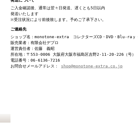
発送について
ご入金確認後、通常は翌々日発送、遅くとも5日以内
発送いたします
※受注状況により前後致します。予めご了承下さい。
ご連絡先
ショップ名：monotone-extra コレクターズCD・DVD・Blu-r
販売業者：有限会社デプロ
運営責任者：佐藤 義昭
所在地：〒553-0006 大阪府大阪市福島区吉野2-11-20-226（号）
電話番号：06-6136-7216
お問合せメールアドレス：
shop@monotone-extra.co.jp