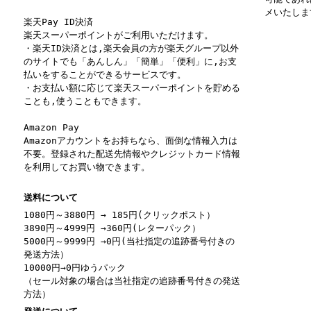
メいたしま
楽天Pay ID決済
楽天スーパーポイントがご利用いただけます。
・楽天ID決済とは,楽天会員の方が楽天グループ以外
のサイトでも「あんしん」「簡単」「便利」に,お支
払いをすることができるサービスです。
・お支払い額に応じて楽天スーパーポイントを貯める
ことも,使うこともできます。
Amazon Pay
Amazonアカウントをお持ちなら、面倒な情報入力は
不要。登録された配送先情報やクレジットカード情報
を利用してお買い物できます。
送料について
1080円～3880円 → 185円(クリックポスト）
3890円～4999円 →360円(レターパック）
5000円～9999円 →0円(当社指定の追跡番号付きの
発送方法）
10000円→0円ゆうパック
（セール対象の場合は当社指定の追跡番号付きの発送
方法）