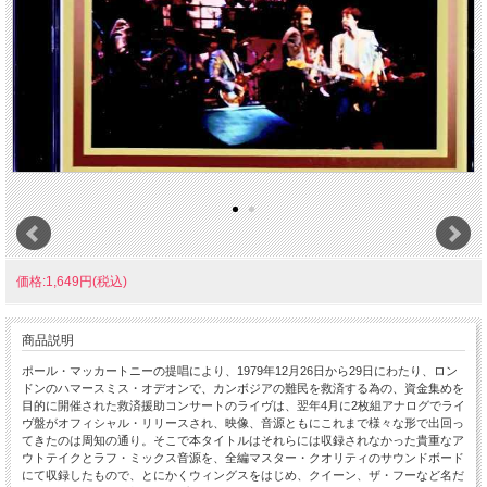
価格:1,649円(税込)
商品説明
ポール・マッカートニーの提唱により、1979年12月26日から29日にわたり、ロン
ドンのハマースミス・オデオンで、カンボジアの難民を救済する為の、資金集めを
目的に開催された救済援助コンサートのライヴは、翌年4月に2枚組アナログでライ
ヴ盤がオフィシャル・リリースされ、映像、音源ともにこれまで様々な形で出回っ
てきたのは周知の通り。そこで本タイトルはそれらには収録されなかった貴重なア
ウトテイクとラフ・ミックス音源を、全編マスター・クオリティのサウンドボード
にて収録したもので、とにかくウィングスをはじめ、クイーン、ザ・フーなど名だ