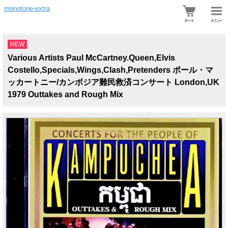
monotone-extra
NEW
Various Artists Paul McCartney.Queen,Elvis
Costello,Specials,Wings,Clash,Pretenders ポール・マ
ッカートニー/カンボジア難民救済コンサート London,UK
1979 Outtakes and Rough Mix