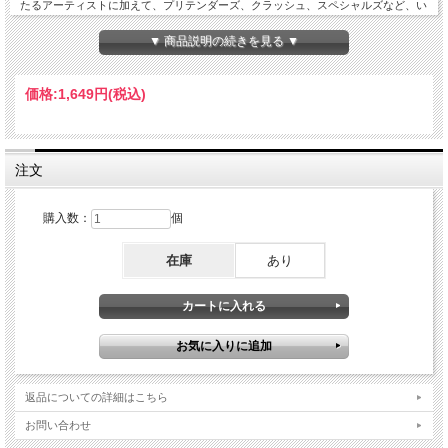
たるアーティストに加えて、プリテンダーズ、クラッシュ、スペシャルズなど、い
わゆる「オールド・ウェイヴ」、「ニュー・ウェイヴ」の枠を超えた一堂に会した
中、ここではまず、クイーンの「Crazy Little Thing Called Love」はオーディエン
▼ 商品説明の続きを見る ▼
スとのコール＆レスポンスを含む完全版で始まり、そしてウィングスは「I've Had
Enough」と「Twenty Flight Rock」を新たに聴くことが出来るあたりは要チェッ
ク。他にもクラッシュやイアン・デューリーなどの貴重な音源も含め、伝説の4日
価格:
1,649円
(税込)
間のステージの全貌を知るに資料的価値も高い逸品。Live at Hammersmith Odeon,
London, UK December 26-29th 1979 : Soundboard Recording DISC 1 : -
OUTTAKES from THE LIVE ALBUM- December 26, 27, 28 & 29th 1979 (QUEEN)
01. Crazy Little Thing Called Love (WINGS) 02. I've Had Enough 03. Twenty Flight
Rock (THE CLASH) 04. Bankrobber 05. London Calling (ELVIS COSTELLO & THE
注文
ATTRACTIONS) 06. You Belong to Me (THE PRETENDERS) 07. Brass In Pocket
08. Private Life (ROCKPILE) 9. Three Time Loser (THE SPECIALS) 10. I Doesn't
Make It Alright 11. Stupid Marriage 12. Too Much, Too Young DISC 2 : -ROUGH MIX
購入数：
個
for THE LIVE ALBUM- December 29th 1979 (ELVIS COSTELLO & THE
ATTRACTIONS) 01. Chelsea 02. The Imposter 03. Girls Talk - You Belong To Me
在庫
あり
(ROCKPILE) 04. Crawling From The Wreckage 05. Three Time Looser (ROCKPILE
with ROBERT PLANT) 06. Little Sister (WINGS) 07. Got To Get You Into My Life 08.
Every Night 09. Again And Again And Again 10. I've Had Enough 11. Spin It On 12.
Twenty Flight Rock 13. Coming Up (ROCKESTRA) 14. Let It Be 15. Lucille 16.
Rockestra Theme
返品についての詳細はこちら
お問い合わせ