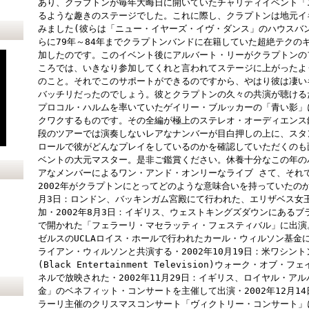
あり、クラプトンが毎年大晦日に開いていたチャリティイベント「
るような趣きのステージでした。これに際し、クラプトンは地元イ
みました(彼らは「ニュー・イヤーズ・イヴ・ダンス」のハウスバ
らに79年～84年までクラプトンバンドに在籍していた超絶テクの
加したのです。このイベント後にアルバート・リーがクラプトンのファン
ころでは、いきなり参加してくれと言われてステージに上がったよ
のこと。それでこのサポートができるのですから、やはり彼は凄い
バッチリだったのでしょう。彼とクラプトンの久々の共演が聴ける
プロコル・ハルムを率いていたゲイリー・ブルッカーの「青い影」
クワクするものです。その全編が極上のステレオ・オーディエンス
段のツアーでは演奏しないレアなナンバーが目白押しの上に、スタ
ロールで彼がどんなプレイをしているのかを確認していただくのも
ベントの大元マスター。是非ご鑑賞ください。休養十分なこの年の
アなメンバーによるワン・アンド・オンリーなライブ さて、それ
2002年がクラプトンにとってどのような意味合いを持っていたのか
月3日：ロンドン、バッキンガム宮殿にて行われた、エリザベス女
加・2002年8月3日：イギリス、ウェストキングズダウンにある
で開かれた「フェラーリ・マセラッティ・フェスティバル」に出演。 
ゼルスのUCLAロイス・ホールで行われたカール・ウィルソン基金
ライアン・ウィルソンと共演する・2002年10月19日：米ワシントン
(Black Entertainment Television)ウォーク・オ
ネルで放映された・2002年11月29日：イギリス、ロイヤル・ア
金」のベネフィット・コンサートを主催して出演・2002年12月1
ラーリ主催のクリスマスコンサート「ヴィクトリー・コンサート」