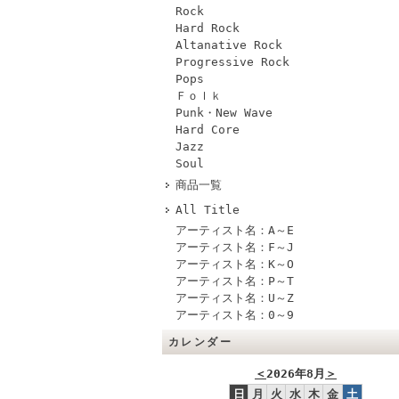
Rock
Hard Rock
Altanative Rock
Progressive Rock
Pops
Ｆｏｌｋ
Punk・New Wave
Hard Core
Jazz
Soul
商品一覧
All Title
アーティスト名：A～E
アーティスト名：F～J
アーティスト名：K～O
アーティスト名：P～T
アーティスト名：U～Z
アーティスト名：0～9
カレンダー
＜
2026年8月
＞
日
月
火
水
木
金
土