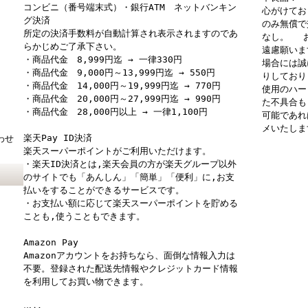
コンビニ（番号端末式）・銀行ATM ネットバンキン
心がけてお
グ決済
のみ無償で
所定の決済手数料が自動計算され表示されますのであ
なし。 お
らかじめご了承下さい。
遠慮願いま
・商品代金 8,999円迄 → 一律330円
場合には誠
・商品代金 9,000円～13,999円迄 → 550円
りしており
・商品代金 14,000円～19,999円迄 → 770円
使用のハー
・商品代金 20,000円～27,999円迄 → 990円
た不具合も
・商品代金 28,000円以上 → 一律1,100円
可能であれ
メいたしま
楽天Pay ID決済
わせ
楽天スーパーポイントがご利用いただけます。
・楽天ID決済とは,楽天会員の方が楽天グループ以外
のサイトでも「あんしん」「簡単」「便利」に,お支
払いをすることができるサービスです。
・お支払い額に応じて楽天スーパーポイントを貯める
ことも,使うこともできます。
Amazon Pay
Amazonアカウントをお持ちなら、面倒な情報入力は
不要。登録された配送先情報やクレジットカード情報
を利用してお買い物できます。