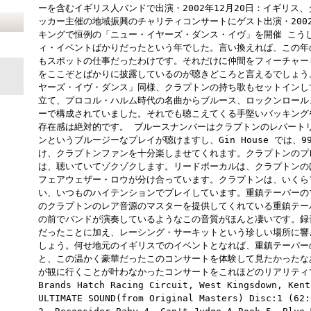
ーを含むイギリス人バンドで出演・2002年12月20日：イギリス
ッカー主催の地域振興のチャリティコンサートにゲスト出演・2002
キングで恒例の「ニュー・イヤーズ・ダンス・イヴ」を開催 こう
ィ・イベントばかりだったという年でした。言い換えれば、この年
もスポットの仕事だったわけです。それだけに仲間をフィーチャー
をここぞとばかりに披露しているのが聴きどころと言えるでしょう
ヤーズ・イヴ・ダンス」同様、クラプトンの持ち歌もセットインし
立て、プロコル・ハルム時代の名曲からブルース、ロックンロール
ーで構成されていました。それでも聴こえてくる手堅いバッキング
存在感は絶対的です。 ブルースナンバーはクラプトンのレパート
ンというブルージーなプレイが聴けますし、Gin House では、
け、クラプトンファンを十分楽しませてくれます。クラプトンのプ
は、聴いていてゾクゾクします。リードボーカルは、クラプトンの
フェアウェザー・ロウが分け合っています。クラプトンは、いくら
い、いつものハイテンションでプレイしています。重鎮テーパーの
のクラプトンのレア音源のマスターを提供してくれている重鎮テー
の前でバンドが演奏しているようなこの音質がほんと凄いです。録
だったことに加え、レーシング・サーキットという珍しい場所に響
しょう。何せ地元のイギリスでのイベントとなれば、重鎮テーパー
と、この温かく豪華だったこのコンサートを体験して見たかったな
が観に行くことが叶わなかったコンサートをこれほどのリアリティ
Brands Hatch Racing Circuit, West Kingsdown, Kent
ULTIMATE SOUND(from Original Masters) Disc:1 (62: