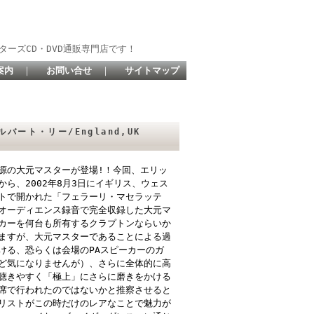
ターズCD・DVD通販専門店です！
案内
｜
お問い合せ
｜
サイトマップ
アルバート・リー/England,UK
源の大元マスターが登場!！今回、エリッ
ら、2002年8月3日にイギリス、ウェス
トで開かれた「フェラーリ・マセラッテ
オーディエンス録音で完全収録した大元マ
カーを何台も所有するクラプトンならいか
ますが、大元マスターであることによる過
における、恐らくは会場のPAスピーカーのガ
ど気になりませんが）、さらに全体的に高
聴きやすく「極上」にさらに磨きをかける
席で行われたのではないかと推察させると
リストがこの時だけのレアなことで魅力が