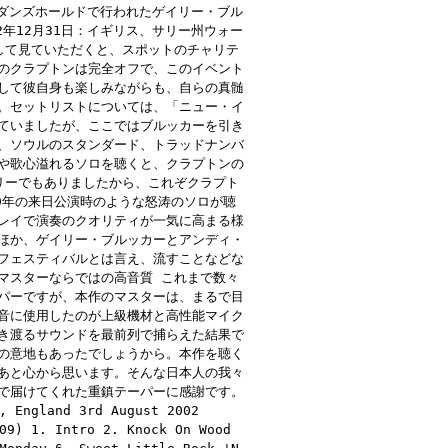
、ダンズホールドで行われたゲイリー・ブル
年12月31日：イギリス、サリー州ウォー
して見ていただくと、スポットのチャリテ
のクラプトンは完全オフで、このイベント
して彼自身も楽しみながらも、自らの真髄
。セットリストについては、「ニュー・イ
ていましたが、ここではブルッカーを引き
、ソウルのスタンダード、トラッドナンバ
や歌心溢れるソロを聴くと、クラプトンの
リーでもありましたから、これぞクラプト
99年の来日公演時のような怒涛のソロが聴
レイで演奏のクオリティが一気に高まる様
ほか、ゲイリー・ブルッカーとアンディ・
フェスティバルとは言え、流すことなどな
マスターならではの高音質 これまで数々
パーですが、本作のマスターは、まるで目
音に使用したのが上級機材と高性能マイク
き渡るサウンドを最前列で捕らえた結果で
の意地もあったでしょうから。本作を聴く
あと心から思います。そんな日本人の我々
で届けてくれた重鎮テーパーに感謝です。
, England 3rd August 2002
09) 1. Intro 2. Knock On Wood