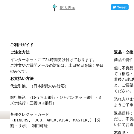
拡大表示
ご利用ガイド
ご注文方法
返品・交換
インターネットにて24時間受け付けております。
商品の特性
ご注文やご質問メールの対応は、土日祝日を除く平日
但し不良品
のみです。
て（梱包・
お支払い方法
着後7日以
と、ご要望
代金引換、（日本郵政のみ対応）
ください。
銀行振込 （ゆうちょ銀行・ジャパンネット銀行・ミ
恐れ入りま
ズホ銀行・三菱UFJ銀行）
ようご了承
返品送料：
各種クレジットカード
だし、不良
（DINERS, JCB, AMEX,VISA, MASTER,) [分
いにてお送
割・リボ] 利用可能
不良品： 