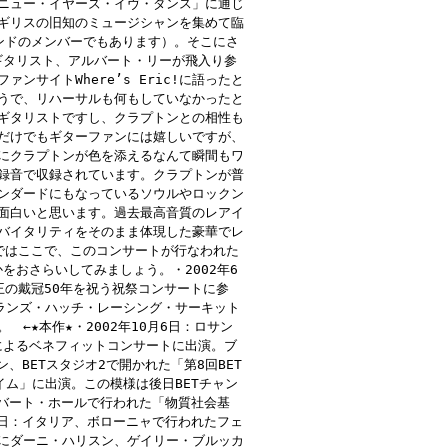
ニュー・イヤーズ・イヴ・ダンス」に通じ
ギリスの旧知のミュージシャンを集めて臨
ンドのメンバーでもあります）。そこにさ
ギタリスト、アルバート・リーが飛入り参
サイトWhere’s Eric!に語ったと
うで、リハーサルも何もしていなかったと
ギタリストですし、クラプトンとの相性も
だけでもギターファンには嬉しいですが、
にクラプトンが色を添えるなんて瞬間もワ
録音で収録されています。クラプトンが普
ンダードにもなっているソウルやロックン
面白いと思います。過去最高音質のレアイ
バイタリティをそのまま体現した豪華でレ
ではここで、このコンサートが行なわれた
をおさらいしてみましょう。・2002年6
王の戴冠50年を祝う祝祭コンサートに参
ブランズ・ハッチ・レーシング・サーキット
←★本作★・2002年10月6日：ロサン
によるベネフィットコンサートに出演。ブ
、BETスタジオ2で開かれた「第8回BET
ブ・フェイム」に出演。この模様は後日BETチャン
ルバート・ホールで行われた「物質社会基
4日：イタリア、ボローニャで行われたフェ
にダーニ・ハリスン、ゲイリー・ブルッカ