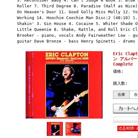
3. Reconsider Baby 4. Can't Judge A Book 5. Blue 
Roller 7. Third Degree 8. Paradise (Half as Nice)
On Heaven's Door 11. Good Golly Miss Molly 12. Yo
Working 14. Hoochie Coochie Man Disc:2 (48:10) 1.
Shakin' 3. Gin House 4. Cocaine 5. Whiter Shade O
Little Queenie 8. Shake, Rattle, and Roll Eric Cl
Brooker - piano, vocals Andy Fairweather Low - gu
guitar Dave Bronze - bass Henry Spinetti - drums
Eric Cla
ン アルバート・
Complete
価格:
購入数:
在庫
在