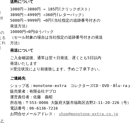
送料について
1080円～3880円 → 185円(クリックポスト）
y
3890円～4999円 →360円(レターパック）
eo
5000円～9999円 →0円(当社指定の追跡番号付きの
発送方法）
10000円→0円ゆうパック
ーの
（セール対象の場合は当社指定の追跡番号付きの発送
える
くれ
方法）
ま
発送について
ご入金確認後、通常は翌々日発送、遅くとも5日以内
発送いたします
※受注状況により前後致します。予めご了承下さい。
ご連絡先
ショップ名：monotone-extra コレクターズCD・DVD・Blu-r
販売業者：有限会社デプロ
運営責任者：佐藤 義昭
所在地：〒553-0006 大阪府大阪市福島区吉野2-11-20-226（号）
電話番号：06-6136-7216
お問合せメールアドレス：
shop@monotone-extra.co.jp
いと