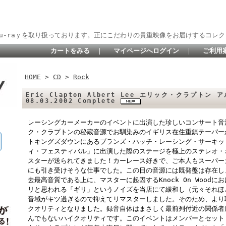
lu-raｙを取り扱っております。正にこだわりの貴重映像をお届けするコレク
カートをみる
｜
マイページへログイン
｜
ご利用
HOME
>
CD
>
Rock
Eric Clapton Albert Lee エリック・クラプトン 
08.03.2002 Complete
レーシングカーメーカーのイベントに出演した珍しいコンサート音
ク・クラプトンの秘蔵音源でお馴染みのイギリス在住重鎮テーパーか
トキングズダウンにあるブランズ・ハッチ・レーシング・サーキッ
ィ・フェスティバル」に出演した際のステージを極上のステレオ・
スターが送られてきました！カーレース好きで、ご本人もスーパー
にも引き受けそうな仕事でした。この日の音源には既発盤は存在し
去最高音質である上に、マスターに起因するKnock On Wood
リと思われる「ギリ」というノイズを当店にて緩和し（元々それほ
音域がキツ過ぎるので抑えてリマスターしました。そのため、より
クオリティとなりました。録音自体はまさしく最前列付近の関係者
んでもないハイクオリティです。このイベントはメンバーとセット