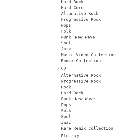
Hard Rock
Hard Core
Altanative Rock
Progressive Rock
Pops
Folk
Punk・New Wave
Soul
Jazz
Music Video Collection
Remix Collection
CD
Alternative Rock
Progressive Rock
Rock
Hard Rock
Punk・New Wave
Pops
Folk
Soul
Jazz
Rare Remix Collection
Blu-raｙ