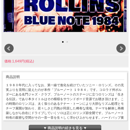
価格:1,649円(税込)
商品説明
１９８０年代に入ってなお、第一線で進化を続けていたソニー・ロリンズ。その充
実ぶりを克明に捉えたのが本作「ブルーノート １９８４」です。コロラド州ボル
ダーにある名門ジャズ・クラブ、ブルーノートのステージに立つロリンズは「生き
る伝説」であり本タイトルはその模様をサウンドボード音源でお聴き頂けます。こ
の時期のロリンズは、太く張りのあるテナー・トーンにより大胆なリズム処理とモ
チーフ展開が加わり、若々しさと円熟が同居した稀有な境地。テーマを解体し再構
築しながら自在にドライブしていくソロは正にロリンズ節全開です。ブルーノート
特有の親密な空間がその一音一音を生々しく浮かび上がらせます。ハードバップ黄
金期を知るファンはもちろん、８０年代以降のロリンズに興味を持つリスナーにも
強くおすすめしたい一本。巨匠が“現在進行形のジャズ”であり続けた証をぜひ体感
▼ 商品説明の続きを見る ▼