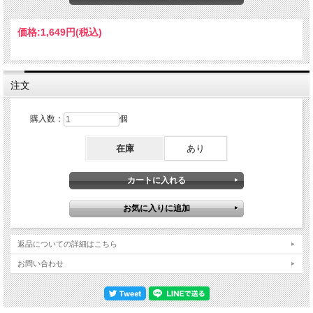
してください。Live At Blue Note, Boulder, CO November 14th, 1984 Disc 1 1.I'm
Old Fashioned 2.Band Introduction 3.Tell Me You Love Me 4.My One And Only Love
Disc 2 1.Tenor Madness 2.Don't Stop The Carnival 3.I'll Be Seeing You(late show)
価格:
1,649円
(税込)
4.Tell Me You Love Me(late show) Sonny Rollins(ts) Bobby Broom(g) Mark
Soskin(p) Bob Cranshaw(b) Tommy Campbell(dr)
注文
購入数：
個
在庫
あり
返品についての詳細はこちら
お問い合わせ