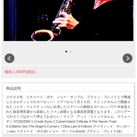
価格:1,386円(税込)
商品説明
２０００年、リチャード・ボナ、ジョー・サンプル、ブライン・ブレイドとで構成
したカルテットでのヨーロッパ・ツアーから７月２０日、ストックホルムで開催さ
れたジャズ・フェスティバルに出演したステージの模様をヨーロッパでＦＭ放送さ
れた放送用音源から収録したファン必聴となる最高音質盤となります。このツアー
でのライブはすべて押えておきたい！ライブ・アット・ストックホルム、スウェー
デン 07/20/2000 1.Creole Eyes 2.Camel Island 3.Wyala 4.The Seven Train
5.Children See The Angel 6.Corners 7.Dina Lam 8.Folkore デイヴィッド・サンボー
ン(as) リチャード・ボナ(b) ジョー・サンプル(keyb) ブライン・ブレイド(dr)