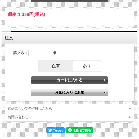
らぎ、間の取り方、響きの重なりとそのすべてが、エヴァンスの精神を現代的に翻
訳している。録音は極めてナチュラルかつ奥行きのあるサウン ド。各楽器の距
離感と残響が丁寧に捉えられており、リスニング環境次第で立体的なステージ像が
価格:
1,386円
(税込)
浮かび上がるのも大きな魅力です。Live At Zurich, Switzerland October 22th, 2004
1.Free Again 2.Love Theme From Spartacus 3.Beautiful Love 4.Big Music 5.Nardis
6.Prelude 7.Solar 8.Four On One 9.My Foolish Heart(inc) John Abercrombie(g)
Marc Johnson(b) Peter Earskin(dr)
注文
購入数：
個
在庫
あり
返品についての詳細はこちら
お問い合わせ