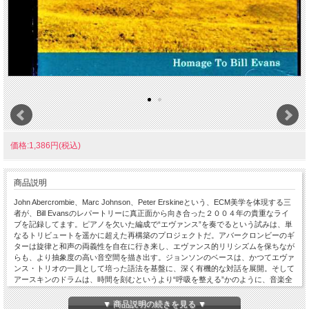
価格:1,386円(税込)
商品説明
John Abercrombie、Marc Johnson、Peter Erskineという、ECM美学を体現する三
者が、Bill Evansのレパートリーに真正面から向き合った２００４年の貴重なライ
ブを記録してます。ピアノを欠いた編成で“エヴァンス”を奏でるという試みは、単
なるトリビュートを遥かに超えた再構築のプロジェクトだ。アバークロンビーのギ
ターは旋律と和声の両義性を自在に行き来し、エヴァンス的リリシズムを保ちなが
らも、より抽象度の高い音空間を描き出す。ジョンソンのベースは、かつてエヴァ
ンス・トリオの一員として培った語法を基盤に、深く有機的な対話を展開。そして
アースキンのドラムは、時間を刻むというより“呼吸を整える”かのように、音楽全
体を柔らかく支配してます。選曲はエヴァンスの核心に触れるものが中心ですが、
しかしここで聴けるのは再現ではなく、三者による内省的対話の記録。テンポの揺
▼ 商品説明の続きを見る ▼