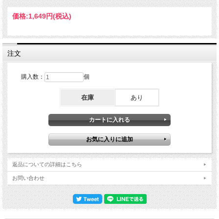
あるのも長大なショーのエンディングとして印象的。以上、記念すべき来日初演を
全編ハイブリッド・サウンドにて当日の模様をサウンドボード・クオリティーにて
価格:
1,649円
(税込)
再現した、来日限定メモリアル・アイテム。Live at Festival Hall, Osaka, Japan 7th
May 2026 : Stereo IEM Matrix Recording Disc:1 : 1. Intro 2. March Of Time 3. The
King For A 1000 Years 4. Future World 5. This Is Tokyo 6. We Burn 7. Twilight Of
The Gods 8. Ride The Sky 9. Into The Sun 10. Hey Lord! 11. Universe (Gravity For
Hearts) Disc:2 : 1. Hell Was Made In Heaven 2. Drum Solo 3. I Want Out 4.
注文
Yesterday (The Beatles Cover) 5. In The Middle Of A Heartbeat 6. A Tale That
Wasn't Right 7. A Little Is A Little Too Much 8. Heavy Metal (Is The Law) 9. Halloween
10. Invitation 11. Eagle Fly Free 12. Power 13. Dr. Stein 14. Keeper Of The Seven
購入数：
個
Keys (Final Chorus Only) Michael Kiske - Vocals / Andi Deris - Vocals / Kai Hansen -
Guitar, Vocals / Michael Weikath - Guitar / Sascha Gerstner - Guitar / Markus
在庫
あり
Grosskopf - Bass / Daniel Loble - Drums
返品についての詳細はこちら
お問い合わせ