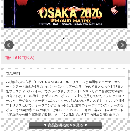
価格:1,649円(税込)
商品説明
7人編成での2作目『GIANTS & MONSTERS』リリースと40周年アニヴァーサリ
ー・ツアーを兼ねた3年ぶりのジャパン・ツアーより、その初日となった5月7日大
阪フェスティバル・ホールでのライブを、ステレオIEMマトリクス音源にて2時間
21分にわたりフル収録。まずメンバーがステージ上で使用していたステレオIEMソ
ースと、デジタル・オーディエンス・ソースを絶妙のバランスでミックスしたIEM
マトリクス仕様で、オープニングから5分ほどは通常のオーディエンス・ソースな
がら、その後は特に3人のギターはキレイにセパレートされ、各パートのサウンド
も驚異的な分離と解像度で収録。そして7人体制での3度目の日本公演は前回の
2023年とは大幅に入れ替えされ、それは新曲だけでなくアンディ時代のナンバー
が「Power」以外に5曲もセット入りしているのが驚きで、またラストの「Keeper
▼ 商品説明の続きを見る ▼
Of The Seven Keys」もファイナル・コーラスのみのスペシャル・ヴァージョンで