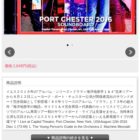
価格:1,649円(税込)
商品説明
イエス２０１６年の”アルバム・シリーズ＝ドラマ＋海洋地形学１＆４”北米ツアー
から８月１２日ニューヨーク・ポート・チェスター公演が関係者流出のサウンドボ
ード完全収録として初登場！８０年リリースのアルバム『ドラマ』と７３年の超大
作『海洋地形学の物語』サイド１＆４完全再現＋代表曲のセットリストでこのメン
ツでのアルバム再現ツアー初のサウンドボード・ライブは見逃せません。当時来日
公演も注目されたイエス２０１６年ツアーからの決定版といえる新発掘ライブの登
場です！Live at Capitol Theatre, Port Chester, New York, USA August 12th 2016
Disc 1 (73:49) 1. The Young Person's Guide to the Orchestra 2. Machine Messiah
3. White Car 4. Does It Really Happen? 5. Into the Lens 6. Run Through the Light 7.
Tempus Fugit 8. I've Seen All Good People 9. Siberian Khatru 10. And You and I
▼ 商品説明の続きを見る ▼