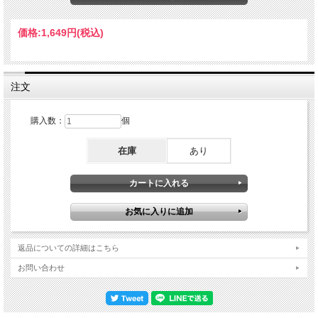
Disc:2 (74:39) 1. The Revealing Science of God 2. Leaves of Green 3. Ritual 4.
Band Introductions 5.Roundabout 6. Starship Trooper Steve Howe - guitar, vocals
Geoff Downes - keyboards, vocals Jon Davison - vocals, acoustic guitar,
価格:
1,649円
(税込)
percussion Billy Sherwood - bass, vocals Jay Schellen - drums Jon Davison - lead
vocals, acoustic guitar, percussion Steve Howe - guitars, backing vocals Billy
Sherwood - bass guitar, backing vocals, harmonica, mixing Geoff Downes -
keyboards Alan White - drums, percussion Jay Schellen - additional drums,
percussion
注文
購入数：
個
在庫
あり
返品についての詳細はこちら
お問い合わせ