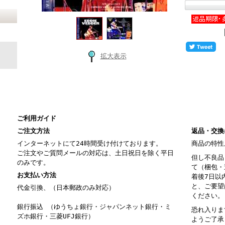
拡大表示
ご利用ガイド
ご注文方法
返品・交換
インターネットにて24時間受け付けております。
商品の特性
ご注文やご質問メールの対応は、土日祝日を除く平日
但し不良品
のみです。
て（梱包・
お支払い方法
着後7日以
と、ご要望
代金引換、（日本郵政のみ対応）
ください。
銀行振込 （ゆうちょ銀行・ジャパンネット銀行・ミ
恐れ入りま
ズホ銀行・三菱UFJ銀行）
ようご了承