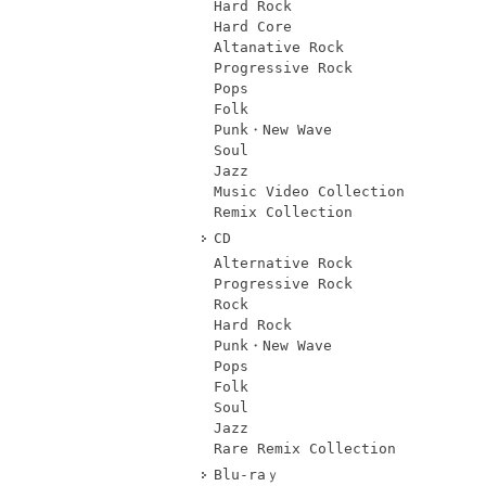
Hard Rock
Hard Core
Altanative Rock
Progressive Rock
Pops
Folk
Punk・New Wave
Soul
Jazz
Music Video Collection
Remix Collection
CD
Alternative Rock
Progressive Rock
Rock
Hard Rock
Punk・New Wave
Pops
Folk
Soul
Jazz
Rare Remix Collection
Blu-raｙ