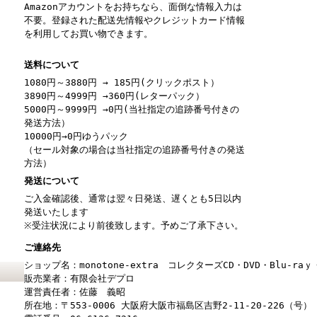
Amazonアカウントをお持ちなら、面倒な情報入力は
不要。登録された配送先情報やクレジットカード情報
を利用してお買い物できます。
送料について
1080円～3880円 → 185円(クリックポスト）
3890円～4999円 →360円(レターパック）
5000円～9999円 →0円(当社指定の追跡番号付きの
発送方法）
10000円→0円ゆうパック
（セール対象の場合は当社指定の追跡番号付きの発送
方法）
発送について
ご入金確認後、通常は翌々日発送、遅くとも5日以内
発送いたします
※受注状況により前後致します。予めご了承下さい。
ご連絡先
ショップ名：monotone-extra コレクターズCD・DVD・Blu-r
販売業者：有限会社デプロ
運営責任者：佐藤 義昭
所在地：〒553-0006 大阪府大阪市福島区吉野2-11-20-226（号）