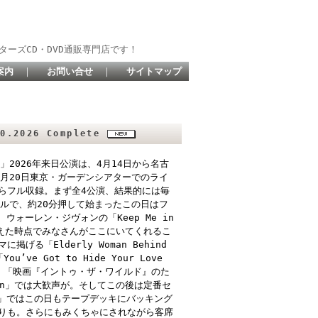
ターズCD・DVD通販専門店です！
案内
｜
お問い合せ
｜
サイトマップ
0.2026 Complete
DER」2026年来日公演は、4月14日から名古
月20日東京・ガーデンシアターでのライ
らフル収録。まず全4公演、結果的には毎
ルで、約20分押して始まったこの日はフ
」、ウォーレン・ジヴォンの「Keep Me in
を終えた時点でみなさんがここにいてくれるこ
「Elderly Woman Behind
u’ve Got to Hide Your Love
e」、「映画『イントゥ・ザ・ワイルド』のた
Man」では大歓声が。そしてこの後は定番セ
y」ではこの日もテープデッキにバッキング
りも。さらにもみくちゃにされながら客席