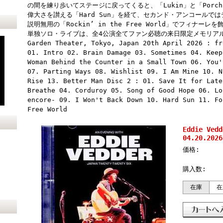
の間を練り歩いてステージに戻ってくると、「Lukin」と「Por
偉大さを讃える「Hard Sun」を経て、セカンド・アンコールではディ
説明無用の「Rockin’ in the Free World」でフィナ
単独ソロ・ライブは、全4公演全てファン必聴の来日限定メモリアル・アイ
Garden Theater, Tokyo, Japan 20th April 2026 : fr
01. Intro 02. Brain Damage 03. Sometimes 04. Keep
Woman Behind the Counter in a Small Town 06. You'
07. Parting Ways 08. Wishlist 09. I Am Mine 10. N
Rise 13. Better Man Disc 2 : 01. Save It for Late
Breathe 04. Corduroy 05. Song of Good Hope 06. Lo
encore- 09. I Won't Back Down 10. Hard Sun 11. Fo
Free World
Eddie Ve
04.20.2026
価格:
購入数:
在庫
在