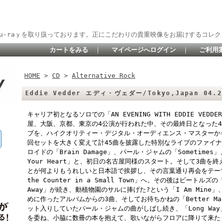
lu-raｙを取り扱っております。正にこだわりの貴重映像をお届けするコレク
カートをみる
｜
マイページへログイン
｜
ご利用
HOME
>
CD
>
Alternative Rock
Eddie Vedder エディ・ヴェダー/Tokyo,Japan 04.2
キャリア初となるソロでの「AN EVENING WITH EDDIE VED
屋、大阪、京都、東京の4公演が行われた中、その最終日となった4
ブを、ハイクオリティー・デジタル・オーディエンス・マスターか
回セットを大きく変えて計45曲を披露した特別なライブのファイナ
ロイドの「Brain Damage」、パール・ジャムの「Sometimes
Your Heart」と、初日の名古屋同様のスタート。そして3曲
とが何よりもうれしいと日本語で挨拶し、その言葉通り再会をテーマに掲げる
the Counter in a Small Town」へ。その後はビートルズの「Yo
Away」が続き、動植物園のサルに捧げた?という「I Am Min
めに作ったアルバムからの3曲、そしてお待ちかねの「Better 
ット入りしていたパール・ジャムの曲がしばし続き、「Long Wa
を委ね、小脇に数冊の本を抱えて、歌いながらフロアに降りて来た