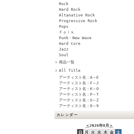
Rock
Hard Rock
Altanative Rock
Progressive Rock
Pops
Ｆｏｌｋ
Punk・New Wave
Hard Core
Jazz
Soul
商品一覧
All Title
アーティスト名：A～E
アーティスト名：F～J
アーティスト名：K～O
アーティスト名：P～T
アーティスト名：U～Z
アーティスト名：0～9
カレンダー
＜
2026年8月
＞
日
月
火
水
木
金
土