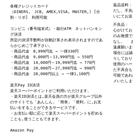
返品送料：
各種クレジットカード
だし、不良
（DINERS, JCB, AMEX,VISA, MASTER,) [分
いにてお送
割・リボ] 利用可能
不良品： 
コンビニ（番号端末式）・銀行ATM ネットバンキン
心がけてお
グ決済
のみ無償で
所定の決済手数料が自動計算され表示されますのであ
なし。 お
らかじめご了承下さい。
遠慮願いま
・商品代金 8,999円迄 → 一律330円
場合には誠
・商品代金 9,000円～13,999円迄 → 550円
りしており
・商品代金 14,000円～19,999円迄 → 770円
使用のハー
・商品代金 20,000円～27,999円迄 → 990円
た不具合も
・商品代金 28,000円以上 → 一律1,100円
可能であれ
メいたしま
楽天Pay ID決済
楽天スーパーポイントがご利用いただけます。
・楽天ID決済とは,楽天会員の方が楽天グループ以外
のサイトでも「あんしん」「簡単」「便利」に,お支
払いをすることができるサービスです。
・お支払い額に応じて楽天スーパーポイントを貯める
ことも,使うこともできます。
Amazon Pay