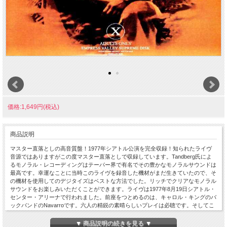
価格:1,649円(税込)
商品説明
マスター直落としの高音質盤！1977年シアトル公演を完全収録！知られたライヴ
音源ではありますがこの度マスター直落としで収録しています。Tandberg氏によ
るモノラル・レコーディングはテーパー界で有名でその豊かなモノラルサウンドは
最高です。幸運なことに当時このライヴを録音した機材がまだ生きていたので、そ
の機材を使用してのデジタイズはベストな方法でした。リッチでクリアなモノラル
サウンドをお楽しみいただくことができます。ライヴは1977年8月19日シアトル・
センター・アリーナで行われました。前座をつとめるのは、キャロル・キングのバ
ックバンドのNavarroです。六人の精鋭の素晴らしいプレイは必聴です。そしてこ
の音源こそNavarroの唯一のライヴ音源だということも伝えておきましょう。続い
てキャロル・キングのライヴが”Beautiful”からスタートします。代表曲“Natural
▼ 商品説明の続きを見る ▼