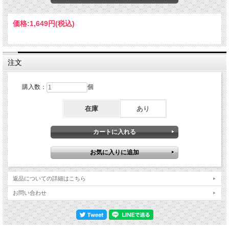
Woman” “It’s Too Late” “Sweet Seasons” “I Feel The Earth Move” “You’ve got a
friend” そして当時の新曲”Hard Rock Cafe”まで70年代中期の充実した演奏そとらえ
た素晴らしい内容です。
価格:
1,649円
(税込)
注文
購入数：
個
在庫
あり
返品についての詳細はこちら
お問い合わせ