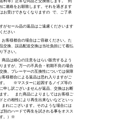
送料等）正常な同品と交換致します。 到
内に連絡をお願致します。それを過ぎます
はお受けできなくなりますの で、ご了承
すがセール品の返品はご遠慮くださいます
ください
 お客様都合の場合はご容赦ください。た
品交換、誤品配送交換は当社負担にて着払
り下さい。
商品は細心の注意をはらい販売するよう
りますが、万一の不具合・初期不良の場合
交換、プレーヤーの互換性については保障
客様都合による返品は恐れ入りますがご
す。 ※マスターに起因するノイズ等の
に申し訳ございませんが返品、交換はお断
ます。 また商品によりましてはお客様ご
ドとの相性により再生出来ないなどといっ
 まれにございます。そのような場合には
ば別のハードで再生を試される事をオスス
す。）※