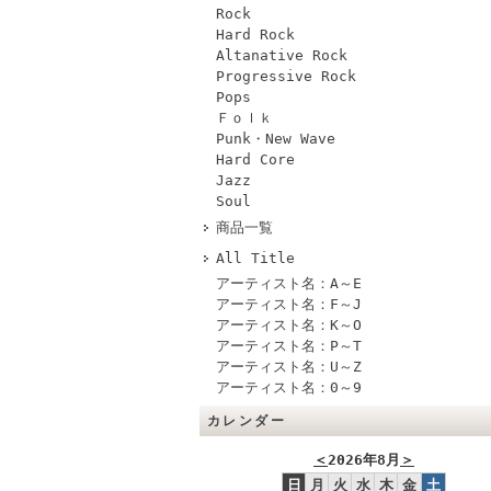
Rock
Hard Rock
Altanative Rock
Progressive Rock
Pops
Ｆｏｌｋ
Punk・New Wave
Hard Core
Jazz
Soul
商品一覧
All Title
アーティスト名：A～E
アーティスト名：F～J
アーティスト名：K～O
アーティスト名：P～T
アーティスト名：U～Z
アーティスト名：0～9
カレンダー
＜
2026年8月
＞
日
月
火
水
木
金
土