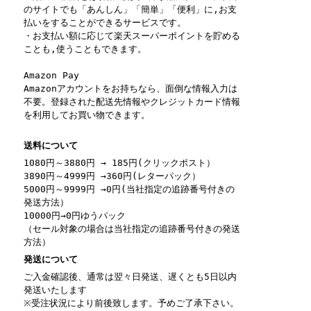
のサイトでも「あんしん」「簡単」「便利」に,お支
払いをすることができるサービスです。
・お支払い額に応じて楽天スーパーポイントを貯める
ことも,使うこともできます。
Amazon Pay
Amazonアカウントをお持ちなら、面倒な情報入力は
不要。登録された配送先情報やクレジットカード情報
を利用してお買い物できます。
送料について
1080円～3880円 → 185円(クリックポスト）
3890円～4999円 →360円(レターパック）
5000円～9999円 →0円(当社指定の追跡番号付きの
発送方法）
10000円→0円ゆうパック
（セール対象の場合は当社指定の追跡番号付きの発送
方法）
発送について
ご入金確認後、通常は翌々日発送、遅くとも5日以内
発送いたします
※受注状況により前後致します。予めご了承下さい。