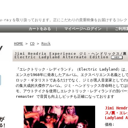
lu-raｙを取り扱っております。正にこだわりの貴重映像をお届けするコレク
カートをみる
｜
マイページへログイン
｜
ご利用
HOME
>
CD
>
Rock
Jimi Hendrix Experience ジミ・ヘンドリック
Electric Ladyland Alternate Edition
『エレクトリック・レディランド』（Electric Ladyland
エンスが1968年に発表したアルバム。エクスペリエンス名義とし
ロック・ギタリストであるだけでなく、ジミが黒人音楽家としての
の集大成的大傑作アルバム。ジミ・ヘンドリックス存命時としては
モ、アウトテイクを使用しエレクトリック・レディランドの別バージョン
remaster で音質も向上しピッチも正確になっております
Jimi Hen
ス/裏・エレ
Ladyland A
価格: