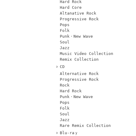
Hard Rock
Hard Core
Altanative Rock
Progressive Rock
Pops
Folk
Punk・New Wave
Soul
Jazz
Music Video Collection
Remix Collection
CD
Alternative Rock
Progressive Rock
Rock
Hard Rock
Punk・New Wave
Pops
Folk
Soul
Jazz
Rare Remix Collection
Blu-raｙ