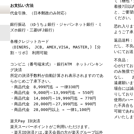
て（梱包・
お支払い方法
着後7日以
と、ご要望
代金引換、（日本郵政のみ対応）
ください。
銀行振込 （ゆうちょ銀行・ジャパンネット銀行・ミ
恐れ入りま
ズホ銀行・三菱UFJ銀行）
ようご了承
返品送料：
各種クレジットカード
だし、不良
（DINERS, JCB, AMEX,VISA, MASTER,) [分
いにてお送
割・リボ] 利用可能
不良品： 
コンビニ（番号端末式）・銀行ATM ネットバンキン
心がけてお
グ決済
のみ無償で
所定の決済手数料が自動計算され表示されますのであ
なし。 お
らかじめご了承下さい。
遠慮願いま
・商品代金 8,999円迄 → 一律330円
場合には誠
・商品代金 9,000円～13,999円迄 → 550円
りしており
・商品代金 14,000円～19,999円迄 → 770円
使用のハー
・商品代金 20,000円～27,999円迄 → 990円
た不具合も
・商品代金 28,000円以上 → 一律1,100円
可能であれ
メいたしま
楽天Pay ID決済
楽天スーパーポイントがご利用いただけます。
・楽天ID決済とは,楽天会員の方が楽天グループ以外