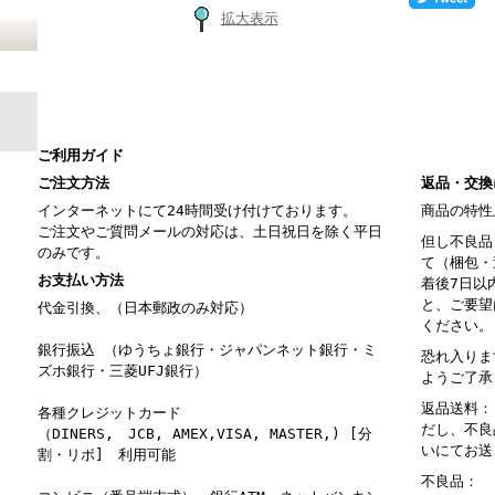
拡大表示
ご利用ガイド
ご注文方法
返品・交換
インターネットにて24時間受け付けております。
商品の特性
ご注文やご質問メールの対応は、土日祝日を除く平日
但し不良品
のみです。
て（梱包・
お支払い方法
着後7日以
と、ご要望
代金引換、（日本郵政のみ対応）
ください。
銀行振込 （ゆうちょ銀行・ジャパンネット銀行・ミ
恐れ入りま
ズホ銀行・三菱UFJ銀行）
ようご了承
返品送料：
各種クレジットカード
だし、不良
（DINERS, JCB, AMEX,VISA, MASTER,) [分
いにてお送
割・リボ] 利用可能
不良品： 