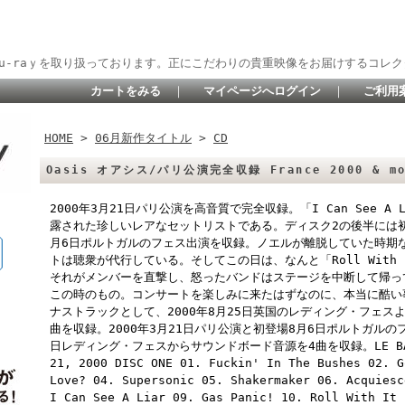
lu-raｙを取り扱っております。正にこだわりの貴重映像をお届けするコレク
カートをみる
｜
マイページへログイン
｜
ご利用
HOME
>
06月新作タイトル
>
CD
Oasis オアシス/パリ公演完全収録 France 2000 & m
2000年3月21日パリ公演を高音質で完全収録。「I Can See 
露された珍しいレアなセットリストである。ディスク2の後半には初
月6日ポルトガルのフェス出演を収録。ノエルが離脱していた時期なの
トは聴衆が代行している。そしてこの日は、なんと「Roll With
それがメンバーを直撃し、怒ったバンドはステージを中断して帰っ
この時のもの。コンサートを楽しみに来たはずなのに、本当に酷い
ナストラックとして、2000年8月25日英国のレディング・フェス
曲を収録。2000年3月21日パリ公演と初登場8月6日ポルトガルの
日レディング・フェスからサウンドボード音源を4曲を収録。LE BATACLA
21, 2000 DISC ONE 01. Fuckin' In The Bushes 02. G
Love? 04. Supersonic 05. Shakermaker 06. Acquiesc
I Can See A Liar 09. Gas Panic! 10. Roll With It 