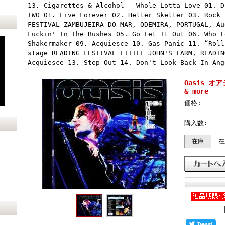
13. Cigarettes & Alcohol - Whole Lotta Love 01. D
TWO 01. Live Forever 02. Helter Skelter 03. Rock 
FESTIVAL ZAMBUJEIRA DO MAR, ODEMIRA, PORTUGAL, Au
Fuckin' In The Bushes 05. Go Let It Out 06. Who F
Shakermaker 09. Acquiesce 10. Gas Panic 11. “Roll
stage READING FESTIVAL LITTLE JOHN'S FARM, READIN
Acquiesce 13. Step Out 14. Don't Look Back In Ang
Oasis オ
& more
価格:
購入数:
在庫
在