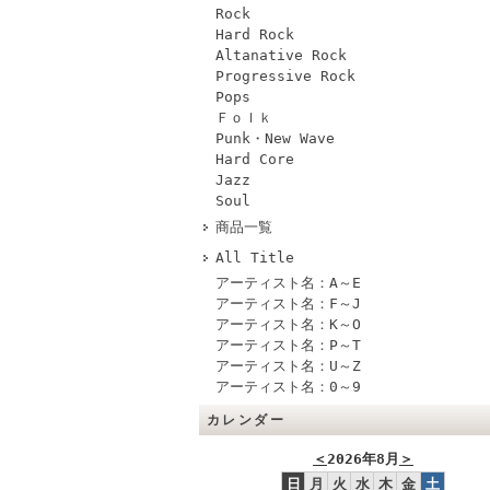
Rock
Hard Rock
Altanative Rock
Progressive Rock
Pops
Ｆｏｌｋ
Punk・New Wave
Hard Core
Jazz
Soul
商品一覧
All Title
アーティスト名：A～E
アーティスト名：F～J
アーティスト名：K～O
アーティスト名：P～T
アーティスト名：U～Z
アーティスト名：0～9
カレンダー
＜
2026年8月
＞
日
月
火
水
木
金
土