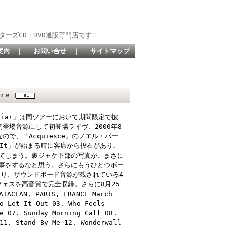
ターズCD・DVD通販専門店です！
案内
｜
お問い合せ
｜
サイトマップ
ore
A Liar」は同ツアーにおいて期間限定で披
登場音源にして初登場ライヴ、2000年8
で、「Acquiesce」のノエル・パー
 It」が始まる時に客席から投石があり、
てしまう。裏ジャケ下部の写真が、まさに
事をするなと思う。さらにもうひとつボー
より、サウンドボード音源が残されている4
フェスを高音質で完全収録。さらに8月25
N, PARIS, FRANCE March
o Let It Out 03. Who Feels
e 07. Sunday Morning Call 08.
11. Stand By Me 12. Wonderwall