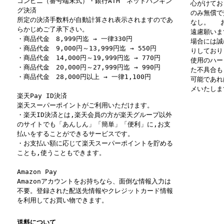
コンビニ（番号端末式）・銀行ATM ネットバンキン
心がけてお
グ決済
のみ無償で
所定の決済手数料が自動計算され表示されますのであ
なし。 お
らかじめご了承下さい。
遠慮願いま
・商品代金 8,999円迄 → 一律330円
場合には誠
・商品代金 9,000円～13,999円迄 → 550円
りしており
・商品代金 14,000円～19,999円迄 → 770円
使用のハー
・商品代金 20,000円～27,999円迄 → 990円
た不具合も
・商品代金 28,000円以上 → 一律1,100円
可能であれ
メいたしま
楽天Pay ID決済
楽天スーパーポイントがご利用いただけます。
・楽天ID決済とは,楽天会員の方が楽天グループ以外
のサイトでも「あんしん」「簡単」「便利」に,お支
払いをすることができるサービスです。
・お支払い額に応じて楽天スーパーポイントを貯める
ことも,使うこともできます。
Amazon Pay
Amazonアカウントをお持ちなら、面倒な情報入力は
不要。登録された配送先情報やクレジットカード情報
を利用してお買い物できます。
送料について