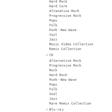
Hard Rock
Hard Core
Altanative Rock
Progressive Rock
Pops
Folk
Punk・New Wave
Soul
Jazz
Music Video Collection
Remix Collection
CD
Alternative Rock
Progressive Rock
Rock
Hard Rock
Punk・New Wave
Pops
Folk
Soul
Jazz
Rare Remix Collection
Blu-raｙ