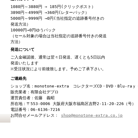
1080円～3880円 → 185円(クリックポスト）
3890円～4999円 →360円(レターパック）
5000円～9999円 →0円(当社指定の追跡番号付きの
発送方法）
10000円→0円ゆうパック
（セール対象の場合は当社指定の追跡番号付きの発送
方法）
発送について
ご入金確認後、通常は翌々日発送、遅くとも5日以内
発送いたします
※受注状況により前後致します。予めご了承下さい。
ご連絡先
ショップ名：monotone-extra コレクターズCD・DVD・Blu-r
販売業者：有限会社デプロ
運営責任者：佐藤 義昭
所在地：〒553-0006 大阪府大阪市福島区吉野2-11-20-226（号）
電話番号：06-6136-7216
お問合せメールアドレス：
shop@monotone-extra.co.jp