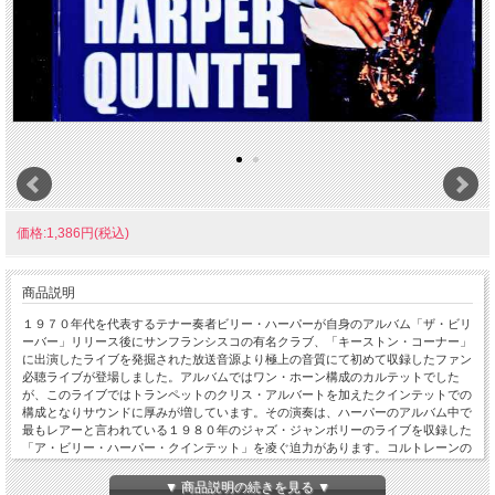
価格:1,386円(税込)
商品説明
１９７０年代を代表するテナー奏者ビリー・ハーパーが自身のアルバム「ザ・ビリ
ーバー」リリース後にサンフランシスコの有名クラブ、「キーストン・コーナー」
に出演したライブを発掘された放送音源より極上の音質にて初めて収録したファン
必聴ライブが登場しました。アルバムではワン・ホーン構成のカルテットでした
が、このライブではトランペットのクリス・アルバートを加えたクインテットでの
構成となりサウンドに厚みが増しています。その演奏は、ハーパーのアルバム中で
最もレアーと言われている１９８０年のジャズ・ジャンボリーのライブを収録した
「ア・ビリー・ハーパー・クインテット」を凌ぐ迫力があります。コルトレーンの
流れを汲み濃い目のブラック・スピリチュアリティでハード・ドライヴィングする
テナーは正に圧巻。ラストにはハーパー自身が「日本のトラディショナル、民謡ソ
▼ 商品説明の続きを見る ▼