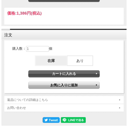
ーラン節をお聴き下さい。ソーラン節、Ｂ.Ｈ.です」とコメントし始まる「ソーラ
ン節」。しかも中盤からは思わず息をのむ展開となりやはりライブ・バージョンは
スタジオ録音とは規格外の凄みがあります。長尺曲３曲を全身全霊でブロウするハ
価格:
1,386円
(税込)
ーパー・クインテット、これは絶品です。ライブ・アット・キーストン・コーナ
ー、サンフランシスコ 02/06/1981 1.Croquet Ballet(17:03) 2.Is It Not True, Simply
Because You Cannot Believe It(17:00) 3.Soran Bushi, B.H.(19:19) ビリー・ハーパー
(ts) クリス・アルバート(tpt) アーメン・ドネリアン(p) ルイス・スピアーズ(b) マル
コム・ピンソン(dr)
注文
購入数：
個
在庫
あり
返品についての詳細はこちら
お問い合わせ