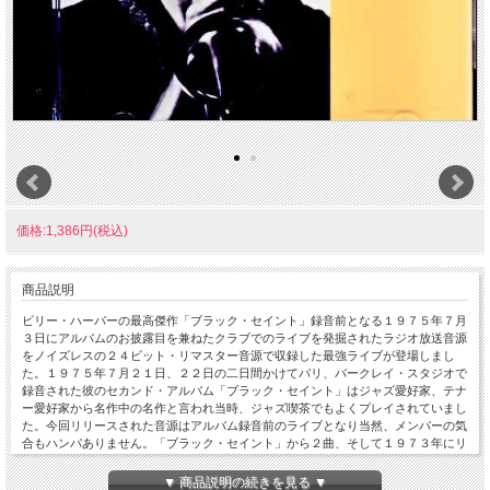
価格:1,386円(税込)
商品説明
ビリー・ハーパーの最高傑作「ブラック・セイント」録音前となる１９７５年７月
３日にアルバムのお披露目を兼ねたクラブでのライブを発掘されたラジオ放送音源
をノイズレスの２４ビット・リマスター音源で収録した最強ライブが登場しまし
た。１９７５年７月２１日、２２日の二日間かけてパリ、バークレイ・スタジオで
録音された彼のセカンド・アルバム「ブラック・セイント」はジャズ愛好家、テナ
ー愛好家から名作中の名作と言われ当時、ジャズ喫茶でもよくプレイされていまし
た。今回リリースされた音源はアルバム録音前のライブとなり当然、メンバーの気
合もハンパありません。「ブラック・セイント」から２曲、そして１９７３年にリ
リースされた初リーダー作から１曲が演奏されています。同じ１９７５年のライブ
音源は７月２４日、アンティーブ・ジャズにおける音源（３５分）が出ております
▼ 商品説明の続きを見る ▼