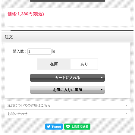
が比べるまでもなく本盤の演奏が確実に凌駕しております。ファラオ・サンダース
らとの共演で知られるピアニスト、ジョー・ボナーのピアノもスタジオ録音では味
わえない粋でクールなソロをお楽しみ頂けます。Live At Laren, The Netherland
価格:
1,386円
(税込)
July 3rd, 1975 1.Call Of The Wild And Peaceful Heart 2.Member Introduction
3.Capra Black 4.Croquet Ballet(inc) ビリー・ハーパー(ts) ヴァージル・ジョーンズ
(tpt) ジョー・ボナー(p) デイビット・フリーゼン(b) マルコム・ピンソン(dr)
注文
購入数：
個
在庫
あり
返品についての詳細はこちら
お問い合わせ