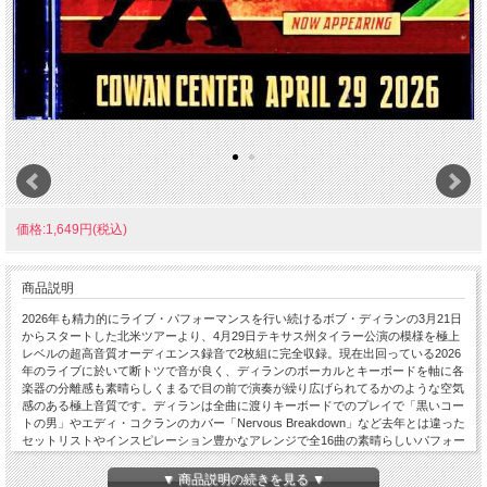
価格:1,649円(税込)
商品説明
2026年も精力的にライブ・パフォーマンスを行い続けるボブ・ディランの3月21日
からスタートした北米ツアーより、4月29日テキサス州タイラー公演の模様を極上
レベルの超高音質オーディエンス録音で2枚組に完全収録。現在出回っている2026
年のライブに於いて断トツで音が良く、ディランのボーカルとキーボードを軸に各
楽器の分離感も素晴らしくまるで目の前で演奏が繰り広げられてるかのような空気
感のある極上音質です。ディランは全曲に渡りキーボードでのプレイで「黒いコー
トの男」やエディ・コクランのカバー「Nervous Breakdown」など去年とは違った
セットリストやインスピレーション豊かなアレンジで全16曲の素晴らしいパフォー
マンスを披露。５月には85歳を迎える走り続けるボブ・ディランの最新ライブを極
上質サウンドで存分にお楽しみ頂けます。お薦めの1枚です。Live at UT Tyler
▼ 商品説明の続きを見る ▼