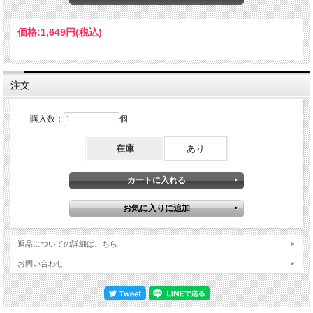
Cowan Center, Tyler, Texas, USA. April 29th 2026 DISC 1 1. Intro 2. To Be Alone
With You 3. Man In The Long Black Coat 4. All Along The Watchtower 5. I Contain
Multitudes 6. False Prophet 7. Black Rider 8. Love Sick 9. Goodbye Jimmy Reed 10.
価格:
1,649円
(税込)
I Can Tell DISC 2 1. I've Made Up My Mind To Give Myself To You 2. Crossing The
Rubicon 3. When I Paint My Masterpiece 4. Forgetful Heart 5. Soon After Midnight 6.
Nervous Breakdown 7. Every Grain Of Sand Bob Dylan - vocals, electric
keybaords, harp Tony Garnier - electric & standup bass Anton Fig - drums Bob Britt
- acoustic & electric guitar Doug Lancio - acoustic & electric guitar
注文
購入数：
個
在庫
あり
返品についての詳細はこちら
お問い合わせ