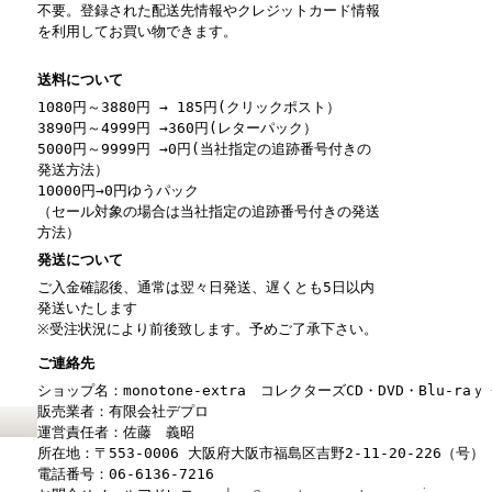
不要。登録された配送先情報やクレジットカード情報
を利用してお買い物できます。
送料について
1080円～3880円 → 185円(クリックポスト）
3890円～4999円 →360円(レターパック）
5000円～9999円 →0円(当社指定の追跡番号付きの
発送方法）
10000円→0円ゆうパック
（セール対象の場合は当社指定の追跡番号付きの発送
方法）
発送について
ご入金確認後、通常は翌々日発送、遅くとも5日以内
発送いたします
※受注状況により前後致します。予めご了承下さい。
ご連絡先
ショップ名：monotone-extra コレクターズCD・DVD・Blu-r
販売業者：有限会社デプロ
運営責任者：佐藤 義昭
所在地：〒553-0006 大阪府大阪市福島区吉野2-11-20-226（号）
電話番号：06-6136-7216