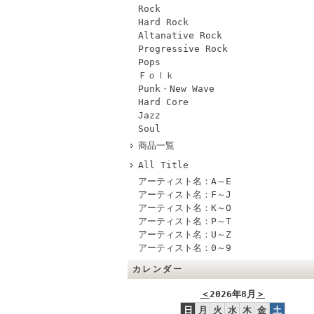
Rock
Hard Rock
Altanative Rock
Progressive Rock
Pops
Ｆｏｌｋ
Punk・New Wave
Hard Core
Jazz
Soul
商品一覧
All Title
アーティスト名：A～E
アーティスト名：F～J
アーティスト名：K～O
アーティスト名：P～T
アーティスト名：U～Z
アーティスト名：0～9
カレンダー
＜
2026年8月
＞
日
月
火
水
木
金
土