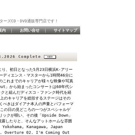
ターズCD・DVD通販専門店です！
案内
｜
お問い合せ
｜
サイトマップ
3.2026 Complete
より、初日となった5月23日横浜K-アリー
ーディエンス・マスターから1時間46分に
女のこれまでのキャリアが様々な映像や写真
Out」から始まったコンサートは60年代シ
ックと組んだディスコ・ファンク時代を経
0年以上のキャリアを総括するステージはその
くべきはダイアナ本人の声量とパフォーマ
たこの日の見どころの一つがスペシャルゲ
ックが唄い、その後「Upside Down」
披露したりと、そんなアットホームな雰囲
ohama, Kanagawa, Japan
. Overture 02. I'm Coming Out