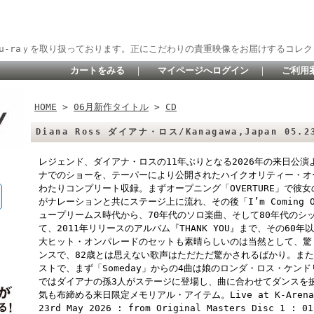
lu-raｙを取り扱っております。正にこだわりの貴重映像をお届けするコレク
カートをみる
｜
マイページへログイン
｜
ご利用
HOME
>
06月新作タイトル
>
CD
Diana Ross ダイアナ・ロス/Kanagawa,Japan 05.2
レジェンド、ダイアナ・ロスの11年ぶりとなる2026年の来日公演
ナでのショーを、テーパーにより公開されたハイクオリティー・オ
わたりコンプリート収録。まずオープニング「OVERTURE」で彼
がナレーションと共にステージ上に流れ、その後「I’m Coming 
ュープリームス時代から、70年代のソロ楽曲、そして80年代のシ
て、2011年リリースのアルバム『THANK YOU』まで、その6
大ヒット・オンパレードのセットも素晴らしいのは当然として、驚
ンスで、82歳とは思えない歌声はただただ驚かされるばかり。ま
ストで、まず「Someday」からの4曲は娘のロンダ・ロス・ケンドリ
ではダイアナの孫3人がステージに登場し、曲に合わせてダンスを
気も布締める来日限定メモリアル・アイテム。Live at K-Arena Yok
23rd May 2026 : from Original Masters Disc 1 : 01