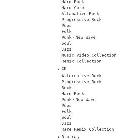
Hard Rock
Hard Core
Altanative Rock
Progressive Rock
Pops
Folk
Punk・New Wave
Soul
Jazz
Music Video Collection
Remix Collection
CD
Alternative Rock
Progressive Rock
Rock
Hard Rock
Punk・New Wave
Pops
Folk
Soul
Jazz
Rare Remix Collection
Blu-raｙ