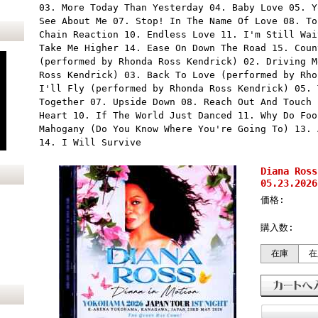
03. More Today Than Yesterday 04. Baby Love 05. Y
See About Me 07. Stop! In The Name Of Love 08. To
Chain Reaction 10. Endless Love 11. I'm Still Wai
Take Me Higher 14. Ease On Down The Road 15. Coun
(performed by Rhonda Ross Kendrick) 02. Driving M
Ross Kendrick) 03. Back To Love (performed by Rho
I'll Fly (performed by Rhonda Ross Kendrick) 05. 
Together 07. Upside Down 08. Reach Out And Touch 
Heart 10. If The World Just Danced 11. Why Do Foo
Mahogany (Do You Know Where You're Going To) 13. 
14. I Will Survive
Diana Ro
05.23.2026
価格:
購入数:
在庫
在