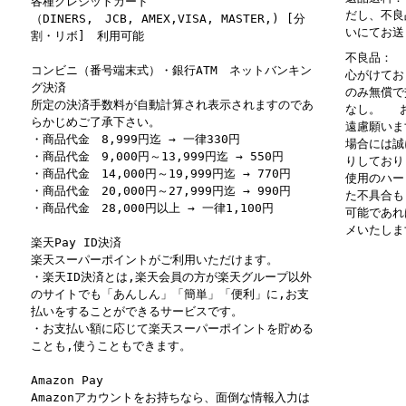
各種クレジットカード
だし、不良
（DINERS, JCB, AMEX,VISA, MASTER,) [分
いにてお送
割・リボ] 利用可能
不良品： 
コンビニ（番号端末式）・銀行ATM ネットバンキン
心がけてお
グ決済
のみ無償で
所定の決済手数料が自動計算され表示されますのであ
なし。 お
らかじめご了承下さい。
遠慮願いま
・商品代金 8,999円迄 → 一律330円
場合には誠
・商品代金 9,000円～13,999円迄 → 550円
りしており
・商品代金 14,000円～19,999円迄 → 770円
使用のハー
・商品代金 20,000円～27,999円迄 → 990円
た不具合も
・商品代金 28,000円以上 → 一律1,100円
可能であれ
メいたしま
楽天Pay ID決済
楽天スーパーポイントがご利用いただけます。
・楽天ID決済とは,楽天会員の方が楽天グループ以外
のサイトでも「あんしん」「簡単」「便利」に,お支
払いをすることができるサービスです。
・お支払い額に応じて楽天スーパーポイントを貯める
ことも,使うこともできます。
Amazon Pay
Amazonアカウントをお持ちなら、面倒な情報入力は