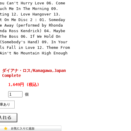
ou Can't Hurry Love 06. Come
uch Me In The Morning 09.
ting 12. Love Hangover 13.
t On Me Disc 2 : 01. Someday
e Away (performed by Rhonda
nda Ross Kendrick) 04. Maybe
The Boss 06. If We Hold On
(Somebody's Hand) 09. In Your
ls Fall in Love 12. Theme From
Ain't No Mountain High Enough
ss ダイアナ・ロス/Kanagawa,Japan
 Complete
1,649円 (税込)
個
庫あり