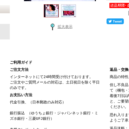
拡大表示
ご利用ガイド
ご注文方法
返品・交換
インターネットにて24時間受け付けております。
商品の特性
ご注文やご質問メールの対応は、土日祝日を除く平日
但し不良品
のみです。
て（梱包・
お支払い方法
着後7日以
と、ご要望
代金引換、（日本郵政のみ対応）
ください。
銀行振込 （ゆうちょ銀行・ジャパンネット銀行・ミ
恐れ入りま
ズホ銀行・三菱UFJ銀行）
ようご了承
返品送料：