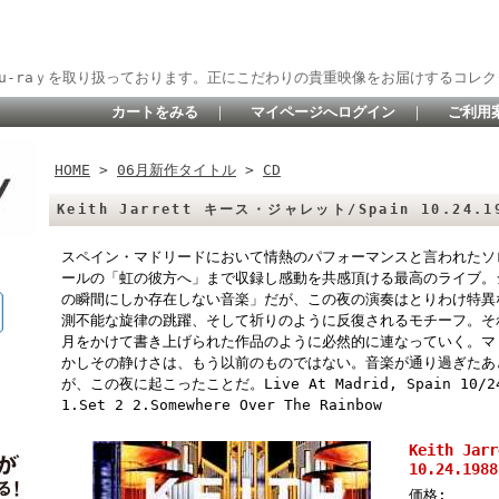
lu-raｙを取り扱っております。正にこだわりの貴重映像をお届けするコレク
カートをみる
｜
マイページへログイン
｜
ご利用
HOME
>
06月新作タイトル
>
CD
Keith Jarrett キース・ジャレット/Spain 10.24.1
スペイン・マドリードにおいて情熱のパフォーマンスと言われたソ
ールの「虹の彼方へ」まで収録し感動を共感頂ける最高のライブ。
の瞬間にしか存在しない音楽」だが、この夜の演奏はとりわけ特異
測不能な旋律の跳躍、そして祈りのように反復されるモチーフ。そ
月をかけて書き上げられた作品のように必然的に連なっていく。マ
かしその静けさは、もう以前のものではない。音楽が通り過ぎたあ
が、この夜に起こったことだ。Live At Madrid, Spain 10/24/1
1.Set 2 2.Somewhere Over The Rainbow
Keith Ja
10.24.1988
価格: