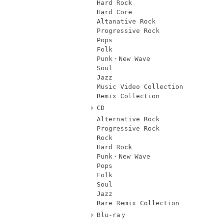
Hard Rock
Hard Core
Altanative Rock
Progressive Rock
Pops
Folk
Punk・New Wave
Soul
Jazz
Music Video Collection
Remix Collection
CD
Alternative Rock
Progressive Rock
Rock
Hard Rock
Punk・New Wave
Pops
Folk
Soul
Jazz
Rare Remix Collection
Blu-raｙ