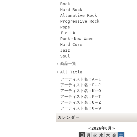
Rock
Hard Rock
Altanative Rock
Progressive Rock
Pops
Ｆｏｌｋ
Punk・New Wave
Hard Core
Jazz
Soul
商品一覧
All Title
アーティスト名：A～E
アーティスト名：F～J
アーティスト名：K～O
アーティスト名：P～T
アーティスト名：U～Z
アーティスト名：0～9
カレンダー
＜
2026年8月
＞
日
月
火
水
木
金
土