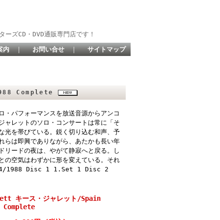
ターズCD・DVD通販専門店です！
案内
｜
お問い合せ
｜
サイトマップ
988 Complete
ロ・パフォーマンスを放送音源からアンコ
ジャレットのソロ・コンサートは常に「そ
な光を帯びている。鋭く切り込む和声、予
れらは即興でありながら、あたかも長い年
ドリードの夜は、やがて静寂へと戻る。し
との空気はわずかに形を変えている。それ
988 Disc 1 1.Set 1 Disc 2
rrett キース・ジャレット/Spain
 Complete