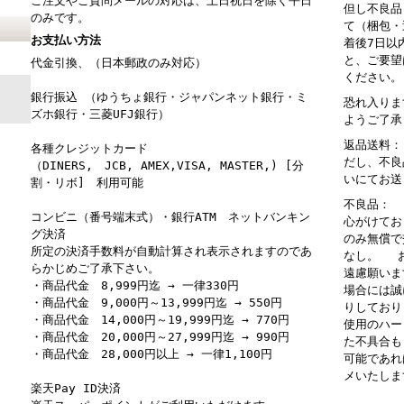
ご注文やご質問メールの対応は、土日祝日を除く平日
但し不良品
のみです。
て（梱包・
お支払い方法
着後7日以
と、ご要望
代金引換、（日本郵政のみ対応）
ください。
銀行振込 （ゆうちょ銀行・ジャパンネット銀行・ミ
恐れ入りま
ズホ銀行・三菱UFJ銀行）
ようご了承
返品送料：
各種クレジットカード
だし、不良
（DINERS, JCB, AMEX,VISA, MASTER,) [分
いにてお送
割・リボ] 利用可能
不良品： 
コンビニ（番号端末式）・銀行ATM ネットバンキン
心がけてお
グ決済
のみ無償で
所定の決済手数料が自動計算され表示されますのであ
なし。 お
らかじめご了承下さい。
遠慮願いま
・商品代金 8,999円迄 → 一律330円
場合には誠
・商品代金 9,000円～13,999円迄 → 550円
りしており
・商品代金 14,000円～19,999円迄 → 770円
使用のハー
・商品代金 20,000円～27,999円迄 → 990円
た不具合も
・商品代金 28,000円以上 → 一律1,100円
可能であれ
メいたしま
楽天Pay ID決済