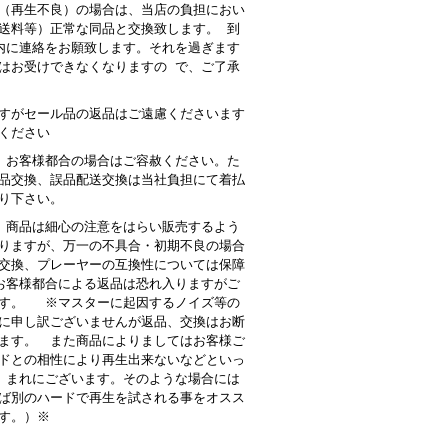
（再生不良）の場合は、当店の負担におい
送料等）正常な同品と交換致します。 到
内に連絡をお願致します。それを過ぎます
はお受けできなくなりますの で、ご了承
すがセール品の返品はご遠慮くださいます
ください
 お客様都合の場合はご容赦ください。た
品交換、誤品配送交換は当社負担にて着払
り下さい。
商品は細心の注意をはらい販売するよう
りますが、万一の不具合・初期不良の場合
交換、プレーヤーの互換性については保障
客様都合による返品は恐れ入りますがご
す。 ※マスターに起因するノイズ等の
に申し訳ございませんが返品、交換はお断
ます。 また商品によりましてはお客様ご
ドとの相性により再生出来ないなどといっ
 まれにございます。そのような場合には
ば別のハードで再生を試される事をオスス
す。）※