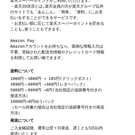
楽天スーパーポイントがご利用いただけます。
・楽天ID決済とは,楽天会員の方が楽天グループ以外
のサイトでも「あんしん」「簡単」「便利」に,お支
払いをすることができるサービスです。
・お支払い額に応じて楽天スーパーポイントを貯める
ことも,使うこともできます。
Amazon Pay
Amazonアカウントをお持ちなら、面倒な情報入力は
不要。登録された配送先情報やクレジットカード情報
を利用してお買い物できます。
送料について
1080円～3880円 → 185円(クリックポスト）
3890円～4999円 →360円(レターパック）
5000円～9999円 →0円(当社指定の追跡番号付きの
発送方法）
10000円→0円ゆうパック
（セール対象の場合は当社指定の追跡番号付きの発送
方法）
発送について
ご入金確認後、通常は翌々日発送、遅くとも5日以内
発送いたします