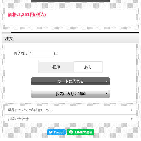
Francisco September 25th, 1980 Disc 1 1.Viewpoint 2.Joshua C. 3.O.P.E.C. 4.Old
Folks Disc 2 1.Sun Bath 2.Solar 3.Portrait Of A Mountain 4.Ginseng People 5.Time Is
Right Disc 3 1.We'll Be Together Again 2.Isabel 3.The Liberator(+) 4.To Kill a Brick(+)
価格:
2,261円
(税込)
ウッディ・ショウ(tpt) マルグリュー・ミラー(p) ステイーブ・トゥーレ(trom) スタ
フォード・ジェームズ(b) ヴィクター・ルイス(dr) 不明(ss +)
注文
購入数：
個
在庫
あり
返品についての詳細はこちら
お問い合わせ