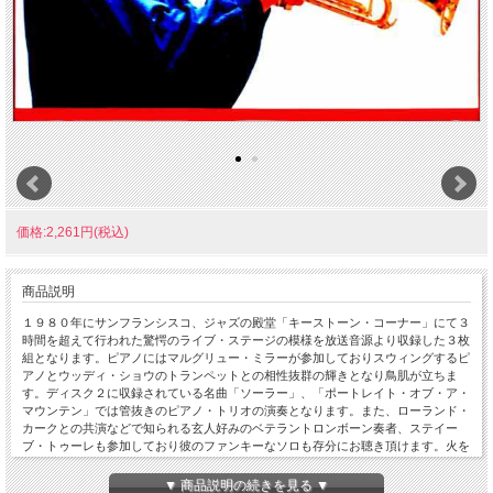
価格:2,261円(税込)
商品説明
１９８０年にサンフランシスコ、ジャズの殿堂「キーストーン・コーナー」にて３
時間を超えて行われた驚愕のライブ・ステージの模様を放送音源より収録した３枚
組となります。ピアノにはマルグリュー・ミラーが参加しておりスウィングするピ
アノとウッディ・ショウのトランペットとの相性抜群の輝きとなり鳥肌が立ちま
す。ディスク２に収録されている名曲「ソーラー」、「ポートレイト・オブ・ア・
マウンテン」では管抜きのピアノ・トリオの演奏となります。また、ローランド・
カークとの共演などで知られる玄人好みのベテラントロンボーン奏者、ステイー
ブ・トゥーレも参加しており彼のファンキーなソロも存分にお聴き頂けます。火を
噴くような彼の情熱に満ちたトランペットは今聴いても新鮮そのもので身震いされ
覚えます。極上ステレオ・サウンドボード音源 Live At Keystone Korner, San
▼ 商品説明の続きを見る ▼