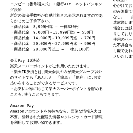
コンビニ（番号端末式）・銀行ATM ネットバンキン
心がけてお
グ決済
のみ無償で
所定の決済手数料が自動計算され表示されますのであ
なし。 お
らかじめご了承下さい。
遠慮願いま
・商品代金 8,999円迄 → 一律330円
場合には誠
・商品代金 9,000円～13,999円迄 → 550円
りしており
・商品代金 14,000円～19,999円迄 → 770円
使用のハー
・商品代金 20,000円～27,999円迄 → 990円
た不具合も
・商品代金 28,000円以上 → 一律1,100円
可能であれ
メいたしま
楽天Pay ID決済
楽天スーパーポイントがご利用いただけます。
・楽天ID決済とは,楽天会員の方が楽天グループ以外
のサイトでも「あんしん」「簡単」「便利」に,お支
払いをすることができるサービスです。
・お支払い額に応じて楽天スーパーポイントを貯める
ことも,使うこともできます。
Amazon Pay
Amazonアカウントをお持ちなら、面倒な情報入力は
不要。登録された配送先情報やクレジットカード情報
を利用してお買い物できます。