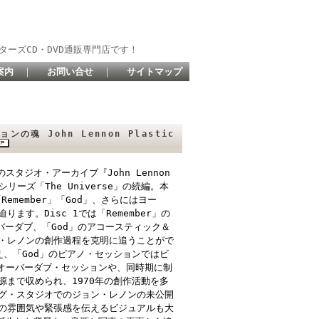
ターズCD・DVD通販専門店です！
案内
｜
お問い合せ
｜
サイトマップ
ョンの魂 John Lennon Plastic
のスタジオ・アーカイブ『John Lennon
シリーズ「The Universe」の続編。本
Remember」「God」、さらにはヨー
す。Disc 1では「Remember」の
ーバーダブ、「God」のアコースティック＆
・レノンの創作過程を克明に追うことがで
加え、「God」のピアノ・セッションではビ
のオーバーダブ・セッションや、同時期に制
まで収められ、1970年の創作活動を多
グ・スタジオでのジョン・レノンの未公開
の雰囲気や緊張感を伝えるビジュアルも大