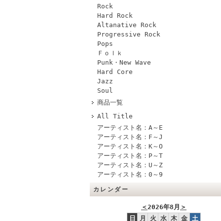
Rock
Hard Rock
Altanative Rock
Progressive Rock
Pops
Ｆｏｌｋ
Punk・New Wave
Hard Core
Jazz
Soul
商品一覧
All Title
アーティスト名：A～E
アーティスト名：F～J
アーティスト名：K～O
アーティスト名：P～T
アーティスト名：U～Z
アーティスト名：0～9
カレンダー
＜
2026年8月
＞
日
月
火
水
木
金
土