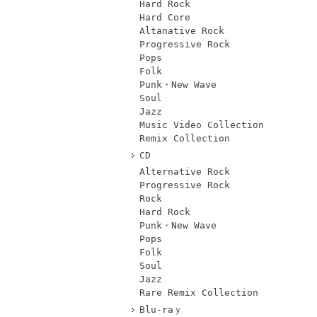
Hard Rock
Hard Core
Altanative Rock
Progressive Rock
Pops
Folk
Punk・New Wave
Soul
Jazz
Music Video Collection
Remix Collection
CD
Alternative Rock
Progressive Rock
Rock
Hard Rock
Punk・New Wave
Pops
Folk
Soul
Jazz
Rare Remix Collection
Blu-raｙ