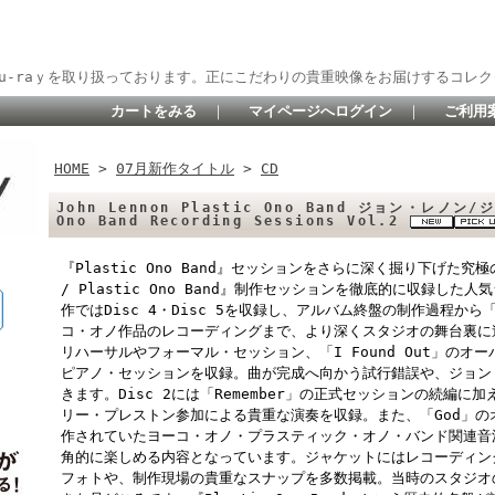
lu-raｙを取り扱っております。正にこだわりの貴重映像をお届けするコレク
カートをみる
｜
マイページへログイン
｜
ご利用
HOME
>
07月新作タイトル
>
CD
John Lennon Plastic Ono Band ジョン・レノン/ジ
Ono Band Recording Sessions Vol.2
『Plastic Ono Band』セッションをさらに深く掘り下げた究極
/ Plastic Ono Band』制作セッションを徹底的に収録した人気
作ではDisc 4・Disc 5を収録し、アルバム終盤の制作過程から「
コ・オノ作品のレコーディングまで、より深くスタジオの舞台裏に迫りま
リハーサルやフォーマル・セッション、「I Found Out」のオ
ピアノ・セッションを収録。曲が完成へ向かう試行錯誤や、ジョン
きます。Disc 2には「Remember」の正式セッションの続編に
リー・プレストン参加による貴重な演奏を収録。また、「God」
作されていたヨーコ・オノ・プラスティック・オノ・バンド関連音源
角的に楽しめる内容となっています。ジャケットにはレコーディン
フォトや、制作現場の貴重なスナップを多数掲載。当時のスタジオ