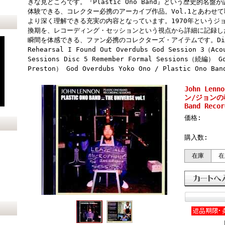
きな見どころです。『Plastic Ono Band』という歴史的名
体験できる、コレクター必携のアーカイブ作品。Vol.1とあわせ
より深く理解できる充実の内容となっています。1970年というジ
換期を、レコーディング・セッションという視点から詳細に記録し
瞬間を体感できる、ファン必携のコレクターズ・アイテムです。Disc 1 
Rehearsal I Found Out Overdubs God Session 3（Aco
Sessions Disc 5 Remember Formal Sessions（続編） Go
Preston） God Overdubs Yoko Ono / Plastic Ono Ban
John Len
ン/ジョンの魂 
Band Recor
価格:
購入数:
在庫
在