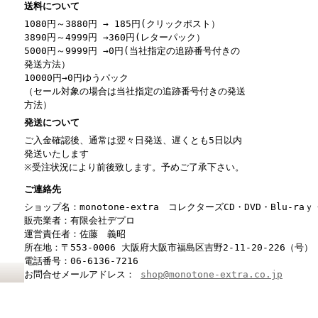
送料について
1080円～3880円 → 185円(クリックポスト）
3890円～4999円 →360円(レターパック）
5000円～9999円 →0円(当社指定の追跡番号付きの
発送方法）
10000円→0円ゆうパック
（セール対象の場合は当社指定の追跡番号付きの発送
方法）
発送について
ご入金確認後、通常は翌々日発送、遅くとも5日以内
発送いたします
※受注状況により前後致します。予めご了承下さい。
ご連絡先
ショップ名：monotone-extra コレクターズCD・DVD・Blu-r
販売業者：有限会社デプロ
運営責任者：佐藤 義昭
所在地：〒553-0006 大阪府大阪市福島区吉野2-11-20-226（号）
電話番号：06-6136-7216
お問合せメールアドレス：
shop@monotone-extra.co.jp