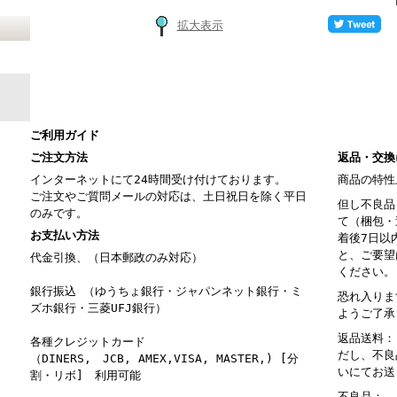
拡大表示
ご利用ガイド
ご注文方法
返品・交換
インターネットにて24時間受け付けております。
商品の特性
ご注文やご質問メールの対応は、土日祝日を除く平日
但し不良品
のみです。
て（梱包・
お支払い方法
着後7日以
と、ご要望
代金引換、（日本郵政のみ対応）
ください。
銀行振込 （ゆうちょ銀行・ジャパンネット銀行・ミ
恐れ入りま
ズホ銀行・三菱UFJ銀行）
ようご了承
返品送料：
各種クレジットカード
だし、不良
（DINERS, JCB, AMEX,VISA, MASTER,) [分
いにてお送
割・リボ] 利用可能
不良品： 