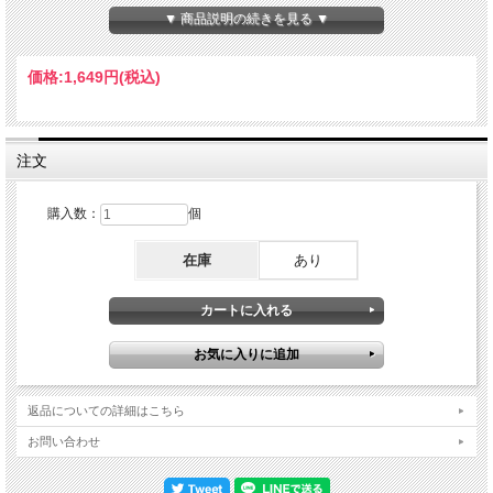
遂にグレードアップバージョンをリリースする運びとなりました。前回の
▼ 商品説明の続きを見る ▼
「GEORGE HARRISON WITH ERIC CLAPTON AND HIS BAND - COMPLETE
NAGOYA 1991」では、メインのDAT音源のパートで演奏が大きく右側に定位して
いたのをセンター定位に補正。これで左チャンネルが寂しかった印象が改善されま
価格:
1,649円
(税込)
した。終盤のサブソース（Devil's Radio ★1:05以降）は元々センター定位に近いサ
ウンドなので、これにより全編に亘り概ねセンター定位の安定したサウンドにな
り、より聴きやすくなりました。前回盤を買い逃された方、お待たせ致しました。
より高いクオリティでのリリースとなります。さて、この奇跡の公演はジョージ、
クラプトンそれぞれのファンの注目度は当時からMAXであり、92年以降全公演の
注文
オーディエンスソースがリリースされてきました。この名古屋公演について、前回
盤リリースに至るまでの経緯をお話ししましょう。玉石混合のクオリティにあっ
て、中でも4公演目の名古屋の音源は、まず「FOURTH NIGHT LIVE」(PLATYPUS
購入数：
個
RECORDS) のタイトルでリリースされ、その後2003年に「ONE MOMENT IN
TIME 2」(misterclaudel)が、そして2017年に「NAGOYA 1991」が登場。いずれに
在庫
あり
も使用されたマスターが当時としてはまだ珍しかった最初期のDATによる録音とし
て超高音質を誇った同一のテーパーのものでしたが、先の2作はDATからカセット
テープにアナログコピーされたセカンドジェネレーションマスターを使用したた
め、ヒスノイズが全体に亘っているという欠点がありました。それに対し2017年
リリースの後者(「NAGOYA 1991」は、大元のDATマスターを直接借り受けたこと
により前二者よりもワンランク上の高音質を実現していました。しかしながらこの
DATマスター、まだバッテリー容量の少ない仕様の初期DATであったため、コンサ
ート終盤のDevil's Radioの途中からバッテリー切れによりピッチがみるみる低くな
り、聴けたものではない状態になっていました。そのため、「FOURTH NIGHT
返品についての詳細はこちら
LIVE」は、Devil's Radioの途中以降を音質のかなり悪い別日公演(17日・東京公演)
で繋ぎ、「ONE MOMENT IN TIME 2」は、同じ名古屋公演の音源ながらメインの
お問い合わせ
DATマスターからはかなり音質が劣る別ソースを繋いでおり、結果的に両タイトル
とも違和感が際立つ仕上がりになっていました。「NAGOYA 1991」は、終盤部を
音質の良い大阪公演のソースで補填しており、違和感はかなり緩和されていたので