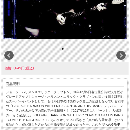
価格:1,649円(税込)
商品説明
ジョージ・ハリスン＆エリック・クラプトン、91年12月5日名古屋公演の決定版が
グレードアップ！ジョージ・ハリスンとエリック・クラプトンの固い友情を証明し
たスーパーイベントとして、もはや日本の洋楽ロック史上の伝説となっている91年
の「GEORGE HARRISON WITH ERIC CLAPTON AND HIS BAND」ジャパン・ツ
アー。その名古屋公演の真の完全収録盤として2017年12月にリリースし、大好評
のうちに完売した「GEORGE HARRISON WITH ERIC CLAPTON AND HIS BAND
- COMPLETE NAGOYA 1991」そのクオリティの高さと「真の名古屋音源」という
意味から、買い逃した方からの再発要望が絶えなかった中、このたびあのGRAF
ZEPPELINが本音源をリマスターしてくれ、劇的な音像の改善が図られたことで、