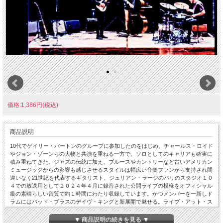
価格:1,386円(税込)
商品説明
10代でゲイリー・バートンのグループに参加したのをはじめ、チャールス・ロイド
やジョン・ゾーンらの大物と共演を重ねる一方で、ソロとしてのキャリアも確実に
積み重ねてきた。ジャズの伝統に加え、ブルースやカントリーなど古いアメリカン
ミュージックからの影響も感じさせるスタイルは幅広い音楽ファンから支持され間
違いなく21世紀を代表するギタリスト、ジュリアン・ラージのパリのスタジオ１０
４での放送用として２０２４年４月に録音された公開ライブの模様をオフィシャル
級の素晴らしい音質で約１時間にわたり収録しています。かつメンバーを一新しド
ラムにはバッド・プラスのデイヴ・キングと新展開で魅せる。ライブ・アット・ス
タジオ １０４、ラジオ・フランス、パリ、フランス 04/13/2024 1.Speak To Me
2.Tributary 3.Tiburon 4.Island Blues 5.Northern Shuffle 6.I'll Be Seeing You ジュリア
▼ 商品説明の続きを見る ▼