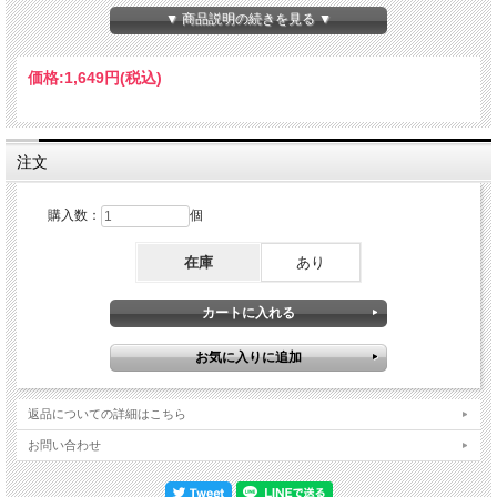
ター・フロム・ホーム」収録の大半の楽曲がライヴで初めて披露されたこのツアー
▼ 商品説明の続きを見る ▼
(もちろん本公演も)。観客にとってはそれほど馴染みのない楽曲ばかりなのにその
熱狂ぶりは凄いもので、流石この時期のPMGの人気、実力の高さを物語ってい
る。まさに全盛期と呼ぶに相応しい素晴らしいパフォーマンスを繰り広げている。
価格:
1,649円
(税込)
初めてライヴで演奏される楽曲群も、生まれたばかりのベイビーのように生命力に
溢れ眩しいばかりに光り輝いており、そして何よりとても新鮮だ。演奏するPMG
の面々も幾分緊張感を持ってプレイしているようで、新曲とそれ迄の代表曲をバラ
ンス良く配備するなど長丁場のステージを見事に創り上げている。そのセットリス
トは、新作「レター・フロム・ホーム」からの楽曲を中心に、前作「スティル・ラ
注文
イフ」からファンの間では未だに人気の高い「ミヌアノ」「ラスト・トレイン・ホ
ーム」プラス「フェイズ・ダンス」「ファースト・サークル」「アー・ユー・ゴー
イング・ウィズ・ミー」他、それまでのPMGを集大成したかの最強セットリスト
購入数：
個
を、アルバム「レター・フロム・ホーム」と同じパット、ライル・メイズ、スティ
ーヴ・ロドビー、ポール・ワティーコ、アーマンド・マーサル、ペドロ・アズナー
在庫
あり
ルが一体となって完璧なパフォーマンスを展開しています！ライブ・アット・ハン
チャー・オーディトリアム、アイオワ・シティー 09/17/1989 Disc 1 1.Phase
Dance 2.Have You Heard 3.Every Summer Night 4.Hermitage 5.Better Days Ahead
6.Last Train Home 7.First Circle 8.Scrap Metal 9.The Road To You 10.Spring Ain't
Here Disc 2 1.Straight On Red 2.Are You Going With Me ? 3.The Fields, The Sky
4.Are We There Yet ? 5.Vidala 6.Slip Away 7.Letter From Home 8.Beat 70 9.Minuano
パット・メセニー(g) ライル・メイズ(keub) スティーブ・ロドビー(b) ポール・ワ
ーティコ(dr) アーマンド・マーサル(perc) ペドロ・アスナール(vice, various
instruments)
返品についての詳細はこちら
お問い合わせ