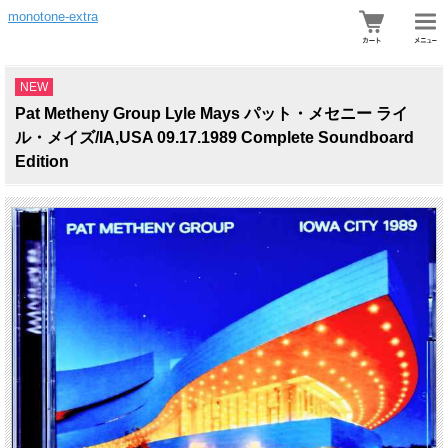
monotone-extra
NEW
Pat Metheny Group Lyle Mays パット・メセニー ライ
ル・メイズ/IA,USA 09.17.1989 Complete Soundboard
Edition