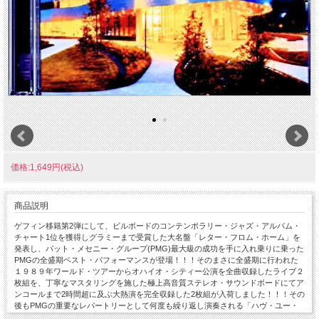
価格:1,649円(税込)
商品説明
ゲフィン移籍第2弾にして、ビルボードのコンテンポラリー・ジャズ・アルバム・
チャート1位を獲得しグラミーまで受賞した大名盤「レター・フロム・ホーム」を
発表し、パット・メセニー・グループ(PMG)最大級の成功を手に入れ乗りに乗った
PMGの全盛期ベスト・パフォーマンスが登場！！！そのまさに全盛期に行われた
１９８９年ワールド・ツアーからオハイオ・シティー公演を全曲収録したライブ２
枚組を、丁寧なマスタリングを施した極上高音質ステレオ・サウンドボードにてア
ンコールまで2時間超に及ぶ大熱演を完全収録した2枚組が入荷しました！！！その
後もPMGの重要なレパートリーとして何度も繰り返し演奏される「ハヴ・ユー・
ハード」、アルバム・タイトルの「レター・フロム・ホーム」ほか、アルバム「レ