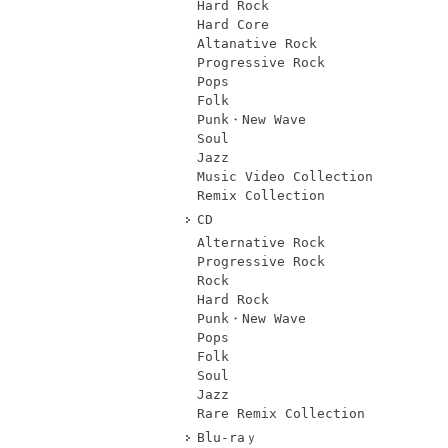
Hard Rock
Hard Core
Altanative Rock
Progressive Rock
Pops
Folk
Punk・New Wave
Soul
Jazz
Music Video Collection
Remix Collection
CD
Alternative Rock
Progressive Rock
Rock
Hard Rock
Punk・New Wave
Pops
Folk
Soul
Jazz
Rare Remix Collection
Blu-raｙ