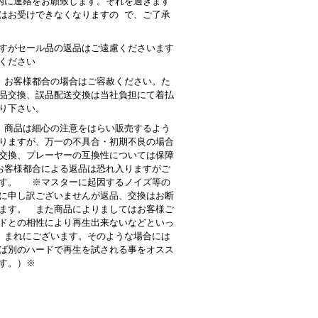
内に連絡をお願致します。それを過ぎます
はお受けできなくなりますの で、ご了承
すがセール品の返品はご遠慮くださいます
ください
 お客様都合の場合はご容赦ください。た
品交換、誤品配送交換は当社負担にて着払
り下さい。
商品は細心の注意をはらい販売するよう
りますが、万一の不具合・初期不良の場合
交換、プレーヤーの互換性については保障
客様都合による返品は恐れ入りますがご
す。 ※マスターに起因するノイズ等の
に申し訳ございませんが返品、交換はお断
ます。 また商品によりましてはお客様ご
ドとの相性により再生出来ないなどといっ
 まれにございます。そのような場合には
ば別のハードで再生を試される事をオスス
す。）※