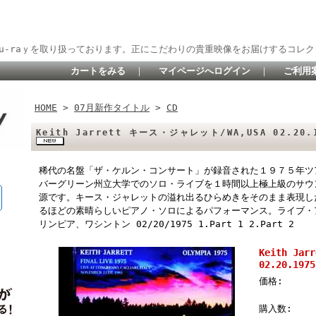
lu-raｙを取り扱っております。正にこだわりの貴重映像をお届けするコレク
カートをみる
｜
マイページへログイン
｜
ご利用
HOME
>
07月新作タイトル
>
CD
Keith Jarrett キース・ジャレット/WA,USA 02.20.19
稀代の名盤「ザ・ケルン・コンサート」が録音された１９７５年ツ
バーグリーン州立大学でのソロ・ライブを１時間以上極上級のサウ
源です。キース・ジャレットの溢れ出るひらめきをそのまま表現し
るほどの素晴らしいピアノ・ソロによるパフォーマンス。ライブ・
リンピア、ワシントン 02/20/1975 1.Part 1 2.Part 2
Keith Ja
02.20.1975
価格:
購入数: