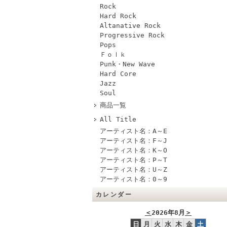
Rock
Hard Rock
Altanative Rock
Progressive Rock
Pops
Ｆｏｌｋ
Punk・New Wave
Hard Core
Jazz
Soul
商品一覧
All Title
アーティスト名：A～E
アーティスト名：F～J
アーティスト名：K～O
アーティスト名：P～T
アーティスト名：U～Z
アーティスト名：0～9
カレンダー
＜
2026年8月
＞
日
月
火
水
木
金
土