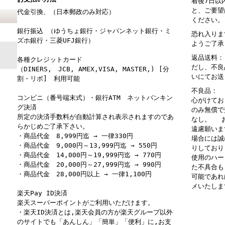
着後7日以
と、ご要望
代金引換、（日本郵政のみ対応）
ください。
銀行振込 （ゆうちょ銀行・ジャパンネット銀行・ミ
恐れ入りま
ズホ銀行・三菱UFJ銀行）
ようご了承
返品送料：
各種クレジットカード
だし、不良
（DINERS, JCB, AMEX,VISA, MASTER,) [分
いにてお送
割・リボ] 利用可能
不良品： 
コンビニ（番号端末式）・銀行ATM ネットバンキン
心がけてお
グ決済
のみ無償で
所定の決済手数料が自動計算され表示されますのであ
なし。 お
らかじめご了承下さい。
遠慮願いま
・商品代金 8,999円迄 → 一律330円
場合には誠
・商品代金 9,000円～13,999円迄 → 550円
りしており
・商品代金 14,000円～19,999円迄 → 770円
使用のハー
・商品代金 20,000円～27,999円迄 → 990円
た不具合も
・商品代金 28,000円以上 → 一律1,100円
可能であれ
メいたしま
楽天Pay ID決済
楽天スーパーポイントがご利用いただけます。
・楽天ID決済とは,楽天会員の方が楽天グループ以外
のサイトでも「あんしん」「簡単」「便利」に,お支