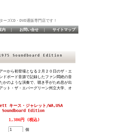
ターズCD・DVD通販専門店です！
案内
｜
お問い合せ
｜
サイトマップ
75 Soundboard Edition
アーから初登場となる２月２０日のザ・エ
ンドボード音源で記録したファン悶絶の音
たかのような演奏で、聴き手がため息が出
アット・ザ・エバーグリーン州立大学、オ
rrett キース・ジャレット/WA,USA
 Soundboard Edition
1,386円 (税込)
個