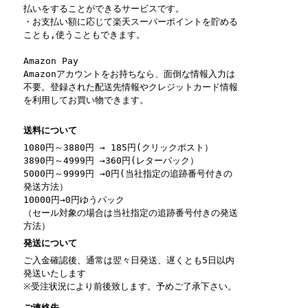
払いをすることができるサービスです。
・お支払い額に応じて楽天スーパーポイントを貯める
ことも,使うこともできます。
Amazon Pay
Amazonアカウントをお持ちなら、面倒な情報入力は
不要。登録された配送先情報やクレジットカード情報
を利用してお買い物できます。
送料について
1080円～3880円 → 185円(クリックポスト）
3890円～4999円 →360円(レターパック）
5000円～9999円 →0円(当社指定の追跡番号付きの
発送方法）
10000円→0円ゆうパック
（セール対象の場合は当社指定の追跡番号付きの発送
方法）
発送について
ご入金確認後、通常は翌々日発送、遅くとも5日以内
発送いたします
※受注状況により前後致します。予めご了承下さい。
ご連絡先