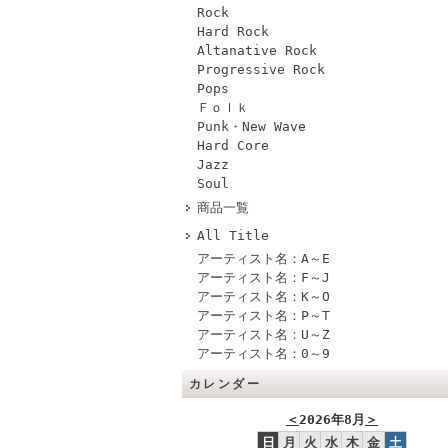
Rock
Hard Rock
Altanative Rock
Progressive Rock
Pops
Ｆｏｌｋ
Punk・New Wave
Hard Core
Jazz
Soul
商品一覧
All Title
アーティスト名：A～E
アーティスト名：F～J
アーティスト名：K～O
アーティスト名：P～T
アーティスト名：U～Z
アーティスト名：0～9
カレンダー
＜
2026年8月
＞
日
月
火
水
木
金
土