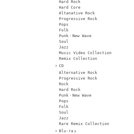
Hard Rock
Hard Core
Altanative Rock
Progressive Rock
Pops
Folk
Punk・New Wave
Soul
Jazz
Music Video Collection
Remix Collection
CD
Alternative Rock
Progressive Rock
Rock
Hard Rock
Punk・New Wave
Pops
Folk
Soul
Jazz
Rare Remix Collection
Blu-raｙ