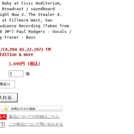
 Baby at Civic Auditorium,
 Broadcast / soundboard
ight Now 3. The Stealer 4.
 at Fillmore West, San
udience Recording (Taken from
0 3M") Paul Rodgers - Vocals /
y Fraser - Bass
CA,USA 01.22.1971 FM
Edition & more
1,649円 (税込)
個
庫あり
返品についての詳細はこちら
この商品について問い合わせる