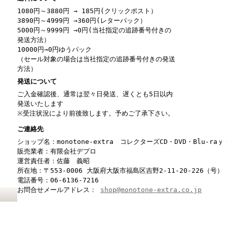
1080円～3880円 → 185円(クリックポスト）
3890円～4999円 →360円(レターパック）
5000円～9999円 →0円(当社指定の追跡番号付きの
発送方法）
10000円→0円ゆうパック
（セール対象の場合は当社指定の追跡番号付きの発送
方法）
発送について
ご入金確認後、通常は翌々日発送、遅くとも5日以内
発送いたします
※受注状況により前後致します。予めご了承下さい。
ご連絡先
ショップ名：monotone-extra コレクターズCD・DVD・Blu-r
販売業者：有限会社デプロ
運営責任者：佐藤 義昭
所在地：〒553-0006 大阪府大阪市福島区吉野2-11-20-226（号）
電話番号：06-6136-7216
お問合せメールアドレス：
shop@monotone-extra.co.jp