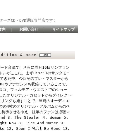
ターズCD・DVD通販専門店です！
案内
｜
お問い合せ
｜
サイトマップ
Edition & more
ボード音源で、さらに同月16日サンフラン
ルがここに。まずDisc:1のサンタモニ
れてきた中、今回そのプレ・マスターから
DJやアナウンスも収録していることで、
シスコ、フィルモア・ウエストでのショー
したオリジナル・カセットからダイレクト
タリングも施すことで、当時のオーディエ
での4枚のオリジナル・アルバムからのベ
を彷彿させるゆえ、往年のファンは必聴マ
d 3. The Stealer 4. Woman 5.
ght Now 8. Fire And Water 9.
ke 12. Soon I Will Be Gone 13.