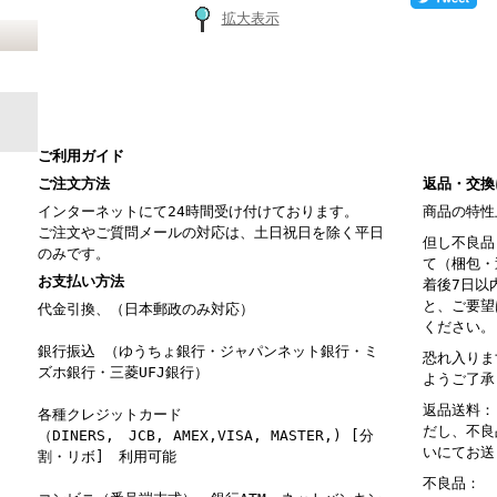
拡大表示
ご利用ガイド
ご注文方法
返品・交換
インターネットにて24時間受け付けております。
商品の特性
ご注文やご質問メールの対応は、土日祝日を除く平日
但し不良品
のみです。
て（梱包・
お支払い方法
着後7日以
と、ご要望
代金引換、（日本郵政のみ対応）
ください。
銀行振込 （ゆうちょ銀行・ジャパンネット銀行・ミ
恐れ入りま
ズホ銀行・三菱UFJ銀行）
ようご了承
返品送料：
各種クレジットカード
だし、不良
（DINERS, JCB, AMEX,VISA, MASTER,) [分
いにてお送
割・リボ] 利用可能
不良品： 