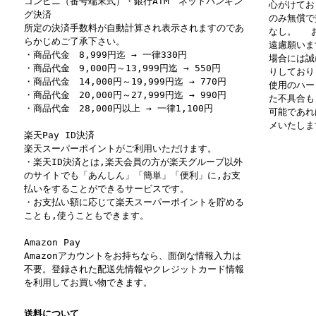
コンビニ（番号端末式）・銀行ATM ネットバンキン
心がけてお
グ決済
のみ無償で
所定の決済手数料が自動計算され表示されますのであ
なし。 お
らかじめご了承下さい。
遠慮願いま
・商品代金 8,999円迄 → 一律330円
場合には誠
・商品代金 9,000円～13,999円迄 → 550円
りしており
・商品代金 14,000円～19,999円迄 → 770円
使用のハー
・商品代金 20,000円～27,999円迄 → 990円
た不具合も
・商品代金 28,000円以上 → 一律1,100円
可能であれ
メいたしま
楽天Pay ID決済
楽天スーパーポイントがご利用いただけます。
・楽天ID決済とは,楽天会員の方が楽天グループ以外
のサイトでも「あんしん」「簡単」「便利」に,お支
払いをすることができるサービスです。
・お支払い額に応じて楽天スーパーポイントを貯める
ことも,使うこともできます。
Amazon Pay
Amazonアカウントをお持ちなら、面倒な情報入力は
不要。登録された配送先情報やクレジットカード情報
を利用してお買い物できます。
送料について