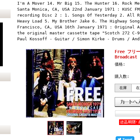
I'm A Mover 14. Mr Big 15. The Hunter 16. Rock Me
Santa Monica, CA, USA 22nd January 1971 : KUSC FM
recording Disc 2 : 1. Songs Of Yesterday 2. All R
Heavy Load 5. My Brother Jake 6. The Highway Song
Francisco, CA, USA 16th January 1971 : Original A
the original master cassette tape "Scotch 272 C-9
Paul Kossoff - Guitar / Simon Kirke - Drums / And
Free フリー/
Broadcast 
価格:
購入数:
在庫
在