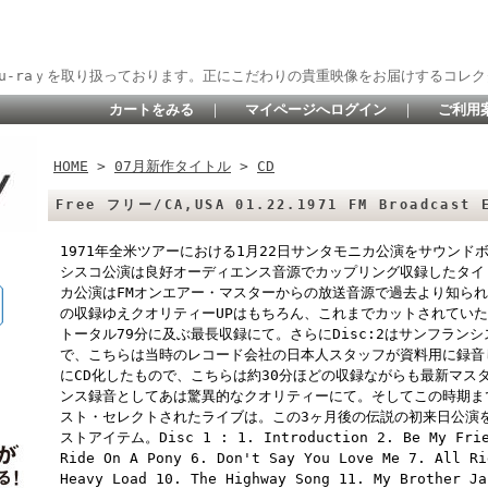
lu-raｙを取り扱っております。正にこだわりの貴重映像をお届けするコレク
カートをみる
｜
マイページへログイン
｜
ご利用
HOME
>
07月新作タイトル
>
CD
Free フリー/CA,USA 01.22.1971 FM Broadcast 
1971年全米ツアーにおける1月22日サンタモニカ公演をサウンド
シスコ公演は良好オーディエンス音源でカップリング収録したタイト
カ公演はFMオンエアー・マスターからの放送音源で過去より知ら
の収録ゆえクオリティーUPはもちろん、これまでカットされていた
トータル79分に及ぶ最長収録にて。さらにDisc:2はサンフラン
で、こちらは当時のレコード会社の日本人スタッフが資料用に録音
にCD化したもので、こちらは約30分ほどの収録ながらも最新マス
ンス録音としてあは驚異的なクオリティーにて。そしてこの時期ま
スト・セレクトされたライブは。この3ヶ月後の伝説の初来日公演
ストアイテム。Disc 1 : 1. Introduction 2. Be My Frien
Ride On A Pony 6. Don't Say You Love Me 7. All Ri
Heavy Load 10. The Highway Song 11. My Brother Ja