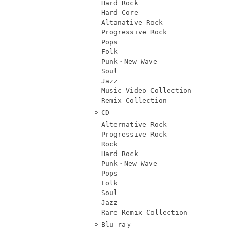
Hard Rock
Hard Core
Altanative Rock
Progressive Rock
Pops
Folk
Punk・New Wave
Soul
Jazz
Music Video Collection
Remix Collection
CD
Alternative Rock
Progressive Rock
Rock
Hard Rock
Punk・New Wave
Pops
Folk
Soul
Jazz
Rare Remix Collection
Blu-raｙ