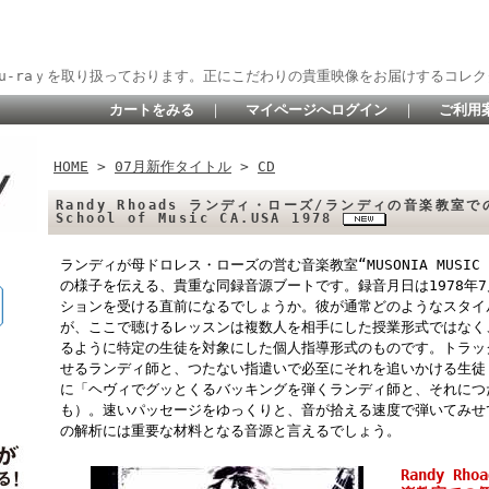
lu-raｙを取り扱っております。正にこだわりの貴重映像をお届けするコレク
カートをみる
｜
マイページへログイン
｜
ご利用
HOME
>
07月新作タイトル
>
CD
Randy Rhoads ランディ・ローズ/ランディの音楽教室での個
School of Music CA.USA 1978
ランディが母ドロレス・ローズの営む音楽教室“MUSONIA MUSIC
の様子を伝える、貴重な同録音源ブートです。録音月日は1978年
ションを受ける直前になるでしょうか。彼が通常どのようなスタイ
が、ここで聴けるレッスンは複数人を相手にした授業形式ではなく
るように特定の生徒を対象にした個人指導形式のものです。トラッ
せるランディ師と、つたない指遣いで必至にそれを追いかける生徒
に「ヘヴィでグッとくるバッキングを弾くランディ師と、それにつ
も）。速いパッセージをゆっくりと、音が拾える速度で弾いてみせ
の解析には重要な材料となる音源と言えるでしょう。
Randy R