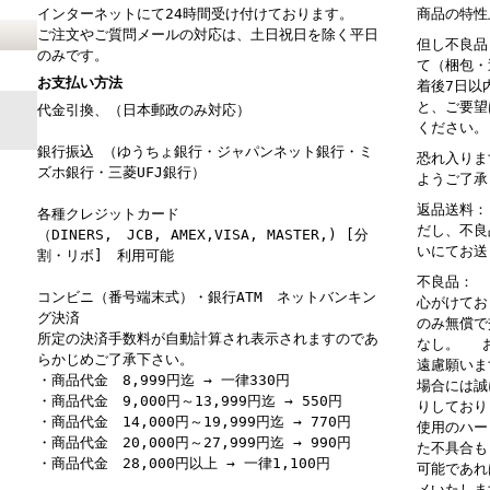
インターネットにて24時間受け付けております。
商品の特性
ご注文やご質問メールの対応は、土日祝日を除く平日
但し不良品
のみです。
て（梱包・
お支払い方法
着後7日以
と、ご要望
代金引換、（日本郵政のみ対応）
ください。
銀行振込 （ゆうちょ銀行・ジャパンネット銀行・ミ
恐れ入りま
ズホ銀行・三菱UFJ銀行）
ようご了承
返品送料：
各種クレジットカード
だし、不良
（DINERS, JCB, AMEX,VISA, MASTER,) [分
いにてお送
割・リボ] 利用可能
不良品： 
コンビニ（番号端末式）・銀行ATM ネットバンキン
心がけてお
グ決済
のみ無償で
所定の決済手数料が自動計算され表示されますのであ
なし。 お
らかじめご了承下さい。
遠慮願いま
・商品代金 8,999円迄 → 一律330円
場合には誠
・商品代金 9,000円～13,999円迄 → 550円
りしており
・商品代金 14,000円～19,999円迄 → 770円
使用のハー
・商品代金 20,000円～27,999円迄 → 990円
た不具合も
・商品代金 28,000円以上 → 一律1,100円
可能であれ
メいたしま