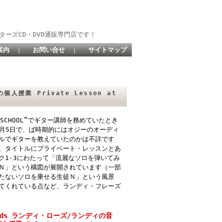
ターズCD・DVD通販専門店です！
案内
｜
お問い合せ
｜
サイトマップ
人授業 Private Lesson at
 SCHOOL”でギター講師を務めていたとき
7月5日で、ば時期的にはオジーのオーディ
ルでギターを教えていたのかは不詳です
、タイトルにプライベート・レッスンとあ
ク1-3にわたって「流麗なソロを弾いてみ
Ｎ」という構図が展開されています（一部
たないソロを乗せる生徒Ｎ」という風景
てくれている点など、ランディ・フレーズ
hoads ランディ・ローズ/ランディの音