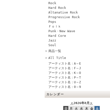
Rock
Hard Rock
Altanative Rock
Progressive Rock
Pops
Ｆｏｌｋ
Punk・New Wave
Hard Core
Jazz
Soul
商品一覧
All Title
アーティスト名：A～E
アーティスト名：F～J
アーティスト名：K～O
アーティスト名：P～T
アーティスト名：U～Z
アーティスト名：0～9
カレンダー
＜
2026年8月
＞
日
月
火
水
木
金
土