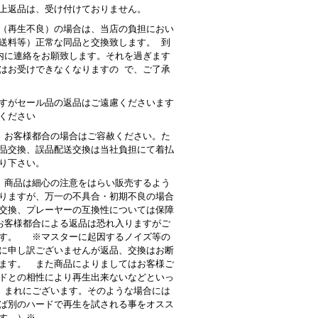
上返品は、受け付けておりません。
（再生不良）の場合は、当店の負担におい
送料等）正常な同品と交換致します。 到
内に連絡をお願致します。それを過ぎます
はお受けできなくなりますの で、ご了承
すがセール品の返品はご遠慮くださいます
ください
 お客様都合の場合はご容赦ください。た
品交換、誤品配送交換は当社負担にて着払
り下さい。
商品は細心の注意をはらい販売するよう
りますが、万一の不具合・初期不良の場合
交換、プレーヤーの互換性については保障
客様都合による返品は恐れ入りますがご
す。 ※マスターに起因するノイズ等の
に申し訳ございませんが返品、交換はお断
ます。 また商品によりましてはお客様ご
ドとの相性により再生出来ないなどといっ
 まれにございます。そのような場合には
ば別のハードで再生を試される事をオスス
す。）※