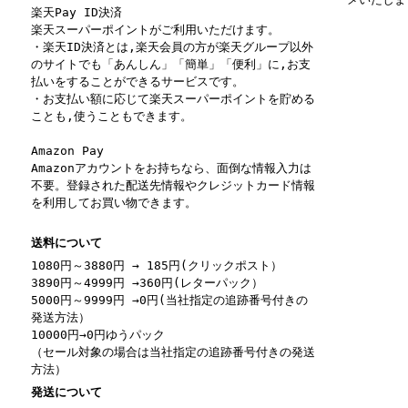
楽天Pay ID決済
楽天スーパーポイントがご利用いただけます。
・楽天ID決済とは,楽天会員の方が楽天グループ以外
のサイトでも「あんしん」「簡単」「便利」に,お支
払いをすることができるサービスです。
・お支払い額に応じて楽天スーパーポイントを貯める
ことも,使うこともできます。
Amazon Pay
Amazonアカウントをお持ちなら、面倒な情報入力は
不要。登録された配送先情報やクレジットカード情報
を利用してお買い物できます。
送料について
1080円～3880円 → 185円(クリックポスト）
3890円～4999円 →360円(レターパック）
5000円～9999円 →0円(当社指定の追跡番号付きの
発送方法）
10000円→0円ゆうパック
（セール対象の場合は当社指定の追跡番号付きの発送
方法）
発送について