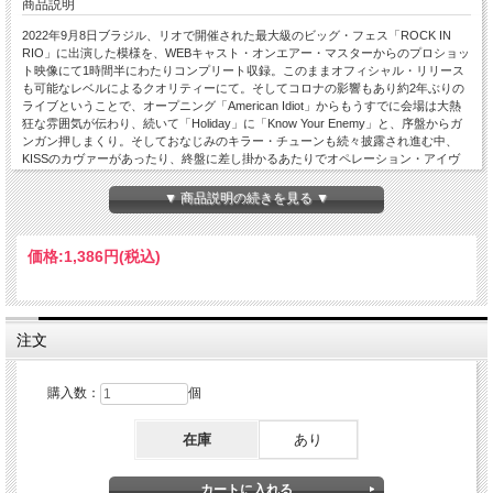
商品説明
2022年9月8日ブラジル、リオで開催された最大級のビッグ・フェス「ROCK IN
RIO」に出演した模様を、WEBキャスト・オンエアー・マスターからのプロショッ
ト映像にて1時間半にわたりコンプリート収録。このままオフィシャル・リリース
も可能なレベルによるクオリティーにて。そしてコロナの影響もあり約2年ぶりの
ライブということで、オープニング「American Idiot」からもうすでに会場は大熱
狂な雰囲気が伝わり、続いて「Holiday」に「Know Your Enemy」と、序盤からガ
ンガン押しまくり。そしておなじみのキラー・チューンも続々披露され進む中、
KISSのカヴァーがあったり、終盤に差し掛かるあたりでオペレーション・アイヴ
ィーの「Knowledge」では、ファンをステージに上げてギターを弾かせるというお
約束もあったり、他にも「When I Come Around」や「Basket Case」といった大ヒ
▼ 商品説明の続きを見る ▼
ット・ナンバーでは会場もさらにヒートアップし、ラストは「GOOD RIDDANCE
(TIME OF YOUR LIFE)」で熱くエンドと、これぞグリーンディと云えるライブ
は、再来日に期待するファン必聴のマスト・アイテム。Rock in Rio Festival 2022 :
価格:
1,386円
(税込)
at Parque Olimpico, Rio de Janeiro, Brazil 9th September 2022 1 American Idiot 2
Holiday 3 Know Your Enemy 4 Boulevard of Broken Dreams 5 Longview 6 Welcome
To Paradise 7 Iron Man (Black Sabbath cover) 8 Hitchin' a Ride 9 Rock And Roll All
Nite (Kiss Cover) 10 Brain Stew 11 St. Jimmy 12 When I Come Around (Best Song 4
Dookie) 13 Waiting 14 21 Guns 15 Minority 16 Knowledge (Operation Ivy Cover)17
注文
Basket Case 19 King 4 a Day 19 Wake me Up When.. 20 Jesus of Suburbia 21
Good Riddance (Time Of Your Life)
購入数：
個
在庫
あり