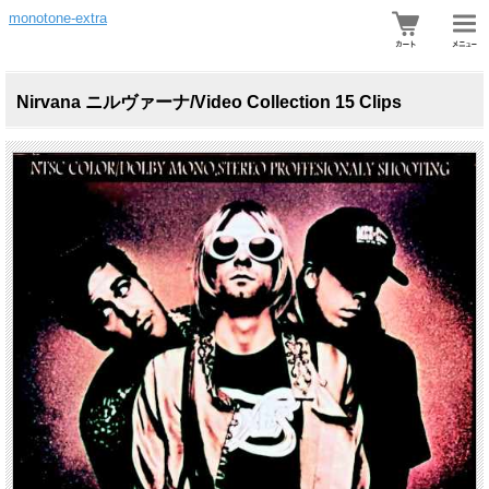
monotone-extra
Nirvana ニルヴァーナ/Video Collection 15 Clips