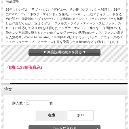
商品説明
89年にシングル「ラヴ・バズ」でデビュー。その後〈ゲフィン〉へ移籍し、91年
に2ndアルバム『ネヴァーマインド』を発表。パンキッシュなアティテュードを込
めた詞と中低音域のヘヴィなサウンドは当時のメインストリームのセオリーを無視
した作風だったが、1stシングル「スメルズ・ライク・ティーン・スピリット」の
ヒットに呼応して全米1位を獲得したニルヴァーナのプロモ集です。何回聴いても
飽きない不思議な魅力をもった曲でニルヴァーナの代表曲の一つで、ファンの間で
も人気の高いCome As You Are、1993年MTVビデオミュージック・アウォーズのベ
ストオルタナティブ・アーティスト賞を受賞したIn Bloomなどを収録しておりま
す。NIRVANA Video Collection 15 Clips Smells like teen spirit Smells like Nirvana
Hea
▼ 商品説明の続きを見る ▼
価格:
1,386円
(税込)
注文
購入数：
個
在庫
あり