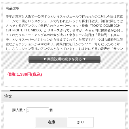
商品説明
昨年が東京と大阪で一公演ずつというスケジュールで行われたのに対し今回は東京
ドームで二回というスケジュールで行われたレッチリ再来日公演。初日に関しては
さっそく超絶アングルで敢行されたスーパーショット映像『TOKYO DOME 2024
1ST NIGHT: THE VIDEO』がリリースされていますが、今回も同じ撮影者が公開し
てくれたウルトラ・アングルの映像が凄い！東京ドーム初日は「最前列・ド真ん
中」というスーパーポジションから捉えてくれていた訳ですが、今回も最前列は健
在ながらポジションがやや右寄り。結果的に初日がアンソニー寄りだったのに対
し、さらにジョン寄りのアングルとなっています。おまけに初日の音声が「サウン
ドボード級の異次元クオリティ」だったのに対し、今回は特にライブ前半でジョン
のギターの音が大きいド迫力なバランスが圧巻。その圧倒的な音圧もまた掛け値な
▼ 商品説明の続きを見る ▼
しに「サウンドボード級」。彼のギター・プレイの抑揚が手に取るように解ってし
まうほど。早いものでジョンのバンド復帰からも五年近い歳月が流れましたが、こ
うして超絶ショットが捉えてくれた彼の姿は正にバンドの鳴らすサウンドの要たる
価格:
1,386円
(税込)
存在感が浮き彫りに。この素晴らしい映像を見れば一目瞭然なのですが、常にジョ
ンとフリーが向かい合って演奏を始めたり、あるいはジャムをけしかけたり。さら
にはアンソニーも加わって進行を論議したかと思えばチャドに目配せしたりと、結
成されて40年も経ったバンドとは思えないほどメンバー間の親密な雰囲気の中でシ
ョーが進む様子までも最高のアングルで捉えてくれています。そして蓋を開けてみ
注文
れば初日とは10曲も入れ替わるという驚愕のセットリスト。何と言っても衝撃だっ
たのがオープニング。冒頭のジョンとフリーを中心としたジャムからいつも通り
「Can’t Stop」から始まるかと思いきや、代わりに「Around The World」で幕を開
購入数：
個
けたのだから驚き。実際X（＝ツイッター）上に「Around The World」がトレンド
入りしてしまうほどファンの間には驚きの声が溢れましたが、そこからが変化の連
在庫
あり
続。そのせいで「初日だろ」や「二日目最高」挙句の果てには「両方見た人の勝
ち」といった声が飛び交いましたが、それもこれもあまりに大きな変化がセトリに