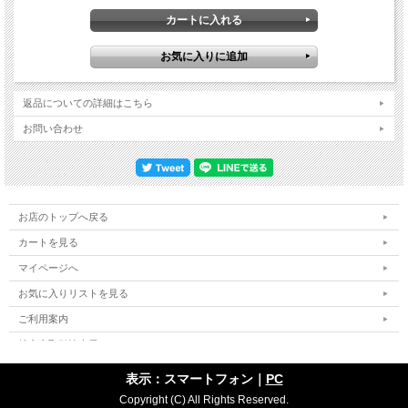
現れたからこそ。そんなレパートリーに対しギターをこまめに変えて対応するジョ
ンの姿を最高のアングルで捉えてくれているのが今回の映像の圧倒的な素晴らし
さ。こういう時代ですからYouTube上にはレッチリの東京ドーム二日目から様々な
動画が溢れていますが、その卓越したアングルと抜群の安定度は他の追随を許さな
い。まるで飽きのこない最高の映像にはテレキャスにストラト、さらに
「Californication」ではホワイト・ファルコンを持ち出して曲を彩るジョンのギタ
ー使いぶりが克明に記録されている。とどめは初日に演奏されなかったアンコール
返品についての詳細はこちら
一曲目のクラシック「Under The Bridge」。レッチリのアンセムをジョンが弾き始
める場面も最高のアングルと音質で捉えてくれている。結果的に初日と比べて右寄
お問い合わせ
りとなったポジションが現在のギター・ヒーローの一人であるジョン・フルシアン
テの圧倒的な存在感を捉えた圧巻の映像となっています。そしてアンコールの合間
では客席がスクリーンに映し出されて最高に盛り上がった一連の流れまでもしっか
り記録していて、あの熱狂が見事に再現されます。当日参戦した人にとって最高の
メモリーであるのはもちろん、初日だけしか参戦できなかったマニアにとっても驚
きのドキュメントとなること請け合い。Tokyo Dome, Tokyo, Japan 20th May 2024
お店のトップへ戻る
AMAZING SHOT!!! 1. Introduction 2. Intro Jam 3. Around The World 4. Dani
California 5. The Zephyr Song 6. Here Ever After 7. Snow ((Hey Oh)) 8. Eddie 9.
カートを見る
Hard To Concentrate 10. I Like Dirt 11. Parallel Universe 12. O Tokyo Dome 13.
マイページへ
Reach Out 14. Suck My Kiss 15. Flea & John Intro 16. Californication 17. Black
Summer 18. By The Way 19. Under The Bridge 20. Give It Away Anthony Kiedis -
お気に入りリストを見る
vocals Flea - bass Chad Smith - drums John Frusciante - guitar Chris Warren -
keyboards, percussion COLOUR NTSC Approx.99min.
ご利用案内
特定商取引法表示
個人情報の取扱い
表示：スマートフォン｜
PC
サイトマップ
Copyright (C) All Rights Reserved.