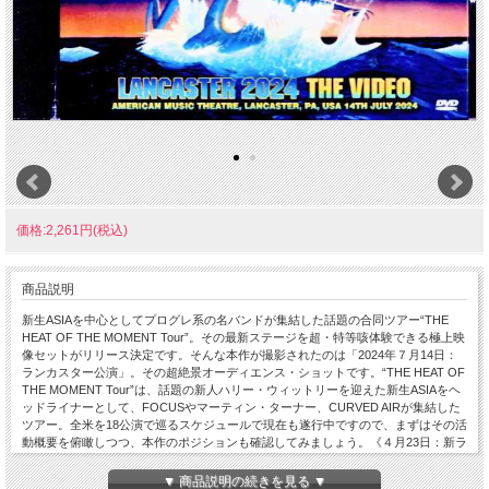
価格:2,261円(税込)
商品説明
新生ASIAを中心としてプログレ系の名バンドが集結した話題の合同ツアー“THE
HEAT OF THE MOMENT Tour”。その最新ステージを超・特等咳体験できる極上映
像セットがリリース決定です。そんな本作が撮影されたのは「2024年７月14日：
ランカスター公演」。その超絶景オーディエンス・ショットです。“THE HEAT OF
THE MOMENT Tour”は、話題の新人ハリー・ウィットリーを迎えた新生ASIAをヘ
ッドライナーとして、FOCUSやマーティン・ターナー、CURVED AIRが集結した
ツアー。全米を18公演で巡るスケジュールで現在も遂行中ですので、まずはその活
動概要を俯瞰しつつ、本作のポジションも確認してみましょう。《４月23日：新ラ
インナップ＆新ツアー発表》・７月３日ー13日（８公演）・７月14日：ランカス
ター公演 ←★本作★・７月16日ー22日（５公演） >>今ココ<<・７月26日ー31
▼ 商品説明の続きを見る ▼