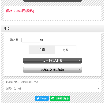
日（４公演）これが現在進行中の“THE HEAT OF THE MOMENT Tour”。本作のラ
ンカスター公演は全18公演のちょうど折り返しとなる９公演目のコンサートでし
た。本作はCURVED AIR以外の３組をディスク１枚ずつに配した３枚組です。そん
価格:
2,261円
(税込)
な本作の最大のポイントは、ド肝を抜く超・絶景。何しろ、観客の姿がゼロで撮影
ポジションが分からない。本当にステージ以外なにも視界に入らず、ＰＡも壁も一
切見えないので断言は出来ませんが、恐らく最前列なのだと思います。曲間に喝采
が沸くので辛うじてコンサートと判断できるものの、光景自体はリハーサルなのか
本番なのか、それどころか本当にコンサート会場なのかも確信が持てないほど「メ
注文
ンバーだけ」ショットなのです。そんな完全独り占めクオリティで描かれるのは、
往年の名曲群が濃縮された３ステージ。三者三様のセットリストをまとめて整理し
ておきましょう。DISC 1：MARTIN TURNER EX WISHBONE ASH・百眼の巨人ア
購入数：
個
ーガス：The King Will Come／Blowin' Free／Warrior／Throw Down The Sword・そ
の他：Lady Jay／Jail Bait／Doctor nDISC 2：FOCUS・ムーヴィング・ウェイヴ
在庫
あり
ス：Eruption／Hocus Pocus・フォーカスIII：House Of The King／Sylvia DISC 3：
ASIA・時へのロマン：Wildest Dreams／Here Comes the Feeling／Time Again／
Cutting It Fine／Only Time Will Tell／Sole Survivor／Heat of the Moment・アルフ
ァ：Don't Cry／The Smile Has Left Your Eyes・アストラ：Voice of America／Go・
その他：An Extraordinary Life／Video Killed the Radio Star ……と、このようになっ
ています。３組とも限られた持ち時間に「コレぞ！」名曲を詰め込んだグレイテス
ト・ヒッツ。FOCUSはリリースされたばかりの新作『FOCUS 12』からの新曲が
ないのは残念ですが、演奏自体が圧倒的に素晴らしい。若手メンバーの技量で現役
感をキープする手法は３組とも共通していますが、その中にあって主役然とした活
返品についての詳細はこちら
躍を見せるタイス・ファン・レールは見事。彼はマーティン・ターナーのステージ
にも飛び入りしており、「Throw Down the Sword」で豪華共演を楽しませてくれ
お問い合わせ
ます。そんな３組でも今回一番の注目株と言えば、やはり新生ASIAでしょう。今
回のメンバーはジェフ・ダウンズ以外はすべて新顔でして、ギターにはIT BITESの
ジョン・ミッチェル、ドラムにはPLANET Xのヴァージル・ドナティと達人を配
置。この２人の演奏が悪いわけがなく、実際その安定感は新顔にしていきなり歴代