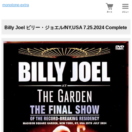
monotone-extra
Billy Joel ビリー・ジョエル/NY,USA 7.25.2024 Complete