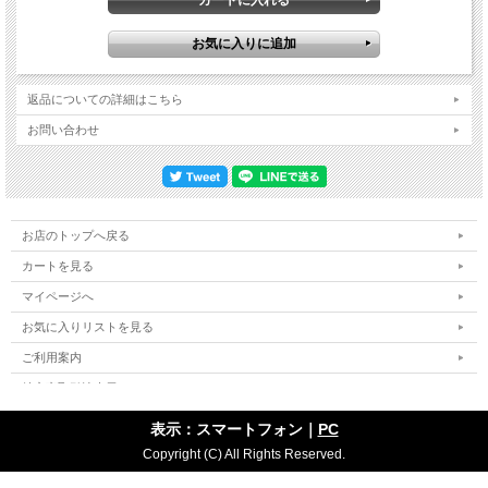
りにノリノリなお姉ちゃんの様子にMSGの観衆も大盛り上がり、何と言っても父
ビリーが実に嬉しそう。そんな表情もあますことなく捉えてくれているのがまた素
晴らしい。そしてこの日は「This Is The Time」という驚きのレア・レパートリー
も登場。トミー・バーンズがリードギターを弾きまくる様子もこれまた絶妙なアン
グルで捉えてくれています。一方おなじみ「River Of Dreams」の合間でクリスタ
ルが歌う「River Deep, Mountain High」では彼女が歌詞を間違えてやり直すという
返品についての詳細はこちら
レアなハプニングが。そこでもバンドは慌てることなく彼女の指示に合わせてお
り、その切り抜ける場面もこれまた見事なアングルで楽しめます。このようにラス
お問い合わせ
トのMSG公演に相応しいスペシャルな内容＆サプライズ満載の一夜を文字通り最
高のアングルで捉えてくれた最新ライブ映像。これまでもビリーMSG公演に関し
ては素晴らしい動画の数々が生み出されてきましたが、これはベストと言っても過
言ではない絶品映像です！Madison Square Garden, New York, NY, USA 25th July
2024 AMAZING SHOT!!! Disc 1 1. Pre-show/Intro 2. Miami 2017 (Seen the Lights
Go Out on Broadway) 3. Pressure 4. The Entertainer 5. Zanzibar 6. Vienna 7.
お店のトップへ戻る
Jimmy Fallon Announces Billy Joel 150th MSG Banner Raising 8. My Life 9. Start Me
Up 10. An Innocent Man 11. The Downeaster "Alexa" 12. Don't Ask Me Why 13. New
カートを見る
York State Of Mind 14. Allentown 15. This Is The Time COLOUR NTSC
マイページへ
Approx.76min. Disc 2 1. Introduction of Axl Rose 2. Live And Let Die (with Axl Rose)
3. Highway To Hell (with Axl Rose) 4. Movin' Out (Anthony's Song) 5. Only The
お気に入りリストを見る
Good Die Young 6. The River Of Dreams 7. River Deep, Mountain High 8. The River
Of Dreams (reprise) 9. Nessun Dorma 10. Scenes From An Italian Restaurant 11.
ご利用案内
Piano Man 12. We Didn't Start The Fire 13. Uptown Girl 14. It's Still Rock And Roll To
Me 15. Big Shot 16. You May Be Right (with Axl Rose) COLOUR NTSC
特定商取引法表示
Approx.74min. COLOUR NTSC Approx.150min.(Total)
個人情報の取扱い
表示：スマートフォン｜
PC
サイトマップ
Copyright (C) All Rights Reserved.
お問い合わせ