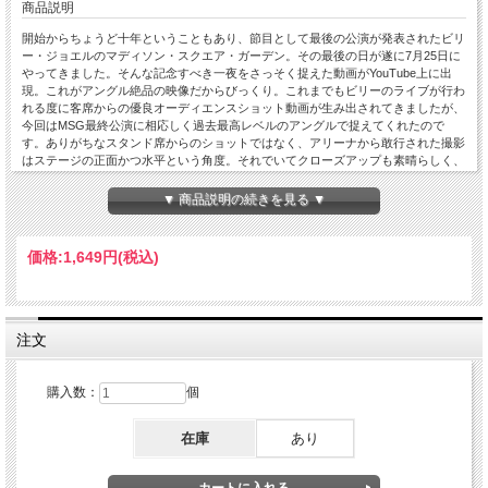
商品説明
開始からちょうど十年ということもあり、節目として最後の公演が発表されたビリ
ー・ジョエルのマディソン・スクエア・ガーデン。その最後の日が遂に7月25日に
やってきました。そんな記念すべき一夜をさっそく捉えた動画がYouTube上に出
現。これがアングル絶品の映像だからびっくり。これまでもビリーのライブが行わ
れる度に客席からの優良オーディエンスショット動画が生み出されてきましたが、
今回はMSG最終公演に相応しく過去最高レベルのアングルで捉えてくれたので
す。ありがちなスタンド席からのショットではなく、アリーナから敢行された撮影
はステージの正面かつ水平という角度。それでいてクローズアップも素晴らしく、
ビリーはもちろん、各バンドメンバーの表情まではっきり伺い知れるという見事な
レベル。最後のMSGショーらしく豪華なゲスト出演も話題を呼んだ一日であり、
▼ 商品説明の続きを見る ▼
もちろん話題を呼んだアクセル・ローズの姿も申し分のないアングルで捉えてくれ
ている。彼が歌ったのは二曲ともにカバーだった訳ですが、どちらもバンドがやり
慣れていたカバーという事でアクセルを余裕たっぷりにバックアップ。特にAC/DC
価格:
1,649円
(税込)
の「Highway To Hell」ではビリーまでもがピアノからエレキに持ち替えたハードロ
ックモードでアクセルをバックアップする場面もしっかり捉えてくれていて面白
い。さらにアクセルはフィナーレの「You May Be Right」にも登場。またアメリカ
の名物TVスターのジミー・ファロンがライブ前半に登場してファイナルMSG公演
の興奮を煽りますが、残念ながら彼はMCのみの出演。彼もミック・ジャガーの物
注文
真似が上手なだけに「Start Me Up」を彼に任せてもよかったのでは？と思えま
す。それ以上に必見なのが「My Life」におけるビリーの娘たちの登場。既に数か
月前のMSGでもお姉ちゃんのデラと妹のレミーがステージに登場していました
購入数：
個
が、その時は単にステージに上がってじゃれ合っていただけだったのに対し今回は
パフォーマンスに参加。そこは二人とも子供らしく最初はMSGの大観衆を前に戸
在庫
あり
惑い気味ですが、ビリーに促されてお姉ちゃんの方が「My Life」を一緒に歌い始
めます。そうすると曲が進むにつれて彼女にどんどんスイッチが入ってステージを
歩き回りながら歌うわ、果てはお父さんとマイクを分け合うわの大活躍ぶり。あま