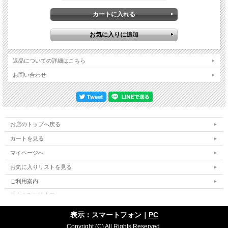
The Door, See What You Find」の前にノエルが「次は「Supersonic」じゃないよ」
と言ってから始めるのが実に微笑ましい。こうして昨年のツアーが絶頂を迎えた11
月のパリとアルバム出したばかりな7月のイベント出演という対照的なステージを
どちらも完璧な画質で収録したプロショット・ライブ映像集。Le Zenith, Paris,
France 11th November 2023 PRO-SHOT 1. Pretty Boy 2. Council Sky 3. Open The
Door, See What You Find 4. We're Gonna Get There In The End 5. Easy Now 6. You
Know We Can't Go Back 7. We're On Our Way Now 8. In The Heat Of The Moment
返品についての詳細はこちら
9. If I Had A Gun 10. AKA... What A Life! 11. Dead In The Water 12. Going Nowhere
13. The Importance Of Being Idle 14. The Masterplan 15. Half The World Away 16.
お問い合わせ
Little By Little17. The Mighty Quinn 18. Live Forever 19. Don't Look Back In Anger
Bonus Track Absolute Radio O2 Academy Bournemouth, Bournemouth, England
31st July 2023 20. Council Skies 21. Open The Door, See What You Find 22. We're
On Our Way Now 23. The Importance Of Being Idle 24. Little By Little PRO-SHOT
COLOUR NTSC Approx.111min.
お店のトップへ戻る
カートを見る
マイページへ
お気に入りリストを見る
ご利用案内
特定商取引法表示
個人情報の取扱い
表示：スマートフォン｜
PC
サイトマップ
Copyright (C) All Rights Reserved.