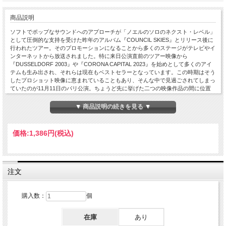
商品説明
ソフトでポップなサウンドへのアプローチが「ノエルのソロのネクスト・レベル」
として圧倒的な支持を受けた昨年のアルバム『COUNCIL SKIES』とリリース後に
行われたツアー。そのプロモーションになることから多くのステージがテレビやイ
ンターネットから放送されました。特に来日公演直前のツアー映像から
『DUSSELDORF 2003』や『CORONA CAPITAL 2023』を始めとして多くのアイ
テムも生み出され、それらは現在もベストセラーとなっています。この時期はそう
したプロショット映像に恵まれていることもあり、そんな中で見過ごされてしまっ
ていたのが11月11日のパリ公演。ちょうど先に挙げた二つの映像作品の間に位置
するライブということになります。当然この放送も完璧な画質と音質を誇るプロシ
ョット映像であり、初心者からマニアまで安心して楽しめる最高レベルの映像でも
▼ 商品説明の続きを見る ▼
ある。この日のステージはパリらしく非常に和やかな、なおかつリラックスした雰
囲気の中で演奏が進んでおり、セットリストの序盤に組み込まれた『COUNCIL
SKIES』からのレパートリーが実にイイ感じで演奏されている。パリの観客も熱心
価格:
1,386円
(税込)
なファンが詰めかけたものだと思われ、既に「AKA... What A Life!」辺りから合唱が
巻き起こりつつも、それでいて熱狂的というよりは和やかな雰囲気の中で盛り上が
っているのが先に挙げた前後のライブ映像にあった雰囲気とは大きな違いを感じさ
せてくれます。また昨年はボブ・ディランのカバー「Quinn the Eskimo (The
Mighty Quinn)」が毎晩のステージの終盤で演奏されていましたが、2024年を迎え
注文
るとレギュラーのセットリストから落とされており、今となっては昨年のステージ
を代表する貴重なレパートリーとなっており、それもまた最高画質＆音質で楽しめ
るのはポイントが高い。こうした和やかな雰囲気に包まれたパリのステージを最高
購入数：
個
画質で収録してみせただけでなく、本タイトルにはボーナス映像として
『COUNCIL SKIES』リリース直後にノエルとハイ・フライング・バーズがラジオ
在庫
あり
局のイベントに出演した時の模様をこれまた完璧な画質と音質で収録。そんなタイ
ミングですのでイントロがオアシスの「Supersonic」を彷彿させる新曲「Open