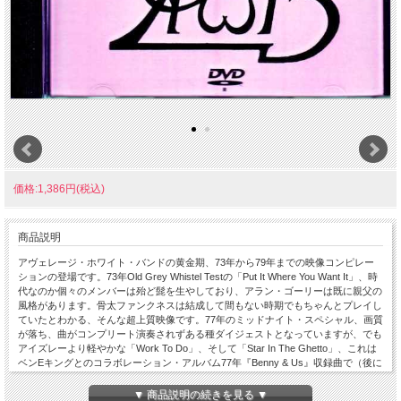
価格:1,386円(税込)
商品説明
アヴェレージ・ホワイト・バンドの黄金期、73年から79年までの映像コンピレー
ションの登場です。73年Old Grey Whistel Testの「Put It Where You Want It」、時
代なのか個々のメンバーは殆ど髭を生やしており、アラン・ゴーリーは既に親父の
風格があります。骨太ファンクネスは結成して間もない時期でもちゃんとプレイし
ていたとわかる、そんな超上質映像です。77年のミッドナイト・スペシャル、画質
が落ち、曲がコンプリート演奏されずある種ダイジェストとなっていますが、でも
アイズレーより軽やかな「Work To Do」、そして「Star In The Ghetto」、これは
ベンEキングとのコラボレーション・アルバム77年『Benny & Us』収録曲で（後に
Ben E King単独で78年『Make It Last』再収録されます）この時期ならではの貴重
且つ素晴らしい演奏が楽しめます。そして主軸となる79年『Rock Goes To
▼ 商品説明の続きを見る ▼