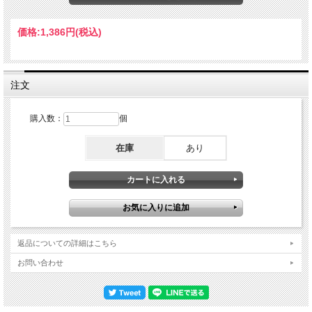
College』映像、76年『Soul Searching』から79年『Feel No Fret』まで70年代後半
の楽曲のライブ演奏で攻めるセトリがまたどれもこれも素晴らしい出来です。'Old
Grey Whistle Test' London, England 10 July 1973 Put It Where You Want It 'Midnight
価格:
1,386円
(税込)
Special' Montreux, Switzerland 09/10 July 1977 W/ Sammy Figueroa (Congas) Pick
Up The Pieces Work To Do Star In The Ghetto W/ Ben E. King (Voc) 'Rock Goes To
College' The University Of Surrey, Guildford, England 1979 When Will You Be Mine
Interlude Atlantic Avenue A Love Of Your Own I'm The One Walk On By Feel No Fret
Alan Gorrie (B, G, Voc) Onnie Mcintire (G, Voc) Steve Ferrone (Dr, Perc) Roger Ball
注文
(Kbds, As) Malcolm 'Molly' Duncan (Ts) Hamish Stuart (G, Voc) Pro-Shot 56min.
購入数：
個
在庫
あり
返品についての詳細はこちら
お問い合わせ