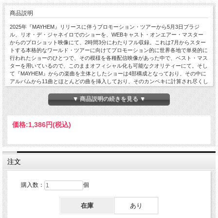
商品説明
2025年『MAYHEM』リリースに伴うプロモーション・ツアーから5月3日ブラジ
ル、リオ・デ・ジャネイロでのショーを、WEBキャスト・オンエアー・マスター
からのプロショット映像にて、2時間3分にわたりフル収録。これは7月からスター
トする本格的なワールド・ツアーに向けてプロモーション的に世界各地で単発的に
行われたショーのひとつで、その模様を各種配信映像があった中で、ベスト・マス
ターを用いているので、このままオフィシャル化も可能なクオリティーにて。そし
て『MAYHEM』からの楽曲を主体としたショーは4部構成となっており、その中に
アルバムから11曲とほとんどの曲を挿入しており、そのカンペキに計算され尽くし
たパフォーマンスは、まさに究極の現代エンターテインメントと言え、そんな最先
端の映像スペクタクルの全貌をここに。Live at Praia de Copacabana, Rio de
▼ 商品説明の続きを見る ▼
Janeiro, Brazil 3rd May 2025 : PRO-SHOT COLOUR NTSC Approx.123min 1. The
Manifesto Of MAYHEM -Act I: Of Velvet and Vice- 2. Bloody Mary 3. Abracadabra 4.
Judas 5. Scheise 6. Garden Of Eden 7. Poker Face 8. Abracadabra (Interlude) -Act
価格:
1,386円
(税込)
II: And She Fell Into a Gothic Dream- 9. Perfect Celebrity 10. Disease 11. Paparazzi
12. Speech From Gaga 13. Alejandro 14. The Beast (Interlude) -Act III: The Beautiful
Nightmare That Knows Her Name- 15.Drum Interlude 16. Killah 17. Zombieboy 18.
Die With A Smile 19. How Bad Do U Want Me 20. Wake Her Up!/Abracadabra
(Interlude) -Act IV: To Wake Her Is to Lose Her- 21. Shadow Of A Man 22. Speech
注文
From Gaga 23. Born This Way 24. Blade Of Grass 25. Shallow 26. Vanish Into You -
Finale: Eternal Aria of the Monster Heart- 27. Monster Never Die (Interlude) 28. Bad
Romance 29. Grand Finale
購入数：
個
在庫
あり