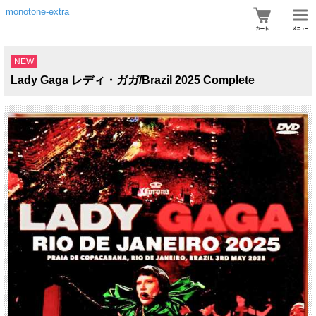
monotone-extra
NEW
Lady Gaga レディ・ガガ/Brazil 2025 Complete