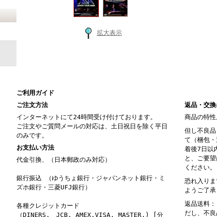
拡大表示
ご利用ガイド
ご注文方法
返品・交換
インターネットにて24時間受け付けております。
商品の特性
ご注文やご質問メールの対応は、土日祝日を除く平日
但し不良品
のみです。
て（梱包・
お支払い方法
着後7日以
と、ご要望
代金引換、（日本郵政のみ対応）
ください。
銀行振込 （ゆうちょ銀行・ジャパンネット銀行・ミ
恐れ入りま
ズホ銀行・三菱UFJ銀行）
ようご了承
返品送料：
各種クレジットカード
だし、不良
（DINERS, JCB, AMEX,VISA, MASTER,) [分