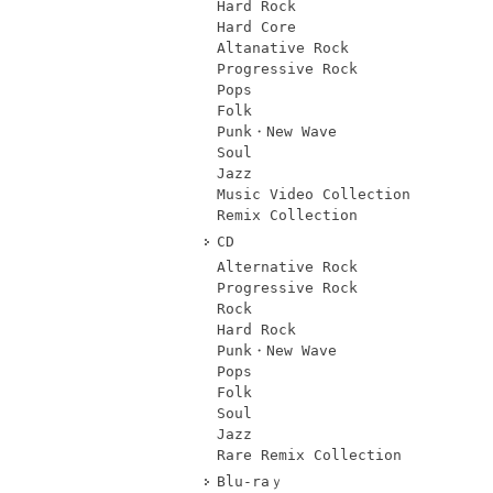
Hard Rock
Hard Core
Altanative Rock
Progressive Rock
Pops
Folk
Punk・New Wave
Soul
Jazz
Music Video Collection
Remix Collection
CD
Alternative Rock
Progressive Rock
Rock
Hard Rock
Punk・New Wave
Pops
Folk
Soul
Jazz
Rare Remix Collection
Blu-raｙ