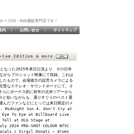
ターズCD・DVD通販専門店です！
案内
｜
お問い合せ
｜
サイトマップ
-Cam Edition & more
となった2025年来日公演より、その日本
トながらプロショット映像にて収録。これは
したもので、会場後方の設営カメラによる
完璧なステレオ・サウンドボードにて。そ
、さらにボーナス的に前年の北米ツアーから
0分と短いながらも、選りすぐりのベスト選
運んだファンなどにとっては来日限定のメ
Midnight Sun 4. Don't Cry at
 Eye To Eye at Billboard Live
 Tell at OLG Stage at
uly 2024 PRO-SHOT COLOUR NTSC
ocals / Virgil Donati – drums