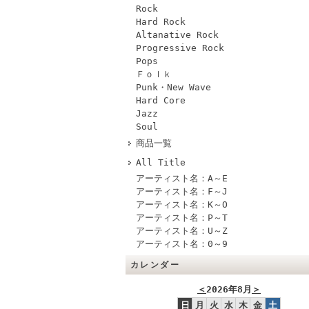
Rock
Hard Rock
Altanative Rock
Progressive Rock
Pops
Ｆｏｌｋ
Punk・New Wave
Hard Core
Jazz
Soul
商品一覧
All Title
アーティスト名：A～E
アーティスト名：F～J
アーティスト名：K～O
アーティスト名：P～T
アーティスト名：U～Z
アーティスト名：0～9
カレンダー
＜
2026年8月
＞
日
月
火
水
木
金
土