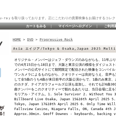
lu-raｙを取り扱っております。正にこだわりの貴重映像をお届けするコレク
カートをみる
｜
マイページへログイン
｜
ご利用
HOME
>
DVD
>
Progressive Rock
Asia エイジア/Tokyo & Osaka,Japan 2025 Multi
オリジナル・メンバーはジェフ・ダウンズのみながらも、11年ぶり
での4月15日から18日まで、大阪と東京公演の模様をダイジェス
メンバーの公式サイトにて期間限定で配信された映像をコンパイル
ワンカメラによるものながら、クオリティーは良好なうえ、音声も
して全5曲のうち4曲が来日前半の大阪公演からで、1曲のみ東京
のカナダ、ナイアガラフォールズ公演も追加し、それでも計6曲3
曲ナンバーをこのクオリティーで観れるあたりは、当日会場に足を
モリアル・アイテム。1. Sole Survivor 2. Without You 3. 
Billboard Live Osaka, Japan 15&16th April 2025 5.
Tokyo, Japan 17&18th April 2025 6. Only Time Will
Fallsview Casino, Niagara Falls, ON, Canada 4th J
Approx.30min. Geoff Downes - keyboards, backing v