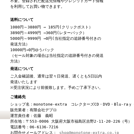
不要。登録された配送先情報やクレジットカード情報
を利用してお買い物できます。
送料について
1080円～3880円 → 185円(クリックポスト）
3890円～4999円 →360円(レターパック）
5000円～9999円 →0円(当社指定の追跡番号付きの
発送方法）
10000円→0円ゆうパック
（セール対象の場合は当社指定の追跡番号付きの発送
方法）
発送について
ご入金確認後、通常は翌々日発送、遅くとも5日以内
発送いたします
※受注状況により前後致します。予めご了承下さい。
ご連絡先
ショップ名：monotone-extra コレクターズCD・DVD・Blu-r
販売業者：有限会社デプロ
運営責任者：佐藤 義昭
所在地：〒553-0006 大阪府大阪市福島区吉野2-11-20-226（号）
電話番号：06-6136-7216
お問合せメールアドレス：
shop@monotone-extra.co.jp