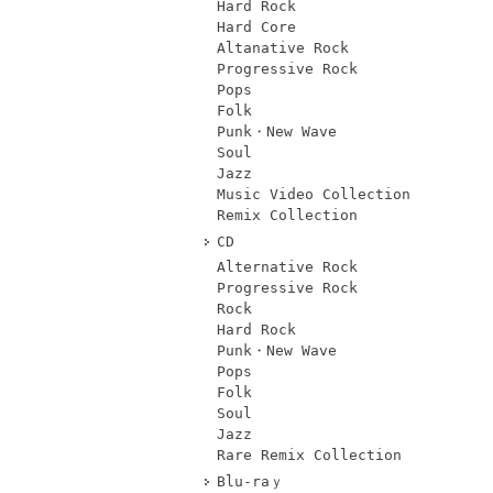
Hard Rock
Hard Core
Altanative Rock
Progressive Rock
Pops
Folk
Punk・New Wave
Soul
Jazz
Music Video Collection
Remix Collection
CD
Alternative Rock
Progressive Rock
Rock
Hard Rock
Punk・New Wave
Pops
Folk
Soul
Jazz
Rare Remix Collection
Blu-raｙ