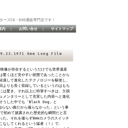
ターズCD・DVD通販専門店です！
案内
｜
お問い合せ
｜
サイトマップ
.23.1971 8mm Long Film
そも映像が存在するというだけでも世界遺産
は驚くほど見やすい状態であったことから
経過して進化したテクノロジーを駆使し、
回よりも長く収録しているというのはもち
には驚き。それ以上に特筆すべきは、欠損
ュメンタリーとして充実した内容へと進化
した中でも「Black Dog」と
より「知らない曲だから撮らなかった」という事
本で初めて披露された歴史的な瞬間だと言
った。それを撮らず8mmカメラのスイッチ
こなしてくれるという猛者（！）で、