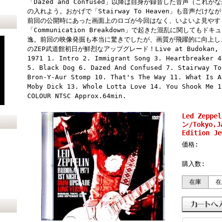
「Dazed and Confused」以降は自身が録音した音声（こ
の入れよう。おかげで「Stairway To Heaven」も音声だ
前回の公開時にあった画面上のロゴが今回はなく、いよいよ見やす
「Communication Breakdown」で起きた混乱に関して
逸。前回の映像発掘も本当に驚きでしたが、画質が飛躍的に向上し
のZEP武道館初日が鮮烈なアップグレード！Live at Budokan, Tok
1971 1. Intro 2. Immigrant Song 3. Heartbreaker 4
5. Black Dog 6. Dazed And Confused 7. Stairway To
Bron-Y-Aur Stomp 10. That's The Way 11. What Is A
Moby Dick 13. Whole Lotta Love 14. You Shook Me 1
COLOUR NTSC Approx.64min.
Led Zep
ン/Tokyo,J
Edition Je
価格:
購入数:
在庫
在