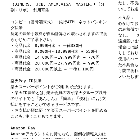
だし、不良
（DINERS, JCB, AMEX,VISA, MASTER,) [分
いにてお送
割・リボ] 利用可能
不良品： 
コンビニ（番号端末式）・銀行ATM ネットバンキン
心がけてお
グ決済
のみ無償で
所定の決済手数料が自動計算され表示されますのであ
なし。 お
らかじめご了承下さい。
遠慮願いま
・商品代金 8,999円迄 → 一律330円
場合には誠
・商品代金 9,000円～13,999円迄 → 550円
りしており
・商品代金 14,000円～19,999円迄 → 770円
使用のハー
・商品代金 20,000円～27,999円迄 → 990円
た不具合も
・商品代金 28,000円以上 → 一律1,100円
可能であれ
メいたしま
楽天Pay ID決済
楽天スーパーポイントがご利用いただけます。
・楽天ID決済とは,楽天会員の方が楽天グループ以外
のサイトでも「あんしん」「簡単」「便利」に,お支
払いをすることができるサービスです。
・お支払い額に応じて楽天スーパーポイントを貯める
ことも,使うこともできます。
Amazon Pay
Amazonアカウントをお持ちなら、面倒な情報入力は