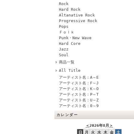
Rock
Hard Rock
Altanative Rock
Progressive Rock
Pops
Ｆｏｌｋ
Punk・New Wave
Hard Core
Jazz
Soul
商品一覧
All Title
アーティスト名：A～E
アーティスト名：F～J
アーティスト名：K～O
アーティスト名：P～T
アーティスト名：U～Z
アーティスト名：0～9
カレンダー
＜
2026年8月
＞
日
月
火
水
木
金
土