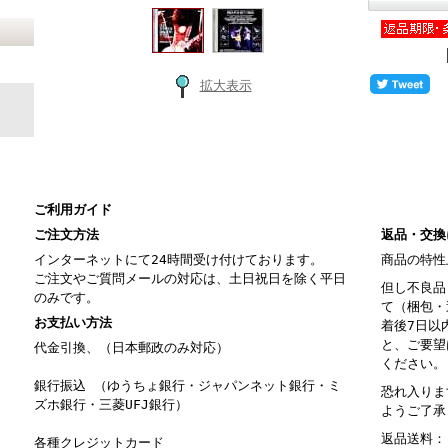
拡大表示
ご利用ガイド
ご注文方法
返品・交換
インターネットにて24時間受け付けております。
商品の特性
ご注文やご質問メールの対応は、土日祝日を除く平日
但し不良品
のみです。
て（梱包・
お支払い方法
着後7日以
と、ご要望
代金引換、（日本郵政のみ対応）
ください。
銀行振込 （ゆうちょ銀行・ジャパンネット銀行・ミ
恐れ入りま
ズホ銀行・三菱UFJ銀行）
ようご了承
返品送料：
各種クレジットカード