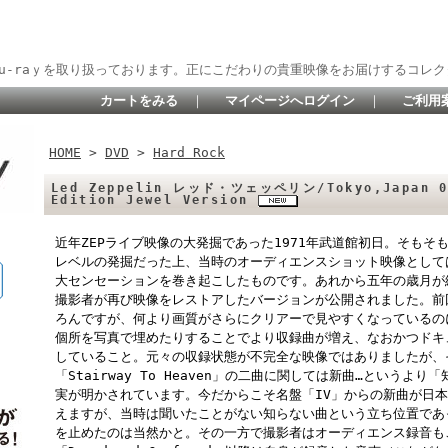
lu-raｙを取り扱っております。正にこだわりの貴重映像をお届けするコレク
カートをみる
｜
マイページへログイン
｜
ご利用
HOME
>
DVD
>
Hard Rock
Led Zeppelin レッド・ツェッペリン/Tokyo,Japan 09
Edition Jewel Version
近年ZEPライブ映像の大発掘であった1971年武道館初日。そも
レベルの発掘だった上、当時のオーディエンスショット映像として
大センセーションを巻き起こしたものです。あれから五年の歳月が
撮影者が再び映像をレストアしたバージョンが公開されました。前
ろんですが、何より画質がさらにクリアーで見やすくなっているの
個所を写真で埋めたりすることでより収録曲が増え、なおかつドキ
していること。元々の収録状態が不完全な映像ではありましたが、そう
「Stairway To Heaven」の二曲に関しては新曲…という
実が明かされています。今だからこそ名盤「IV」からの新曲が日
えますが、当時は聞いたことがない知らない曲という立ち位置であ
を止めたのは当然かと。その一方で撮影者はオーディエンス録音も