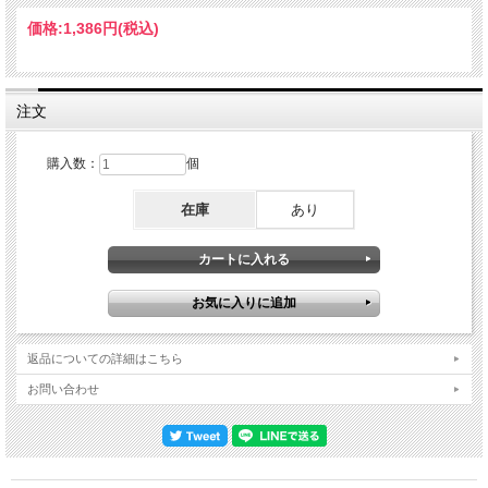
少ない。今となっては非常にレアな放送となってしまいました。ところが今回の
『ANTHOLOGY: JAPANESE TV BROADCAST COMPLETE EDITION』の録画VHS
価格:
1,386円
(税込)
を提供してくれたマニアがこちらもしっかり録画していたのです！その画質も素晴
らしく、クリアーなのはもちろん音声もステレオ。番組の名物アナウンサーだった
人物が「いま20代の人にビートルズが通じないんですっ」と嘆く場面が何とも微笑
ましい。そしてシェア・スタジアムを始めとして、ほんの少しだけ後の『THE
BEATLES ANTHOLOGY』の抜粋も登場しますが、大晦日に向けて既に放送を仕上
注文
げていたことが伺えるテロップが興味深く、一方でMV終了後に流れたCMがイギリ
スの大物俳優によるものなのも懐かしい。何と言ってもリアタイ勢にとっては大晦
日の放送以上にドキドキさせられた11月のMV初公開と30年ぶりに再会できる超貴
購入数：
個
重なDVD。Broadcast on Japanese TV programme "News Station" on 20th
November 1995 1. Introduction feat. documentaries & interviews 2. Free As A Bird 小
在庫
あり
〇悦子と久〇宏による年末番組宣伝とCM少し入り PRO-SHOT COLOUR NTSC
Approx.13min.
返品についての詳細はこちら
お問い合わせ