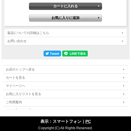
像を復刻したもの。実のところ、公式DVD化にしてもカットや音ズレのあるものも
あったのですが、本作は尺も最長78分のベスト・バージョンです。そんな本作は、
やはり名作。何よりも圧巻なのはアーミング技ばりばりで彩られた名曲群。ランデ
ィよりも現代的でありつつ、引っ掻くようなジェイクとも異なっていて独特なうね
りが滑らかながらもシャープ。単にアーミングでうにょうにょ遊んでいるわけでは
なく、曲想をキチンと理解して、センス良く挟むからこそ格好いい。ザック以降の
ギタリスト達は「伝説のランディ」に敬意を払ってオリジナルに忠実であろうとし
返品についての詳細はこちら
ていますが、ブラッドは違う。同世代だからこそ大胆に解釈し、才人だからこそ奇
抜なだけに終わらない。このままブラッドがオジーバンドに残っていたら、どんな
お問い合わせ
名作を残してくれただろうか……そんな想いに駆られるショウでもあるのです。そ
して、それ以上なのがショウそのもの。この映像はオジーのソロ初となる映像作品
であり、JUDAS PRIESTと共に“HEAVY METALの伝道師”だった80年代初期の勇姿
がたっぷりと楽しめる。オーバーダブがモロバレなヴォーカルはご愛敬ですが、ゴ
シックなセットはムードたっぷりでレーザー光線で文字や蝙蝠を描く「Mr.
Crowley」の時代がかった演出、現在では不可能な小人を吊す「Goodbye To
お店のトップへ戻る
Romance」も実にヴィンテージ。当時はNWOBHM花盛りでもありましたが、激し
くて邪悪で新しい音楽“HEAVY METAL”を分かりやすく伝えたのは他でもない
カートを見る
PRIESTであり、オジーだった。本格的なお茶の間への進出は翌年のUSフェスだっ
マイページへ
たわけですが、その下地を作ったのは間違いなく“DIARY OF A MADMAN Tour”。こ
のツアーが衝撃的だったからこそLAメタルが芽吹き、スラッシュ・メタルが開花
お気に入りリストを見る
した。その現場をマルチカメラで目撃できる貴重なオフィシャル映像なのです。本
人の望むと望まざるとに関わらず、“HEAVY METALの伝道師”となり、そのアイコ
ご利用案内
ンとして知られていったプリンス・オブ・ダークネス。ブラッド・ギルスの妙技は
もちろんですが、それ以上に世界を変えていったショウをたっぷりと味わえる名
特定商取引法表示
作。なぜ、オジーがメタルのゴッド・ファーザーなのかを百聞を超える一見で教え
個人情報の取扱い
てくれる１本です。ブラッド・ギルス時代唯一のオフィシャル映像が最高峰版。ア
表示：スマートフォン｜
PC
ーミングを駆使する独特なスタイルでランディ・ローズ時代の名曲を染め変えるシ
サイトマップ
Copyright (C) All Rights Reserved.
ョウを目撃できる公式プロショットです。Irvine Meadows Amphitheater, Irvine, CA,