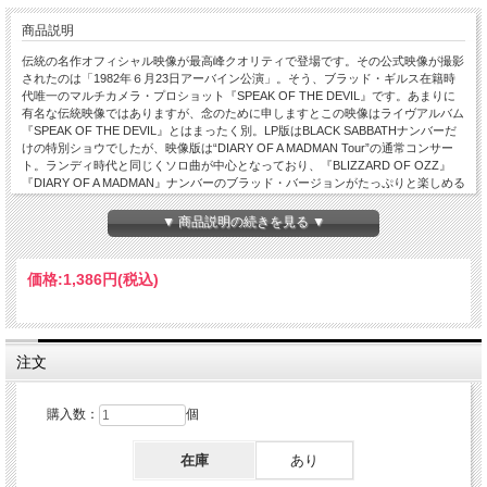
商品説明
伝統の名作オフィシャル映像が最高峰クオリティで登場です。その公式映像が撮影
されたのは「1982年６月23日アーバイン公演」。そう、ブラッド・ギルス在籍時
代唯一のマルチカメラ・プロショット『SPEAK OF THE DEVIL』です。あまりに
有名な伝統映像ではありますが、念のために申しますとこの映像はライヴアルバム
『SPEAK OF THE DEVIL』とはまったく別。LP版はBLACK SABBATHナンバーだ
けの特別ショウでしたが、映像版は“DIARY OF A MADMAN Tour”の通常コンサー
ト。ランディ時代と同じくソロ曲が中心となっており、『BLIZZARD OF OZZ』
『DIARY OF A MADMAN』ナンバーのブラッド・バージョンがたっぷりと楽しめる
のです。その事情をイメージするためにも、まずは激動だった1982年をスケジュ
ールで振り返ってみましょう。・１月１日-３月18日：北米#1（44公演）《３月19
▼ 商品説明の続きを見る ▼
日ランディ死去→バーニー・トーメ参加》・４月１日-10日：北米#2a（７公演）
《ブラッド・ギルス参加》・４月13日-28日：北米#2b（51公演）←★ココ★・７
月９日-15日：日本（５公演）・８月１日-８日：北米#3（３公演）《ドン・エイリ
価格:
1,386円
(税込)
ー離脱》・９月26日＋27日：北米#4（２公演）←LP版《ピート・ウェイ/リンジ
ー・ブリッジウォーター参加》・12月10日-20日：英国（７公演）《ブラッド＆ピ
ート離脱→ジェイク＆ドン・コスタ参加》これが1982年の全容。ランディの没
後、バーニー・トーメが７公演だけのピンチヒッターを務め、その後ブラッドが合
流。年末にジェイクが加入するまで正式ギタリストを務めました。ランディの後任
注文
にはマイケル・シェンカーやジョージ・リンチ、ジョン・サイクスといった名前も
挙がったわけですが、実際にショウを行ったのはバーニーとブラッドだけです。
LP版『SPEAK OF THE DEVIL』は９月の特別公演でしたが、本作のアーバイン公
購入数：
個
演はそれより３ヶ月前の「北米#3」49公演目にあたる。伝説的な初来日の３公演
前というタイミングでした。そのショウは公式に撮影され、映像版『SPEAK OF
在庫
あり
THE DEVIL』として日本でのみリリース。その後、公式にDVD化も実現したので
すが、それも廃盤。現在ではプレミアが付き始めています。本作は、そんな伝統映