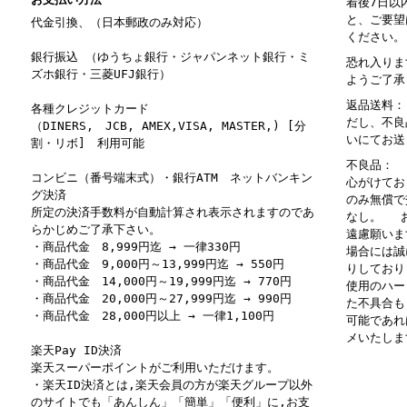
着後7日以
と、ご要望
代金引換、（日本郵政のみ対応）
ください。
銀行振込 （ゆうちょ銀行・ジャパンネット銀行・ミ
恐れ入りま
ズホ銀行・三菱UFJ銀行）
ようご了承
返品送料：
各種クレジットカード
だし、不良
（DINERS, JCB, AMEX,VISA, MASTER,) [分
いにてお送
割・リボ] 利用可能
不良品： 
コンビニ（番号端末式）・銀行ATM ネットバンキン
心がけてお
グ決済
のみ無償で
所定の決済手数料が自動計算され表示されますのであ
なし。 お
らかじめご了承下さい。
遠慮願いま
・商品代金 8,999円迄 → 一律330円
場合には誠
・商品代金 9,000円～13,999円迄 → 550円
りしており
・商品代金 14,000円～19,999円迄 → 770円
使用のハー
・商品代金 20,000円～27,999円迄 → 990円
た不具合も
・商品代金 28,000円以上 → 一律1,100円
可能であれ
メいたしま
楽天Pay ID決済
楽天スーパーポイントがご利用いただけます。
・楽天ID決済とは,楽天会員の方が楽天グループ以外
のサイトでも「あんしん」「簡単」「便利」に,お支