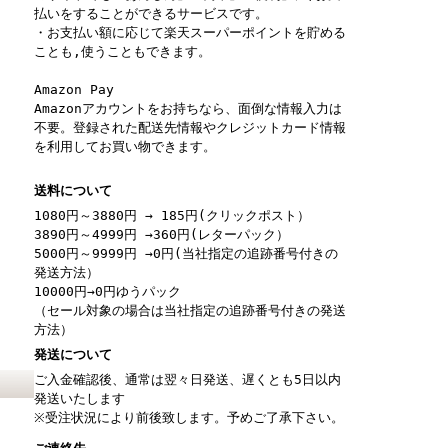
払いをすることができるサービスです。
・お支払い額に応じて楽天スーパーポイントを貯める
ことも,使うこともできます。
Amazon Pay
Amazonアカウントをお持ちなら、面倒な情報入力は
不要。登録された配送先情報やクレジットカード情報
を利用してお買い物できます。
送料について
1080円～3880円 → 185円(クリックポスト）
3890円～4999円 →360円(レターパック）
5000円～9999円 →0円(当社指定の追跡番号付きの
発送方法）
10000円→0円ゆうパック
（セール対象の場合は当社指定の追跡番号付きの発送
方法）
発送について
ご入金確認後、通常は翌々日発送、遅くとも5日以内
発送いたします
※受注状況により前後致します。予めご了承下さい。