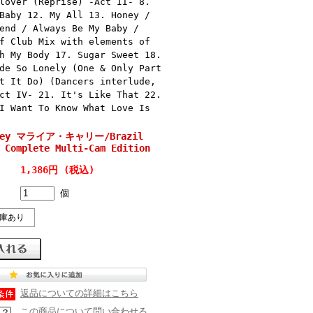
lover (Reprise) -Act II- 8.
Baby 12. My All 13. Honey /
end / Always Be My Baby /
f Club Mix with elements of
h My Body 17. Sugar Sweet 18.
de So Lonely (One & Only Part
t It Do) (Dancers interlude,
ct IV- 21. It's Like That 22.
I Want To Know What Love Is
arey マライア・キャリー/Brazil
 Complete Multi-Cam Edition
1,386円 (税込)
個
庫あり
返品についての詳細はこちら
この商品について問い合わせる