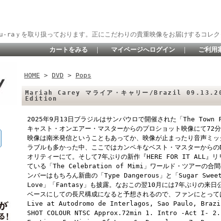
lu-raｙを取り扱っております。正にこだわりの貴重映像をお届けするコレク
カートをみる
｜
マイページへログイン
｜
ご利用
HOME
>
DVD
>
Pops
Mariah Carey マライア・キャリー/Brazil 09.13.202
Edition
2025年9月13日ブラジルはサンパウロで開催された「The Town 
キャスト・オンエアー・マスターからのプロショット映像にて72
映像は南米発信ということもあってか、映像が止まったり音声ミッ
ラブルも多かった中、ここではカンペキなベスト・マスターからの
オリティーにて。そして7年ぶりの新作『HERE FOR IT ALL
ている「The Celebration of Mimi」ワールド・ツア
ンバーはもちろん新曲の「Type Dangerous」と「Sugar Swe
Love」「Fantasy」も披露。なおこの翌10月には7年ぶりの
ベースにしての長尺構成になると予想されるので、ファンにとって
Live at Autodromo de Interlagos, Sao Paulo, Brazi
SHOT COLOUR NTSC Approx.72min 1. Intro -Act I- 2.