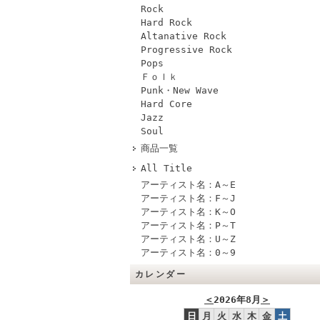
Rock
Hard Rock
Altanative Rock
Progressive Rock
Pops
Ｆｏｌｋ
Punk・New Wave
Hard Core
Jazz
Soul
商品一覧
All Title
アーティスト名：A～E
アーティスト名：F～J
アーティスト名：K～O
アーティスト名：P～T
アーティスト名：U～Z
アーティスト名：0～9
カレンダー
＜
2026年8月
＞
日
月
火
水
木
金
土