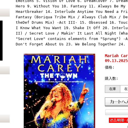
Emotions 5. Vision Of Love 6. Dreamlover 7. Dream
Hero 9. Without You 10. Fantasy 11. Always Be My 
Heartbreaker 14. Interlude Anytime You Need a Fri
Fantasy (Boriqua Tribe Mix / Always Club Mix / De
theDef Drums Mix) -Act III- 15. Obsessed 16. Touc
I Know What You Want 19. Shake It Off 20. Interlu
II) / Secret Love / Makin' It Last All Night (Wha
"Secret Love" contains elements from "Sprung") -A
Don't Forget About Us 23. We Belong Together 24. 
Mariah C
09.13.2025
価格:
購入数:
在庫
在