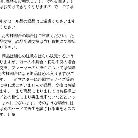
内に連絡をお願致します。それを過ぎます
はお受けできなくなりますの で、ご了承
すがセール品の返品はご遠慮くださいます
ください
 お客様都合の場合はご容赦ください。た
品交換、誤品配送交換は当社負担にて着払
り下さい。
商品は細心の注意をはらい販売するよう
りますが、万一の不具合・初期不良の場合
交換、プレーヤーの互換性については保障
客様都合による返品は恐れ入りますがご
す。 ※マスターに起因するノイズ等の
に申し訳ございませんが返品、交換はお断
ます。 また商品によりましてはお客様ご
ドとの相性により再生出来ないなどといっ
 まれにございます。そのような場合には
ば別のハードで再生を試される事をオスス
す。）※