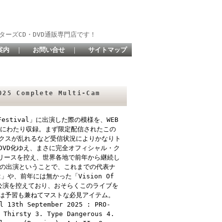
ターズCD・DVD通販専門店です！
案内
｜
お問い合せ
｜
サイトマップ
5 Complete Multi-Cam
Festival」に出演した際の模様を、WEB
分にわたり収録。まず限定配信されたこの
クスが乱れるなど受信状況によりかなりト
DVD化ゆえ、まさに完全オフィシャル・ク
』リリースを控え、世界各地で前年から継続し
ーの合間の出演ということで、これまでの代表ナ
et」や、前年には無かった「Vision Of
来日公演を控えており、おそらくこのライブを
は予習も兼ねてマストな必見アイテム。
l 13th September 2025 : PRO-
 Thirsty 3. Type Dangerous 4.