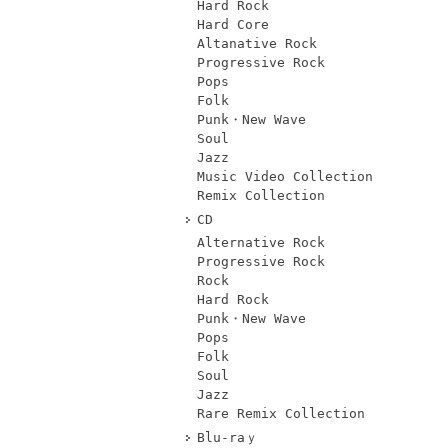
Hard Rock
Hard Core
Altanative Rock
Progressive Rock
Pops
Folk
Punk・New Wave
Soul
Jazz
Music Video Collection
Remix Collection
CD
Alternative Rock
Progressive Rock
Rock
Hard Rock
Punk・New Wave
Pops
Folk
Soul
Jazz
Rare Remix Collection
Blu-raｙ