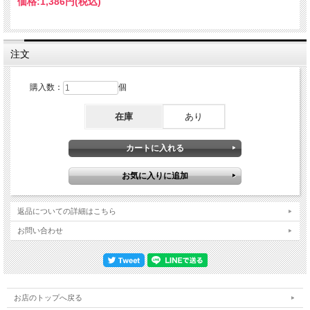
価格:
1,386円
(税込)
を揺るがす盛り上がり」と言ったりしますが、本当に揺らいでいる（!?）のかも知
れません。世界の大物として君臨し、力作『REVENGE』で復活の凱歌を挙げた
1992年のKISS。世界中のアリーナ級を沸騰させていたエネルギーをクラブ空間に
ムリヤリ押し込んだ灼熱映像です。本作自体がKISS史の貴重な現場を体験させて
くれる魔法の１枚。L'Amour, Brooklyn, NY, USA 10th May 1992 AMAZING SHOT!!!
注文
関係者撮影ビデオ 1. Intro 2. Love Gun 3. Deuce 4. Heaven's On Fire 5. Parasite 6.
Shout It Out Loud 7. Strutter 8. Calling Dr. Love 9. I Was Made For Lovin' You 10.
Unholy 11. 100,000 Years 12. Take It Off 13. God Of Thunder 14. Lick It Up 15.
購入数：
個
Firehouse 16. Tears Are Falling 17. I Love It Loud 18. I Stole Your Love 19. Cold Gin
20. Detroit Rock City 21. I Want You 22. Drum Solo 23. God Gave Rock 'N Roll To
在庫
あり
You II 24. Rock And Roll All Nite COLOUR NTSC Approx.101min.
返品についての詳細はこちら
お問い合わせ
お店のトップへ戻る