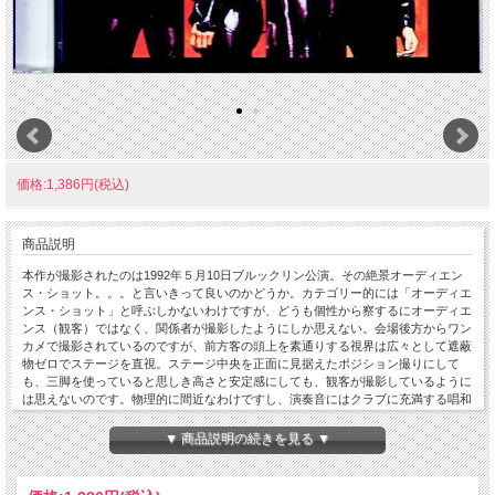
価格:1,386円(税込)
商品説明
本作が撮影されたのは1992年５月10日ブルックリン公演。その絶景オーディエン
ス・ショット。。。と言いきって良いのかどうか。カテゴリー的には「オーディエ
ンス・ショット」と呼ぶしかないわけですが、どうも個性から察するにオーディエ
ンス（観客）ではなく、関係者が撮影したようにしか思えない。会場後方からワン
カメで撮影されているのですが、前方客の頭上を素通りする視界は広々として遮蔽
物ゼロでステージを直視。ステージ中央を正面に見据えたポジション撮りにして
も、三脚を使っていると思しき高さと安定感にしても、観客が撮影しているように
は思えないのです。物理的に間近なわけですし、演奏音にはクラブに充満する唱和
さえモノともしない凄まじい突進力が宿り、まさに「すぐそこにKISSがいる」感
が強烈なのです。そんな映像美で描かれるのは、アリーナ級のエネルギーを濃縮し
▼ 商品説明の続きを見る ▼
た灼熱のクラブ現場。前述のように三脚を使った安定感が素晴らしいのですが、盛
大に盛り上がるとそのまんま画面が揺れ出す。普通なら撮影に失敗したのかと思う
ところですが、観客のジャンプが収まると画面も収まるからびっくり。よく「会場