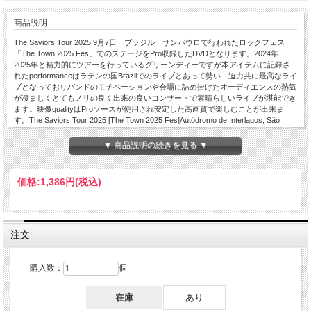
商品説明
The Saviors Tour 2025 9月7日 ブラジル サンパウロで行われたロックフェス
「The Town 2025 Fes」でのステージをPro収録したDVDとなります。2024年
2025年と精力的にツアーを行っているグリーンディーですが本アイテムに記録さ
れたperformanceはラテンの国Brazilでのライブとあって勢い 迫力共に最高なライ
ブとなっておりバンドのモチベーションや会場に詰め掛けたオーディエンスの熱気
が凄まじくとてもノリの良く出来の良いコンサートで素晴らしいライブが堪能でき
ます。映像qualityはProソースが使用され安定した高画質で楽しむことが出来ま
す。The Saviors Tour 2025 [The Town 2025 Fes]Autódromo de Interlagos, São
Paulo, Brazil 07Th Sep 2025 Proshot NTSC Menu Chapter region02 01.Blitzkrieg
bob 02.Intro 03.American idiot 04.Holiday 05.Know your enemy 06.Boulevard a
▼ 商品説明の続きを見る ▼
broken dreams 07.One eyed bastard 08.Longview 09.Welcome to paradise 10.Iron
man (Black Sabbath cover) 11.Hitchin a ride 12.Brain Stew 13.St.Jimmy 14.Dilemma
15.21 Guns 16. Minority 17. Basket Case 18.When i come around 19.Letterbomb
価格:
1,386円
(税込)
20.Wake me up when September ends 21.Jesus of Suburbia -Encore- 22.Encore
Break > Bobby Sox 23.Good Riddance (Time of your life)
注文
購入数：
個
在庫
あり