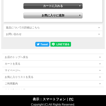
らばこのツアーが最後になるかもしれない。しかし、結果的には現在もクラプトン
はツアーを続けています。年齢と共にやはり体がきつくなってきたこと、さらにリ
ウマチを患い、老齢も加わって指が思うように動かなくなったことで、これ以降も
クラプトンの「ツアーを止める」発言は繰り返されてきたのですが、ファンはクラ
プトンの「オオカミ少年的発言」には慣れっこになってしまい、「気力、体力が持
つうちは続けるのだろう」と現在ではみんなが思っています。この2013年当時の
「68歳」という年齢も引退を考えるには十分な高齢に違いありませんでした。それ
返品についての詳細はこちら
でもここで聴かれるクラプトンのプレイは、やはり50周年記念ということで気合も
入っていたようで、年齢を感じさせない素晴らしいものです。このツアーには、
お問い合わせ
2007年以来ウィリー・ウィークス＆スティーヴ・ジョーダンのリズムセクション
が戻ってきました。他にもこのツアーだけのサポートメンバー、そしてこのツアー
だけの集大成的セットリストで行われた公演です。デビュー50周年記念ステージの
全貌を本作でどうぞお楽しみください。本作が2013年ツアーの決定版映像と言え
る内容です。ヨーロッパツアー中盤、変化した魅力的なセットリストと地元ファン
を唸らせた円熟のパフォーマンス プロデビュー50周年記念ツアー。節目となり、
お店のトップへ戻る
気合の入ったこの年のツアースケジュールをここでおさらいしておきましょう。
<<3月12日：アルバム「OLD SOCK」リリース>>・3月14日～4月6日：アメリカ
カートを見る
ン・ツアー・4月12日、13日：第4回クロスロード・ギター・フェスティバルをニ
マイページへ
ューヨーク、マジソン・スクエア・ガーデンにて開催・5月9日～6月19日：ロンド
ンを含むヨーロッパ・ツアー（但し、6月11日ウィーン公演、12日シュツットガル
お気に入りリストを見る
ト公演を椎間板ヘルニア発症のためキャンセル） ←★ここ★・11月13日、14
日：スイスのバーゼルにて開催された「ジ・アニュアル・インドア・ミュージッ
ご利用案内
ク・フェスティバル」に出演。この模様はスイスのラジオ局SRF3が「バロワー
ズ・セッションズ」として18日に放送した）50周年記念ツアーとしてはまず、ク
特定商取引法表示
ラプトンにとっては最大のマーケットであるアメリカとヨーロッパを回ったわけで
個人情報の取扱い
すが、途中、自身が主催する「クロスロード・ギター・フェスティバル」も開催す
表示：スマートフォン｜
PC
るなど、その準備と出演者の交渉なども含めれば、かなり精力的に活動した一年だ
サイトマップ
Copyright (C) All Rights Reserved.
ったと言えます。その中にあって、バーミンガム公演は、ロンドン連続公演に先立