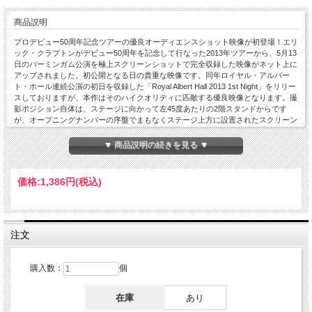
商品説明
プロデビュー50周年記念ツアーの優良オーディエンスショット映像が初登場！エリ
ック・クラプトンがデビュー50周年を記念して行なった2013年ツアーから、5月13
日のバーミンガム公演を極上スクリーンショットで完全収録した映像がネット上に
アップされました。初公開となる日の貴重な映像です。同年ロイヤル・アルバー
ト・ホール連続公演の初日を収録した「Royal Albert Hall 2013 1st Night」をリリー
スしておりますが、本作はそのハイクオリティに匹敵する優良映像となります。撮
影ポジション自体は、ステージに向かって左45度あたりの2階スタンドからです
が、オープニングナンバーの序盤でまもなくステージ上方に設置されたスクリーン
ショットに切り替わります。以降はずっと良好なスクリーンショットで収録され、
完全収録されています（撮影できなかったパートは静止画が挿入されています
▼ 商品説明の続きを見る ▼
が）。この日のクラプトンのルックスは、グレーのシャツに濃紺のベストにジーン
ズという出で立ち。スクリーンショットは、さすがにスクリーンショットだけあっ
て、クラプトンをアップで正面から捉えているほか、ギターのアップ、ソロをとる
価格:
1,386円
(税込)
メンバーのアップと、コロコロ被写体が変わるバラエティに富んだ構成で飽きさせ
ません。とにかくクラプトンのドアップが多いのが嬉しい、ほぼプロショットと言
える内容です。音声も非常にクリアなステレオ・オーディエンス録音なのでまった
く問題ありません。2013年と言えば、クラプトンがヤードバーズでプロデビュー
してから50年という区切りの年で、それを記念してのワールドツアーが精力的に実
注文
施された年でした。当時のクラプトンは68歳。節目を迎えてもまだまだ頑張るのだ
なと世界中のファンが思っていた矢先、この年の初頭に受け、米音楽誌ローリング
ストーンの3月14日号に掲載されたインタビューにおいて、クラプトンは以下の発
購入数：
個
言をし、波紋を巻き起こしたのです。「（前略）だから、シンガーソングライター
のJ.J.ケイルの発言から一節を拝借するよ。70歳になったら止めるつもりさ、って
在庫
あり
ね。もちろん演奏自体や1回限りのライブなんかは続けるよ。でもツアーは止める
と思うよ。（後略）」。ファンは慌てました。あと2年でツアーを止めるのか。な