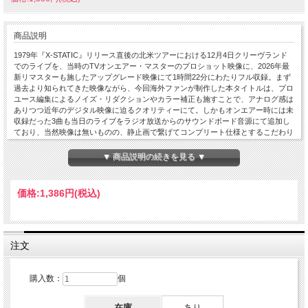
商品説明
1979年『X-STATIC』リリース直後の北米ツアーにおける12月4日クリーヴランド
でのライブを、当時のTVオンエアー・マスターのプロショット映像に、2026年最
新リマスターも施したアップグレード映像にて1時間22分にわたりフル収録。まず
過去より知られてきた映像ながら、今回海外ファンが制作した本タイトルは、プロ
ユース編集によるノイズ・リダクションやカラー補正も施すことで、アナログ感は
ありつつ近年のデジタル映像に迫るクオリティーにて。しかもオンエアー時には未
収録だった3曲も当日のライブをラジオ放送からのサウンドボード音源にて追加し
ており、当然映像は無いものの、静止画で繋げてコンプリート仕様とするこだわり
も。なおセットは同アルバムから大ヒット「Wait For Me」を含む4曲と、あとはそ
れまでの70年代アルバムからの代表ナンバーとなっており、因みにこの2ヵ月後の
▼ 商品説明の続きを見る ▼
翌年2月には全5回の初来日公演も行われており、その時とほぼ同様のセット内容ゆ
え、当時を知るファンは必見の逸品。Live at Agora Ballroom, Cleveland, OH, USA
4th December1979 : PRO-SHOT COLOUR NTSC Approx.82min 1. Introduction 2.
価格:
1,386円
(税込)
The Woman Comes And Goes 3. Don't Blame It On Love 4. Rich Girl 5. Do What
You Want, Be What You Are 6. It's A Laugh 7. Sweet Soul Music / Band Introductions
incl.Glad to Be Here / Las Vegas Turnaround 8. Serious Music 9. Wait For Me 10.
Sara Smile 11. She's Gone 12. Pleasure Beach 13. Bebop/Drop 14. Intravino 15.
Room To Breathe Daryl Hall - Vocals, Keyboards, Guitar, Trombone / John Oates -
注文
Vocals, Guitar / Charlie DeChant - Saxophone, Lyricon, Keyboards, Synthesizers,
Backing Vocals / G.E. Smith - Guitar, Backing Vocals / John Siegler - Bass, Backing
Vocals / Jerry Marotta - Drums, Percussion, Backing Vocals
購入数：
個
在庫
あり