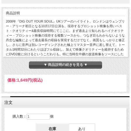
商品説明
2008年『DIG OUT YOUR SOUL』UKツアーのハイライト、ロンドンはウェンブリ
ー・アリーナ初日となる10月17日公演を、現存するプロショット映像を用いベス
ト・クオリティー&最長収録時間にてここに。まず過去より知られるハイクオリテ
ィー・プロショット映像の現存する複数ソースから、つなぎ目もわからないような
丹念な編集によって過去最長の収録を実現するだけでなく、画質もしっかりと修正
し、さらに音声は別レコーディングされた極上リマスター音声に差し替えて、トー
タル1時間32分にわたりほぼフル収録し、加えて映像クオリティーを維持するため
にDVD2枚に分けるというこだわりも。特に当時生中継の放送映像をソースにした
アイテムは、CM挿入などの影響で各パートで欠落が散見しており、それらを最新
機器を用いて違和感なく繋ぎ、そのあたりの編集技術力も素晴らしく、そして何よ
▼ 商品説明の続きを見る ▼
りもこのライブ映像は、もともとが一体合計何台のカメラが使用されていたのかと
思ってしまう多彩なカメラ・アングルが驚きで、そんな映像作品としてもトップ・
クオリティーのライブを現状ベスト・クオリティーで。Live at Wembley Arena,
価格:
1,649円
(税込)
London, UK 16th October 2008 : PRO-SHOT COLOUR NTSC Approx.92min Disc 1
: 01. Fuckin' In The Bushes 02. Rock 'n' Roll Star 03. Lyla 04. The Shock Of The
Lightning 05. Cigarettes & Alcohol 06. The Meaning Of Soul 07. To Be Where There's
Life 08. Waiting For The Rapture 09. The Masterplan 10. Songbird Disc 2 : 01. Slide
Away 02. Morning Glory 03. Ain't Got Nothin' 04. The Importance Of Being Idle 05.
注文
I'm Outta Time 06. Wonderwall 07. Supersonic 08. Don't Look Back In Anger 09.
Falling Down 10. Champagne Supernova Liam Gallagher - lead vocals, tambourine /
Noel Gallagher - lead guitar, vocals / Gem Archer - guitar / Andy Bell - bass / Chris
購入数：
個
Sharrock - drums (support) / Jay Darlington - Keyboards (support)
在庫
あり