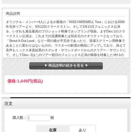
商品説明
オリジナル・メンバー4人によるが最後の「KISS FAREWELL Tour」における2000
年北米ツアーより、9月12日クラークストン、そして3月11日フェニックス公演
を、いずれも過去最高のプロショット映像でカップリング収録。まずDisc:1のクラ
ークストン公演は、これまでの流通映像とは別次元のクオリティーとなっており、
「Shout It Out Loud」など一部の曲が不完全であったり、現場スクリーン用映像で
あることに変わりはないものの、マスターの鮮度が格段にアップしており、加えて
音声もミックス卓直結系のステレオ・サウンドボードからのクリアー・サウンドに
て。そしてDisc: 2はこのツアー初日のフェニックス公演の模様を特集したVH-1の
TVプログラムからの収録で、レポーターがなんとテッド・ニュージェントが務め
ており、ライブだけでなく、バックステージでのインタビューやKISSヒストリー
▼ 商品説明の続きを見る ▼
をまとめたミニコーナーなど、バラエティーに富んだ内容によるもの。なおこちら
も従来よりもはるかにクオリティーUPした映像マスターを用いており、オリジナ
ル4人による「FAREWELL Tou」の記録としても必見のトータル1時間34分。Disc 1
価格:
1,649円
(税込)
: 1. Detroit Rock City 2. Shout It Out Loud (snippet) 3. Let Me Go, Rock 'N' Roll 4.
Paul's MC 5. 2000 Man 6. Guitar Solo 7. Bass Solo 8. God Of Thunder 9. 100,000
Years 10. Paul's MC 11. Love Gun 12. I Still Love You 13. Black Diamond 14. Beth
15. Rock And Roll All Nite at Pine Knob Music Theatre, Clarkston, MI, USA 12th
September 2000 : PRO-SHOT COLOUR NTSC Approx.67min. Disc 2 : 1.
注文
Programme Intro 2. Ted Nugent Intro [Kisstory 1] 3. Ted Nugent Intro [Tour Date] 4.
Ted Nugent Intro [Kisstory 2] 5. Kiss Farewell Tour Commercial 6. Backstage 7. Pre-
show/Opening 8. Intro 9. Detroit Rock City 10. Shout It Out Loud 11. Heaven's On
購入数：
個
Fire US :VH1 / Farewell Tour Opening Night 2000 : Opening night of the Kiss
Farewell Tour hosted by Ted Nugent / Blockbuster Desert Sky Pavilion, Phoenix, AZ,
在庫
あり
USA 11th March 2000 : PRO-SHOT COLOUR NTSC Approx.28min.Paul Stanley -