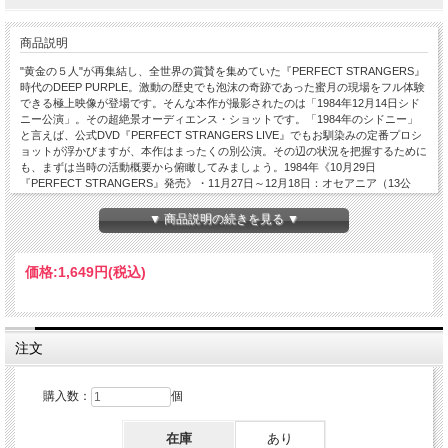
商品説明
"黄金の５人"が再集結し、全世界の賞賛を集めていた『PERFECT STRANGERS』
時代のDEEP PURPLE。激動の歴史でも泡沫の奇跡であった蜜月の現場をフル体験
できる極上映像が登場です。そんな本作が撮影されたのは「1984年12月14日シド
ニー公演」。その超絶景オーディエンス・ショットです。「1984年のシドニー」
と言えば、公式DVD『PERFECT STRANGERS LIVE』でもお馴染みの定番プロシ
ョットが浮かびますが、本作はまったくの別公演。その辺の状況を把握するために
も、まずは当時の活動概要から俯瞰してみましょう。1984年《10月29日
『PERFECT STRANGERS』発売》・11月27日～12月18日：オセアニア（13公
演）←★ココ★1985年・１月18日～４月９日：北米#1（47公演）←※DETROIT
1985他・５月３日：ホノルル公演・５月８日～16日：日本（８公演）←※OSAKA
▼ 商品説明の続きを見る ▼
1985 1ST NIGHT他・６月14日～７月17日：欧州（17公演）←※KNEBWORTH
1985他・８月14日～24日：北米#2（６公演）←※ALPINE VALLEY 1985 これが
1984／1985年のDEEP PURPLE。『PERFECT STRANGERS』リリースを復活の
価格:
1,649円
(税込)
狼煙としてワールドツアーを開始するわけですが、その本編はあくまで1985年。
1984年はお披露目のオセアニア・ツアーだけでした。この「オセアニア」レッグ
からは本作だけでなく前述の公式映像『PERFECT STRANGERS LIVE』や『THE
BOOTLEG SERIES』で公式化されたアデレード公演も残されました。ここでさら
に日程をフォーカスし、それぞれの位置関係を確認しておきましょう。「オセアニ
注文
ア」の詳細・11月27日：パース公演（全世界初日）＊11月30日『THE BOOTLEG
SERIES（公式）』・12月１日～10日（６公演）＊12月12日『PERFECT
STRANGERS LIVE（公式）』・12月13日：シドニー（２日目）＊12月14日：シド
購入数：
個
ニー公演（３日目）←★本作★・12月16日～18日（３公演）蜜月のステージを独
り占めする絶景映像 ……と、このようになっています。シドニーでは３連続公演
在庫
あり
が実現。本作は、公式『PERFECT STRANGERS LIVE』の初日、ジョージ・ハリ