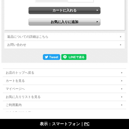
スンがゲスト共演した２日目に続く、３日目で撮影されました。そんなショウを真
空パックした本作は、美麗にして絶景な極上映像。ステージ右側（リッチー・ブラ
ックモア側）からナナメにステージを直視しているのですが、前方客の姿がないバ
ルコニー席で視界をステージが占領する。しかも、視点の高さが絶妙。ステージ上
のメンバー達とほぼ同じ高さで、アリーナ客が完全にフレームアウト。本番コンサ
ートと言うより、まるで通しリハーサルを監督しているかのような「独り占め感」
を味わえるのです。しかも、マスター鮮度も絶大。詳しいジェネ情報は伝わってい
ませんが、隅々まで瑞々しい画面にはダビング痕も経年劣化も見当たらない。艶々
返品についての詳細はこちら
としながらデジタル加工されたわざとらしさもなく、大元マスターそのものからデ
ジタル化されたようにしか見えません。さらにサウンドまで遮蔽物ナシというダメ
お問い合わせ
押し。もちろんサウンドボードと間違えるタイプではないものの、力強い芯が真っ
直ぐ耳元に迫り、１音１音クッキリと切り立った輪郭のセパレート感も絶大。理想
のシチュエーションが生み出した大名演 もちろん、リハはあくまで視界の比喩で
あって、パフォーマンスそのものはバリッバリの本番。当時ならではの
「Nobody's Home」「A Gypsy's Kiss」「Under The Gun」も美味しいセットは
『PERFECT STRANGERS LIVE』でもお馴染みなので省略しますが、それを綴る
お店のトップへ戻る
演奏は再編パープルの理想形。上記のように本作はツアー11公演目というタイミン
グで、エンジンも十分に暖まって冒頭から全力運転。しかも同会場の３公演目であ
カートを見る
り、翌日はオフ。移動の疲れもなく、明日の心配もない思い切りの良さが素晴らし
マイページへ
い。まだまだ復活の新鮮さに充ち満ちていて、復活の意味を証明せんとする気概が
画面とスピーカーから虹で溢れてこぼれ出すのです。ファンの夢を叶え
お気に入りリストを見る
た"PERFECT STRANGERS Tour"。伝説が再び動き出したシドニーの現場を本生
100％体験できる絶景映像です。公式プロショットでは味わえない体験感と独り占
ご利用案内
め感にむせ返る２枚組。「1984年12月14日シドニー公演」の超絶景オーディエン
ス・ショット。公式『PERFECT STRANGERS LIVE』の２日後にあたる映像で、
特定商取引法表示
メンバーと同じ目線の高さと遮蔽物ゼロの視界で独り占めできる。公式映像では味
個人情報の取扱い
わえない体験感が胸アツな絶対の映像傑作です。Sydney Entertainment Centre,
表示：スマートフォン｜
PC
Sydney, Australia 14th December 1984 AMAZING SHOT!!! Disc 1(57:12) 1. Intro /