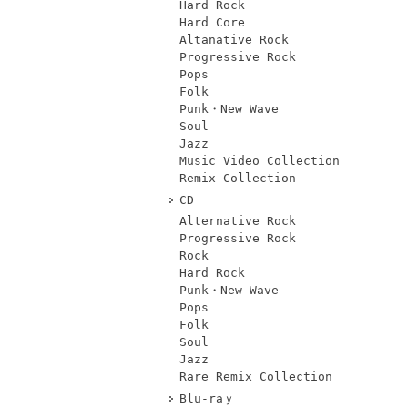
Hard Rock
Hard Core
Altanative Rock
Progressive Rock
Pops
Folk
Punk・New Wave
Soul
Jazz
Music Video Collection
Remix Collection
CD
Alternative Rock
Progressive Rock
Rock
Hard Rock
Punk・New Wave
Pops
Folk
Soul
Jazz
Rare Remix Collection
Blu-raｙ