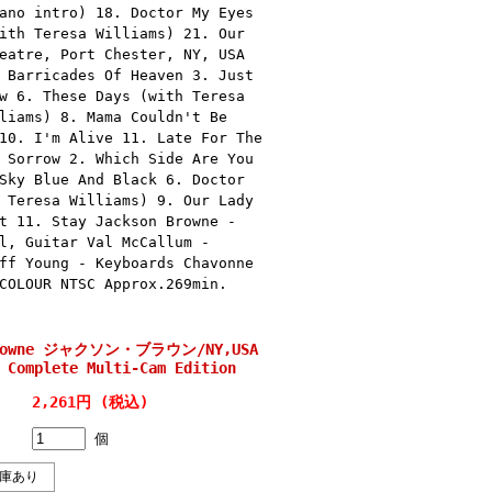
ano intro) 18. Doctor My Eyes
ith Teresa Williams) 21. Our
eatre, Port Chester, NY, USA
 Barricades Of Heaven 3. Just
w 6. These Days (with Teresa
liams) 8. Mama Couldn't Be
10. I'm Alive 11. Late For The
 Sorrow 2. Which Side Are You
Sky Blue And Black 6. Doctor
 Teresa Williams) 9. Our Lady
t 11. Stay Jackson Browne -
l, Guitar Val McCallum -
ff Young - Keyboards Chavonne
COLOUR NTSC Approx.269min.
Browne ジャクソン・ブラウン/NY,USA
 Complete Multi-Cam Edition
2,261円 (税込)
個
庫あり