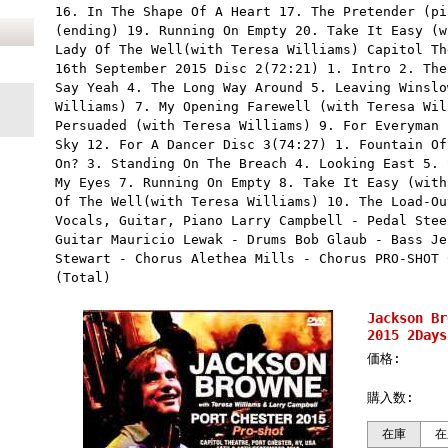
16. In The Shape Of A Heart 17. The Pretender (pi
(ending) 19. Running On Empty 20. Take It Easy (w
Lady Of The Well(with Teresa Williams) Capitol Th
16th September 2015 Disc 2(72:21) 1. Intro 2. The
Say Yeah 4. The Long Way Around 5. Leaving Winslo
Williams) 7. My Opening Farewell (with Teresa Wil
Persuaded (with Teresa Williams) 9. For Everyman 
Sky 12. For A Dancer Disc 3(74:27) 1. Fountain Of
On? 3. Standing On The Breach 4. Looking East 5. 
My Eyes 7. Running On Empty 8. Take It Easy (with
Of The Well(with Teresa Williams) 10. The Load-Ou
Vocals, Guitar, Piano Larry Campbell - Pedal Stee
Guitar Mauricio Lewak - Drums Bob Glaub - Bass Je
Stewart - Chorus Alethea Mills - Chorus PRO-SHOT 
(Total)
Jackson 
2015 2Days
価格:
購入数:
在庫
在