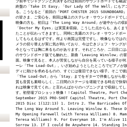
ブ前半でジャクソンと共演するのは前回のサウンドボードでも確認
終盤の「Take It Easy」「Our Lady Of The Wel
る。こうなると「前回の『PORT CHESTER 2015 SOUNDB
の皆さま、ご安心を。前回は極上のステレオ・サウンドボードでし
映像の方も、初日は「The Long Way Around」が途中からの収
「Doctor My Eyes」は実質未収録。こうした点からも、あ
たことが伝わってきますし、同時に先週のステレオ・サウンドボー
してもらえるはずです。何より画質は完璧ですし、映像ならではの
メラの切り替えが実に気が利いており、今は亡きジェフ・ヤングが
今となっては胸に来るものがあります。それどころか、二日目には
のサウンドボード版でも触れた、新曲「Leaving Winslow
面。映像で見ると、本人が苦笑しながら自分を罵っている様子が何
ーレ「The Load-Out」。いざ始めようとしたところでピアノ
ディに助けを求めるものの、すぐには復旧できない様子。そこで彼
「The Load-Out」から「Stay」までをギターで伴奏しなが
質も音質も素晴らしく、二日間のステージを堪能できる時点で快挙
れは映像で見てくれ」と言わんばかりのハプニングまで収録してし
す。初登場プロショット映像！！Capitol Theatre, Port Chest
September 2015 PRO-SHOT Capitol Theatre, Port Che
2015 Disc 1(122:13) 1. Intro 2. The Barricades Of
The Long Way Around 5. Leaving Winslow 6. These D
My Opening Farewell (with Teresa Williams) 8. Mam
Teresa Williams) 9. For Everyman 10. I'm Alive 11
Sorrow 13. If I could Be Anywhere 14. Standing In