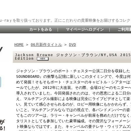
lu-raｙを取り扱っております。正にこだわりの貴重映像をお届けするコレク
カートをみる
｜
マイページへログイン
｜
ご利用
HOME
>
06月新作タイトル
>
DVD
Jackson Browne ジャクソン・ブラウン/NY,USA 2015 
Edition
ジャクソン・ブラウンのポート・チェスター公演二日分を収録した『POR
SOUNDBOARD』の衝撃も記憶に新しいこのタイミングで、今度
めて発掘！そもそもポート・チェスターのキャピトル・シアターは1
ールでしたが、2012年に大改装。その際、会場ロビーのモニター
導入されていました。今回発掘されたのは、その恩恵による二日分
え、マルチアングル撮影による映像は完全にライブビデオとして楽
い。見ていて感心させられるのが、ロビー用映像にもかかわらず、
いこと。マルチアングルならではの視点で、各バンドメンバーの姿
てもこのツアーは、ラリー・キャンベルが前座を務めただけでなく
タリストとしても参加していた豪華編成。その贅沢なフォーメーシ
ト映像ならではです。また、キャンベルの妻テレサ・ウィリアムズが「My