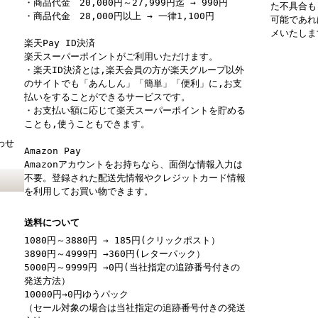
・商品代金 20,000円～27,999円迄 → 990円
た不具合も
・商品代金 28,000円以上 → 一律1,100円
可能であれ
メいたしま
楽天Pay ID決済
楽天スーパーポイントがご利用いただけます。
・楽天ID決済とは,楽天会員の方が楽天グループ以外
のサイトでも「あんしん」「簡単」「便利」に,お支
払いをすることができるサービスです。
・お支払い額に応じて楽天スーパーポイントを貯める
ことも,使うこともできます。
わせ
Amazon Pay
Amazonアカウントをお持ちなら、面倒な情報入力は
不要。登録された配送先情報やクレジットカード情報
を利用してお買い物できます。
送料について
1080円～3880円 → 185円(クリックポスト）
3890円～4999円 →360円(レターパック）
5000円～9999円 →0円(当社指定の追跡番号付きの
発送方法）
10000円→0円ゆうパック
（セール対象の場合は当社指定の追跡番号付きの発送