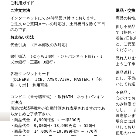
ご利用ガイド
ご注文方法
返品・交換
インターネットにて24時間受け付けております。
商品の特性
ご注文やご質問メールの対応は、土日祝日を除く平日
但し不良品
のみです。
て（梱包・
お支払い方法
着後7日以
と、ご要望
代金引換、（日本郵政のみ対応）
ください。
銀行振込 （ゆうちょ銀行・ジャパンネット銀行・ミ
恐れ入りま
ズホ銀行・三菱UFJ銀行）
ようご了承
返品送料：
各種クレジットカード
だし、不良
（DINERS, JCB, AMEX,VISA, MASTER,) [分
いにてお送
割・リボ] 利用可能
不良品： 
コンビニ（番号端末式）・銀行ATM ネットバンキン
心がけてお
グ決済
のみ無償で
所定の決済手数料が自動計算され表示されますのであ
なし。 お
らかじめご了承下さい。
遠慮願いま
・商品代金 8,999円迄 → 一律330円
場合には誠
・商品代金 9,000円～13,999円迄 → 550円
りしており
・商品代金 14,000円～19,999円迄 → 770円
使用のハー