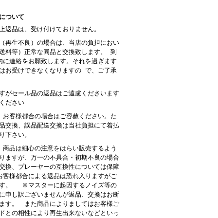
について
上返品は、受け付けておりません。
（再生不良）の場合は、当店の負担におい
送料等）正常な同品と交換致します。 到
内に連絡をお願致します。それを過ぎます
はお受けできなくなりますの で、ご了承
すがセール品の返品はご遠慮くださいます
ください
 お客様都合の場合はご容赦ください。た
品交換、誤品配送交換は当社負担にて着払
り下さい。
商品は細心の注意をはらい販売するよう
りますが、万一の不具合・初期不良の場合
交換、プレーヤーの互換性については保障
客様都合による返品は恐れ入りますがご
す。 ※マスターに起因するノイズ等の
に申し訳ございませんが返品、交換はお断
ます。 また商品によりましてはお客様ご
ドとの相性により再生出来ないなどといっ