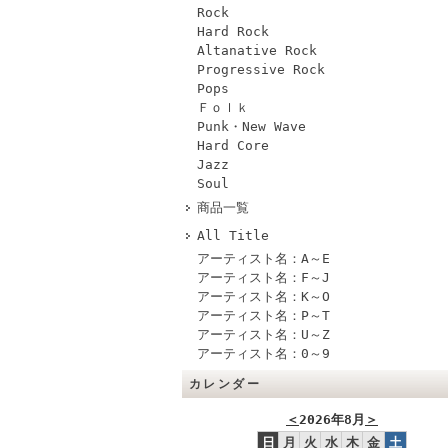
Rock
Hard Rock
Altanative Rock
Progressive Rock
Pops
Ｆｏｌｋ
Punk・New Wave
Hard Core
Jazz
Soul
商品一覧
All Title
アーティスト名：A～E
アーティスト名：F～J
アーティスト名：K～O
アーティスト名：P～T
アーティスト名：U～Z
アーティスト名：0～9
カレンダー
＜
2026年8月
＞
日
月
火
水
木
金
土