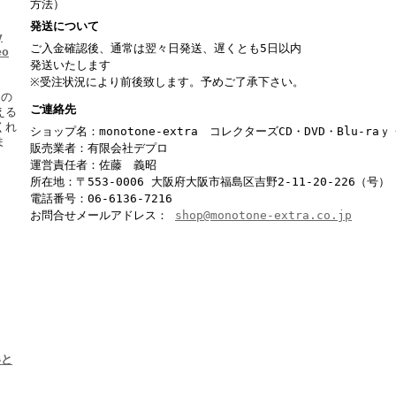
方法）
発送について
y
ご入金確認後、通常は翌々日発送、遅くとも5日以内
eo
発送いたします
※受注状況により前後致します。予めご了承下さい。
ーの
ご連絡先
える
くれ
ショップ名：monotone-extra コレクターズCD・DVD・Blu-r
ま
販売業者：有限会社デプロ
運営責任者：佐藤 義昭
所在地：〒553-0006 大阪府大阪市福島区吉野2-11-20-226（号）
電話番号：06-6136-7216
お問合せメールアドレス：
shop@monotone-extra.co.jp
いと