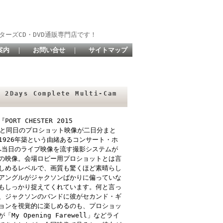
ターズCD・DVD通販専門店です！
案内
｜
お問い合せ
｜
サイトマップ
2Days Complete Multi-Cam
T CHESTER 2015
は何と同日のプロショット映像が二日分まと
926年築という由緒あるコンサート・ホ
へ当日のライブ映像を流す撮影システムが
の映像。会場ロビー用プロショットとは言
しめるレベルで、画質も驚くほど素晴らし
アングルがジャクソンばかりに偏っていな
もしっかり捉えてくれています。何と言っ
、ジャクソンのバンドに彼がセカンド・ギ
ョンを視覚的に楽しめるのも、プロショッ
 Opening Farewell」などライ