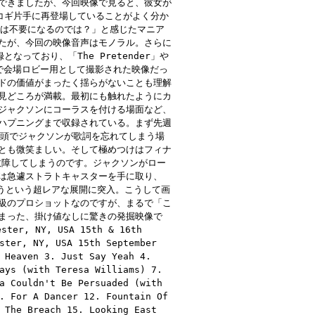
できましたが、今回映像で見ると、彼女が
l」にもアコギ片手に再登場していることがよく分か
OARD』は不要になるのでは？」と感じたマニア
たが、今回の映像音声はモノラル。さらに
録となっており、「The Pretender」や
くまで会場ロビー用として撮影された映像だっ
ドの価値がまったく揺らがないことも理解
見どころが満載。最初にも触れたようにカ
ジャクソンにコーラスを付ける場面など、
ハプニングまで収録されている。まず先週
」の冒頭でジャクソンが歌詞を忘れてしまう場
とも微笑ましい。そして極めつけはフィナ
が故障してしまうのです。ジャクソンがロー
は急遽ストラトキャスターを手に取り、
ら歌うという超レアな展開に突入。こうして画
級のプロショットなのですが、まるで「こ
まった、掛け値なしに驚きの発掘映像で
er, NY, USA 15th & 16th
ster, NY, USA 15th September
 Heaven 3. Just Say Yeah 4.
ays (with Teresa Williams) 7.
a Couldn't Be Persuaded (with
. For A Dancer 12. Fountain Of
 The Breach 15. Looking East